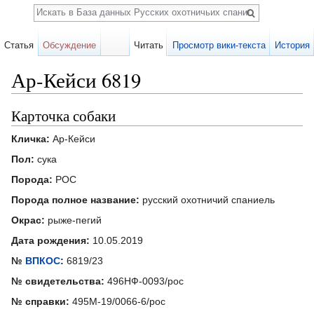
Поиск
Статья
Обсуждение
Читать
Просмотр вики-текста
История
Ар-Кейси 6819
Перейти к:
навигация
,
поиск
Карточка собаки
Кличка:
Ар-Кейси
Пол:
сука
Порода:
РОС
Порода полное название:
русский охотничий спаниель
Окрас:
рыже-пегий
Дата рождения:
10.05.2019
№
ВПКОС
:
6819/23
№ свидетельства:
496НФ-0093/рос
№ справки:
495М-19/0066-6/рос