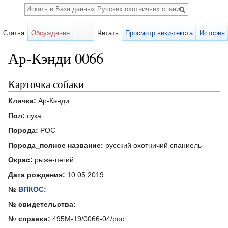
Поиск
Статья
Обсуждение
Читать
Просмотр вики-текста
История
Ар-Кэнди 0066
Перейти к:
навигация
,
поиск
Карточка собаки
Кличка:
Ар-Кэнди
Пол:
сука
Порода:
РОС
Порода_полное название:
русский охотничий спаниель
Окрас:
рыже-пегий
Дата рождения:
10.05.2019
№
ВПКОС
:
№ свидетельства:
№ справки:
495М-19/0066-04/рос