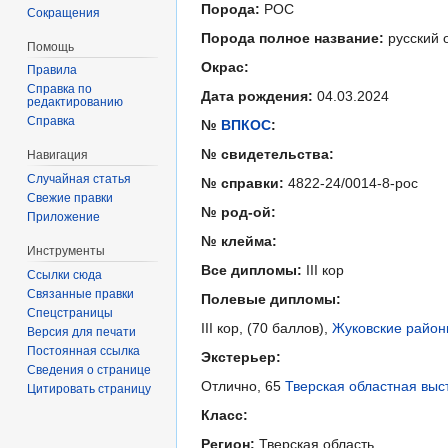
Порода:
РОС
Сокращения
Порода полное название:
русский 
Помощь
Окрас:
Правила
Справка по
Дата рождения:
04.03.2024
редактированию
Справка
№
ВПКОС
:
№ свидетельства:
Навигация
Случайная статья
№ справки:
4822-24/0014-8-рос
Свежие правки
№ род-ой:
Приложение
№ клейма:
Инструменты
Все дипломы:
III кор
Ссылки сюда
Связанные правки
Полевые дипломы:
Спецстраницы
III кор, (70 баллов),
Жуковские район
Версия для печати
Постоянная ссылка
Экстерьер:
Сведения о странице
Отлично, 65
Тверская областная выс
Цитировать страницу
Класс:
Регион:
Тверская область