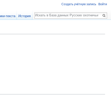
Создать учётную запись
Войти
Поиск
ики-текста
История