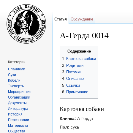
Статья
Обсуждение
А-Герда 0014
Перейти к:
навигация
,
поиск
Содержание
1
Карточка собаки
Категории
2
Родители
Спаниели
3
Потомки
Суки
4
Описание
Кобели
5
Ссылки
Эксперты
Мероприятия
6
Примечание
Организации
Документы
Карточка собаки
Литература
История
Кличка:
А-Герда
Персоналии
Материалы
Пол:
сука
Общества