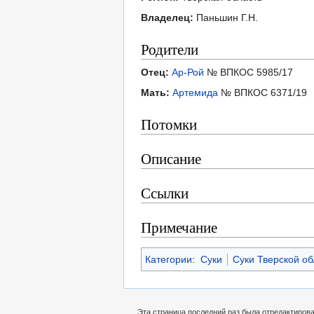
Владелец:
Паньшин Г.Н.
Родители
Отец:
Ар-Рой
№ ВПКОС 5985/17
Мать:
Артемида
№ ВПКОС 6371/19
Потомки
Описание
Ссылки
Примечание
Категории
:
Суки
Суки Тверской об
Эта страница последний раз была отредактирован