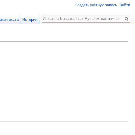
Создать учётную запись
Войти
Поиск
ики-текста
История