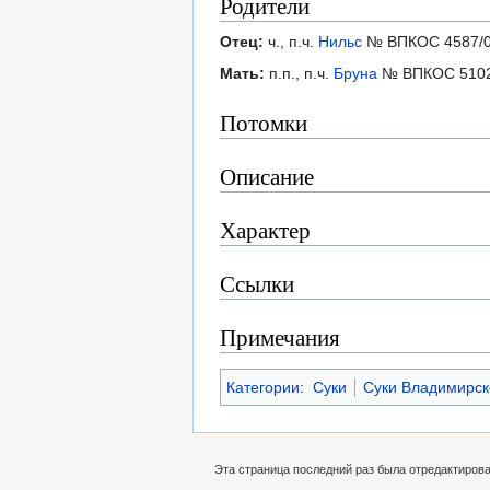
Родители
Отец:
ч., п.ч.
Нильс
№ ВПКОС 4587/
Мать:
п.п., п.ч.
Бруна
№ ВПКОС 5102
Потомки
Описание
Характер
Ссылки
Примечания
Категории
:
Суки
Суки Владимирск
Эта страница последний раз была отредактирован