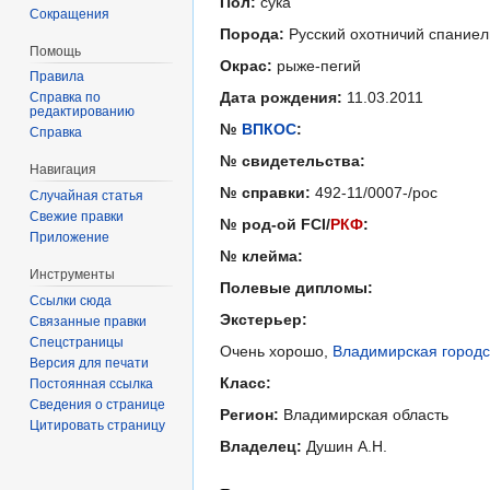
Пол:
сука
Сокращения
Порода:
Русский охотничий спаниел
Помощь
Окрас:
рыже-пегий
Правила
Дата рождения:
11.03.2011
Справка по
редактированию
№
ВПКОС
:
Справка
№ свидетельства:
Навигация
№ справки:
492-11/0007-/рос
Случайная статья
Свежие правки
№ род-ой FCI/
РКФ
:
Приложение
№ клейма:
Инструменты
Полевые дипломы:
Ссылки сюда
Экстерьер:
Связанные правки
Спецстраницы
Очень хорошо,
Владимирская городс
Версия для печати
Класс:
Постоянная ссылка
Сведения о странице
Регион:
Владимирская область
Цитировать страницу
Владелец:
Душин А.Н.