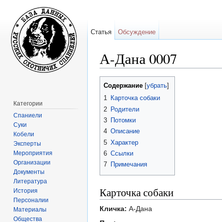
Статья
Обсуждение
А-Дана 0007
Перейти к:
навигация
,
поиск
Содержание
[
убрать
]
1
Карточка собаки
Категории
2
Родители
Спаниели
3
Потомки
Суки
4
Описание
Кобели
5
Характер
Эксперты
Мероприятия
6
Ссылки
Организации
7
Примечания
Документы
Литература
Карточка собаки
История
Персоналии
Кличка:
А-Дана
Материалы
Общества