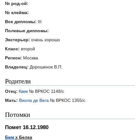
№ род-ой:
№ клейма:
Все дипломы:
III
Полевые дипломы:
Экстерьер:
очень хорошо
Класс:
второй
Регион:
Москва
Владелец:
Дорошенок В.П.
Родители
Отец:
Квик
№ ВРКОС 1148/с
Мать:
Виола де Вега
№ ВРКОС 1355/с
Потомки
Помет 16.12.1980
Бим
х Белка