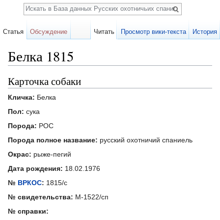
Поиск
Статья
Обсуждение
Читать
Просмотр вики-текста
История
Белка 1815
Перейти к:
навигация
,
поиск
Карточка собаки
Кличка:
Белка
Пол:
сука
Порода:
РОС
Порода полное название:
русский охотничий спаниель
Окрас:
рыже-пегий
Дата рождения:
18.02.1976
№
ВРКОС
:
1815/с
№ свидетельства:
М-1522/сп
№ справки: