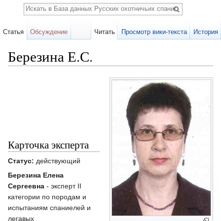
Поиск
Статья
Обсуждение
Читать
Просмотр вики-текста
История
Березина Е.С.
Перейти к:
навигация
,
поиск
Карточка эксперта
Статус:
действующий
Березина Елена
Сергеевна
- эксперт II
категории по породам и
испытаниям спаниелей и
легавых