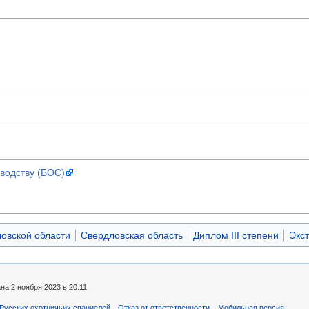
водству (БОС)
овской области
Свердловская область
Диплом III степени
Экс
а 2 ноября 2023 в 20:11.
Русских охотничьих спаниелей
Отказ от ответственности
Мобильная версия