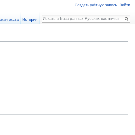
Создать учётную запись
Войти
Поиск
ики-текста
История