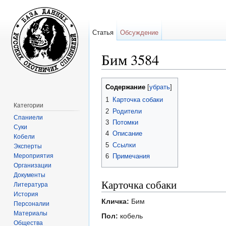
Статья
Обсуждение
Бим 3584
Перейти к:
навигация
,
поиск
Содержание
[
убрать
]
1
Карточка собаки
Категории
2
Родители
Спаниели
3
Потомки
Суки
4
Описание
Кобели
5
Ссылки
Эксперты
Мероприятия
6
Примечания
Организации
Документы
Карточка собаки
Литература
История
Кличка:
Бим
Персоналии
Материалы
Пол:
кобель
Общества