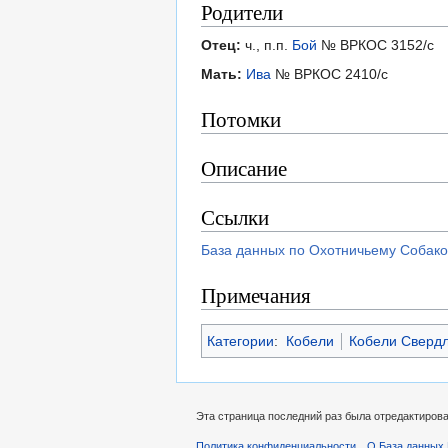
Родители
Отец:
ч., п.п.
Бой
№ ВРКОС 3152/с
Мать:
Ива
№ ВРКОС 2410/с
Потомки
Описание
Ссылки
База данных по Охотничьему Собако
Примечания
Категории
:
Кобели
Кобели Свердл
Эта страница последний раз была отредактирован
Политика конфиденциальности
О База данных 