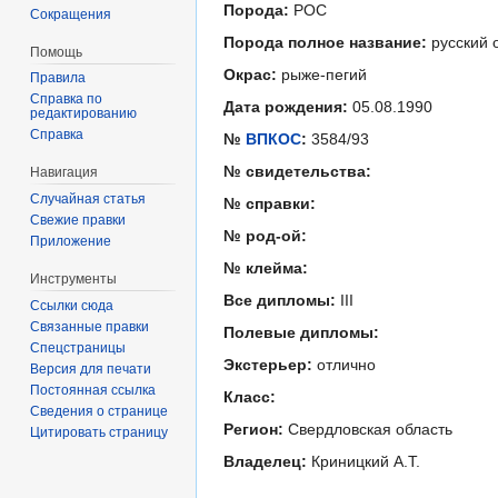
Порода:
РОС
Сокращения
Порода полное название:
русский 
Помощь
Окрас:
рыже-пегий
Правила
Справка по
Дата рождения:
05.08.1990
редактированию
Справка
№
ВПКОС
:
3584/93
№ свидетельства:
Навигация
Случайная статья
№ справки:
Свежие правки
№ род-ой:
Приложение
№ клейма:
Инструменты
Все дипломы:
III
Ссылки сюда
Связанные правки
Полевые дипломы:
Спецстраницы
Экстерьер:
отлично
Версия для печати
Постоянная ссылка
Класс:
Сведения о странице
Регион:
Свердловская область
Цитировать страницу
Владелец:
Криницкий А.Т.