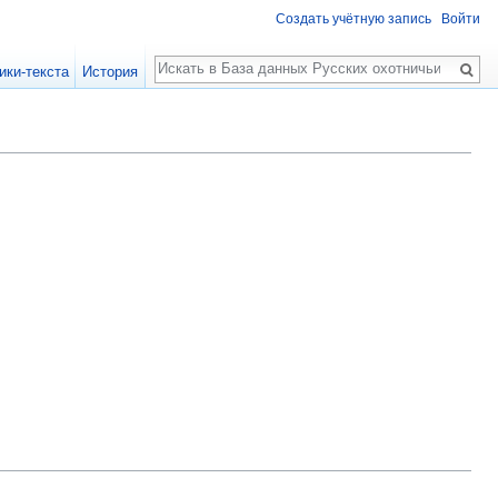
Создать учётную запись
Войти
Поиск
ики-текста
История