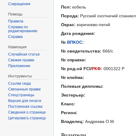
Сокращения
Пол:
кобель
Помощь
Порода:
Русский охотничий спаниел
Правила
Окрас:
коричнево-пегий
Справка по
редактированию
Дата рождения:
Справка
№
ВПКОС
:
Навигация
№ свидетельства:
666/с
Случайная статья
№ справки:
Свежие правки
Приложение
№ род-ой FCI/
РКФ
:
0001322 Р
Инструменты
№ клейма:
Ссылки сюда
Полевые дипломы:
Связанные правки
Экстерьер:
Спецстраницы
Версия для печати
Класс:
Постоянная ссылка
Сведения о странице
Регион:
Цитировать страницу
Владелец:
Андреева О.М.
Родители