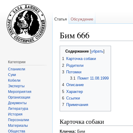
Статья
Обсуждение
Бим 666
Перейти к:
навигация
,
поиск
Содержание
[
убрать
]
1
Карточка собаки
Категории
2
Родители
Спаниели
3
Потомки
Суки
3.1
Помет 11.08.1999
Кобели
4
Описание
Эксперты
5
Характер
Мероприятия
Организации
6
Ссылки
Документы
7
Примечания
Литература
История
Карточка собаки
Персоналии
Материалы
Кличка:
Бим
Общества