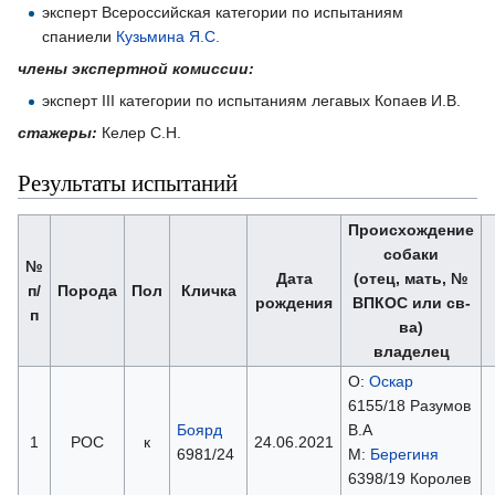
эксперт Всероссийская категории по испытаниям
спаниели
Кузьмина Я.С.
члены экспертной комиссии:
эксперт III категории по испытаниям легавых Копаев И.В.
стажеры:
Келер С.Н.
Результаты испытаний
Происхождение
собаки
№
Дата
(отец, мать, №
п/
Порода
Пол
Кличка
рождения
ВПКОС или св-
п
ва)
владелец
О:
Оскар
6155/18 Разумов
Боярд
В.А
1
РОС
к
24.06.2021
6981/24
М:
Берегиня
6398/19 Королев