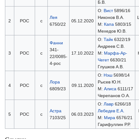
Б.В.
О:
Вист
5896/16
Лея
Никонов В.А.
2
РОС
с
05.12.2020
6750/22
М:
Капа
5803/15
Мехедов Ю.В.
О:
Тайк
6322/19
Фанни
Андреев С.В.
341-
3
РОС
с
17.10.2022
М:
Марфа-Ар-
22/0085-
Чегет
6630/21
4-рос
Глушков А.В.
О:
Нэш
5698/14
Лора
Рысев Ю.Н.
4
РОС
с
09.11.2020
6809/23
М:
Алиса
6111/17
Черепанов О.А.
О:
Лавр
6266/18
Астра
Лебедев Е.А.
5
РОС
с
06.03.2023
7103/25
М:
Мира
6576/21
Гарифуллин Р.Р.