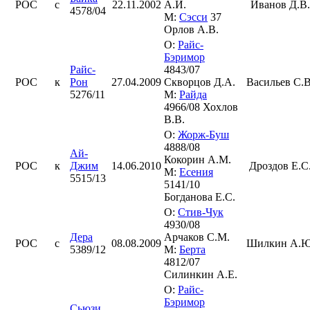
РОС
с
22.11.2002
А.И.
Иванов Д.В.
4578/04
М:
Сэсси
37
Орлов А.В.
О:
Райс-
Бэримор
Райс-
4843/07
РОС
к
Рон
27.04.2009
Скворцов Д.А.
Васильев С.В
5276/11
М:
Райда
4966/08 Хохлов
В.В.
О:
Жорж-Буш
4888/08
Ай-
Кокорин А.М.
РОС
к
Джим
14.06.2010
Дроздов Е.С
М:
Есения
5515/13
5141/10
Богданова Е.С.
О:
Стив-Чук
4930/08
Дера
Арчаков С.М.
РОС
с
08.08.2009
Шилкин А.Ю
5389/12
М:
Берта
4812/07
Силинкин А.Е.
О:
Райс-
Бэримор
Сьюзи