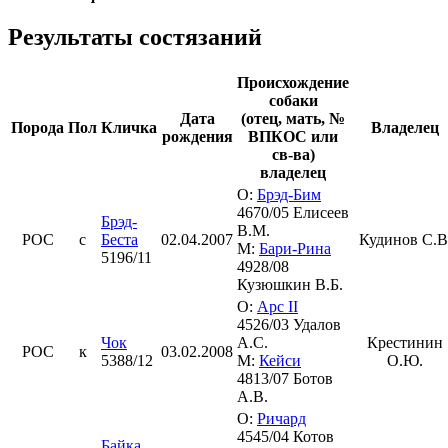
Результаты состязаний
Происхождение
собаки
Дата
(отец, мать, №
Порода
Пол
Кличка
Владелец
рождения
ВПКОС или
св-ва)
владелец
О:
Брэд-Бим
4670/05 Елисеев
Брэд-
В.М.
РОС
с
Беста
02.04.2007
Кудинов С.В
М:
Бари-Рина
5196/11
4928/08
Кузюшкин В.Б.
О:
Арс II
4526/03 Удалов
Чок
А.С.
Крестинин
РОС
к
03.02.2008
5388/12
М:
Кейси
О.Ю.
4813/07 Ботов
А.В.
О:
Ричард
4545/04 Котов
Байка