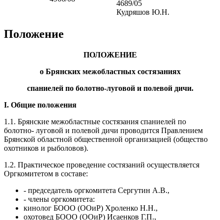
4689/05
Кудряшов Ю.Н.
Положение
ПОЛОЖЕНИЕ
о Брянских межобластных состязаниях
спаниелей по болотно-луговой и полевой дичи.
I. Общие положения
1.1. Брянские межобластные состязания спаниелей по
болотно- луговой и полевой дичи проводится Правлением
Брянской областной общественной организацией (общество
охотников и рыболовов).
1.2. Практическое проведение состязаний осуществляется
Оргкомитетом в составе:
- председатель оргкомитета Сергутин А.В.,
- члены оргкомитета:
кинолог БООО (ООиР) Хроленко Н.Н.,
охотовед БООО (ООиР) Исаенков Г.П.,