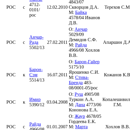
4843/07
4712-
РОС
с
12.02.2010
Скворцов Д.А.
Терехов С.М
0101/
М:
Байка
рос
4578/04 Иванов
Д.В.
О:
Анчар
5029/09
Анчар-
Демидов С.Ф.
РОС
с
Рада
27.02.2011
Апаршин Д.А
М:
Райда
5502/13
4966/08 Хохлов
В.В.
О:
Барон-Гайер
5175/10
Барон-
Ярошенко С.И.
РОС
к
Сэм
16.07.2011
Кожанов К.В
М:
Стива-
5514/13
Бренда
483-
08/0001-05/рос
О:
Руш
4905/08
Имир
Туркин А.А.
Копалешиви
РОС
к
03.04.2008
5390/12
М:
Дана
4773/06
Г.М.
Кононова Е.А.
О:
Жаур
4678/05
Гордеева Е.К.
Райда
РОС
с
01.01.2007
М:
Марта
Хохлов В.В.
4966/08