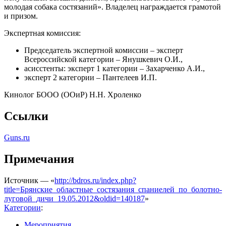
молодая собака состязаний». Владелец награждается грамотой
и призом.
Экспертная комиссия:
Председатель экспертной комиссии – эксперт
Всероссийской категории – Янушкевич О.И.,
асисстенты: эксперт 1 категории – Захарченко А.И.,
эксперт 2 категории – Пантелеев И.П.
Кинолог БООО (ООиР) Н.Н. Хроленко
Ссылки
Guns.ru
Примечания
Источник — «
http://bdros.ru/index.php?
title=Брянские_областные_состязания_спаниелей_по_болотно-
луговой_дичи_19.05.2012&oldid=140187
»
Категории
:
Мероприятия