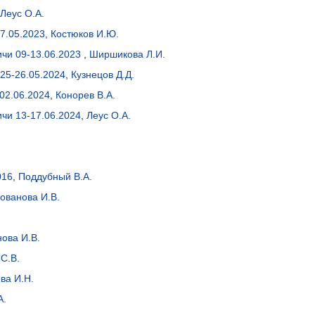
Леус О.А.
7.05.2023
,
Костюков И.Ю.
ичи 09-13.06.2023
,
Ширшикова Л.И.
25-26.05.2024
,
Кузнецов Д.Д.
02.06.2024
,
Конорев В.А.
чи 13-17.06.2024
,
Леус О.А.
016
,
Поддубный В.А.
ованова И.В.
ова И.В.
С.В.
ва И.Н.
А.