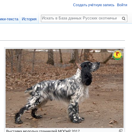
Создать учётную запись
Войти
Поиск
ики-текста
История
Выставка молодых спаниелей МООиР 2017