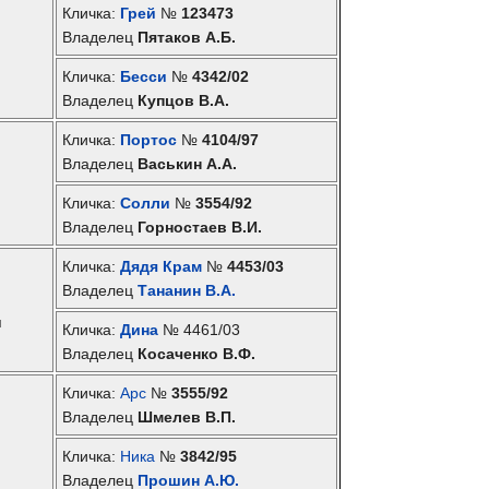
Кличка:
Грей
№
123473
Владелец
Пятаков А.Б.
Кличка:
Бесси
№
4342/02
Владелец
Купцов В.А.
Кличка:
Портос
№
4104/97
Владелец
Васькин А.А.
Кличка:
Солли
№
3554/92
Владелец
Горностаев В.И.
Кличка:
Дядя Крам
№
4453/03
Владелец
Тананин В.А.
п
Кличка:
Дина
№ 4461/03
Владелец
Косаченко В.Ф.
Кличка:
Арс
№
3555/92
Владелец
Шмелев В.П.
Кличка:
Ника
№
3842/95
Владелец
Прошин А.Ю.