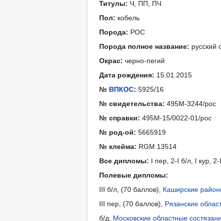
Титулы:
Ч, ПП, ПЧ
Пол:
кобель
Порода:
РОС
Порода полное название:
русский 
Окрас:
черно-пегий
Дата рождения:
15.01.2015
№
ВПКОС
:
5925/16
№ свидетельства:
495М-3244/рос
№ справки:
495М-15/0022-01/рос
№ род-ой:
5665919
№ клейма:
RGM 13514
Все дипломы:
I пер, 2-I б/л, I кур, 2-I 
Полевые дипломы:
III б/л, (70 баллов),
Каширские районн
III пер, (70 баллов),
Рязанские облас
б/д,
Московские областные состязани