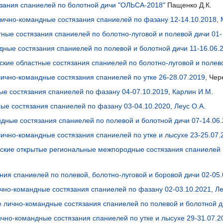
язания спаниелей по болотной дичи "ОЛЬСА-2018"
Пащенко Д.К.
лично-командные состязания спаниелей по фазану 12-14.10.2018
,
ные состязания спаниелей по болотно-луговой и полевой дичи 01-
дные состязания спаниелей по полевой и болотной дичи 11-16.06.
кие областные состязания спаниелей по болотно-луговой и полево
ично-командные состязания спаниелей по утке 26-28.07.2019
, Че
ые состязания спаниелей по фазану 04-07.10.2019
,
Карлин И.М.
ые состязания спаниелей по фазану 03-04.10.2020
,
Леус О.А.
ндные состязания спаниелей по полевой и болотной дичи 07-14.06
лично-командные состязания спаниелей по утке и лысухе 23-25.07.
ские открытые региональные межпородные состязания спаниелей п
ния спаниелей по полевой, болотно-луговой и боровой дичи 02-05.
ично-командные состязания спаниелей по фазану 02-03.10.2021
,
Ле
е лично-командные состязания спаниелей по полевой и болотной д
ично-командные состязания спаниелей по утке и лысухе 29-31.07.2