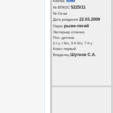
Бим
Кличка:
5225/11
№ ВПКОС
№ Св-ва
22.03.2009
Дата рождения
рыже-пегий
Окрас
Экстерьер отлично
Пол. диплом
2-I у, I б/л, 3-II б/л, 7-II у
Класс первый
Шутков С.А.
Владелец