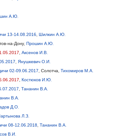
шин А.Ю.
ичи 13-14.08.2016
,
Шилкин А.Ю.
стов-на-Дону,
Прошин А.Ю.
1.05.2017
,
Аксенов И.В.
05.2017
,
Янушкевич О.И.
ичи 02-09.06.2017
, Солотча,
Тихомиров М.А.
6.06.2017
,
Костюков И.Ю.
6.07.2017
,
Тананин В.А.
анин В.А.
адов Д.О.
артынова Л.З.
ичи 08-12.06.2018
,
Тананин В.А.
сов В.И.