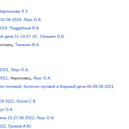
Мартынова Л.З.
 02.06.2019
,
Леус О.А.
2019
,
Поддубный В.А.
й дичи 11-14.07.19.
,
Сенькин О.Б.
реповец,
Тананин В.А.
.2021
,
Леус О.А.
2021
, Череповец,
Леус О.А.
о полевой, болотно-луговой и боровой дичи 06-08.08.2021
,
09.2021
,
Косов С.В.
ус О.А.
ичи 23-27.06.2022
,
Леус О.А.
022
,
Громов А.Ю.