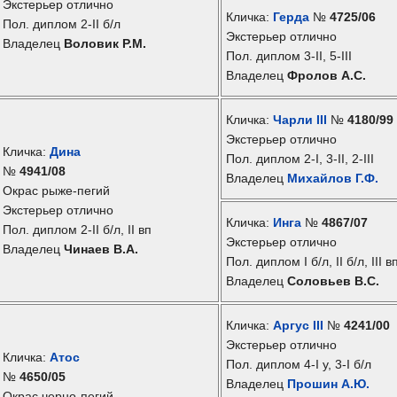
Экстерьер отлично
Кличка:
Герда
№
4725/06
Пол. диплом 2-II б/л
Экстерьер отлично
Владелец
Воловик Р.М.
Пол. диплом 3-II, 5-III
Владелец
Фролов А.С.
Кличка:
Чарли III
№
4180/99
Экстерьер отлично
Кличка:
Дина
Пол. диплом 2-I, 3-II, 2-III
№
4941/08
Владелец
Михайлов Г.Ф.
Окрас рыже-пегий
Экстерьер отлично
Кличка:
Инга
№
4867/07
Пол. диплом 2-II б/л, II вп
Экстерьер отлично
Владелец
Чинаев В.А.
Пол. диплом I б/л, II б/л, III в
Владелец
Соловьев В.С.
Кличка:
Аргус III
№
4241/00
Экстерьер отлично
Кличка:
Атос
Пол. диплом 4-I у, 3-I б/л
№
4650/05
Владелец
Прошин А.Ю.
Окрас черно-пегий