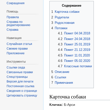
Сокращения
Содержание
Помощь
1
Карточка собаки
2
Родители
Правила
Справка по
3
Родословная
редактированию
4
Потомки
Справка
4.1
Помет 04.04.2018
Навигация
4.2
Помет 24.04.2018
Случайная статья
4.3
Помет 25.01.2019
Свежие правки
4.4
Помет 21.12.2019
Приложение
4.5
Помет 11.01.2020
4.6
Помет 05.02.2020
Инструменты
4.7
Классные потомки
Ссылки сюда
5
Описание
Связанные правки
Спецстраницы
6
Ссылки
Версия для печати
7
Примечания
Постоянная ссылка
Сведения о странице
Карточка собаки
Цитировать страницу
Кличка:
Б-Арси