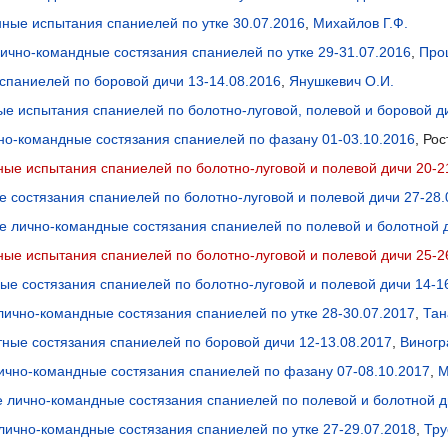
ные испытания спаниелей по утке 30.07.2016
,
Михайлов Г.Ф.
лично-командные состязания спаниелей по утке 29-31.07.2016
,
Про
спаниелей по боровой дичи 13-14.08.2016
,
Янушкевич О.И.
ые испытания спаниелей по болотно-луговой, полевой и боровой д
чно-командные состязания спаниелей по фазану 01-03.10.2016
, Ро
ые испытания спаниелей по болотно-луговой и полевой дичи 20-2
е состязания спаниелей по болотно-луговой и полевой дичи 27-28.
е лично-командные состязания спаниелей по полевой и болотной д
ые испытания спаниелей по болотно-луговой и полевой дичи 25-2
ые состязания спаниелей по болотно-луговой и полевой дичи 14-1
 лично-командные состязания спаниелей по утке 28-30.07.2017
,
Тан
тные состязания спаниелей по боровой дичи 12-13.08.2017
,
Виногр
лично-командные состязания спаниелей по фазану 07-08.10.2017
,
М
е лично-командные состязания спаниелей по полевой и болотной д
лично-командные состязания спаниелей по утке 27-29.07.2018
,
Тру