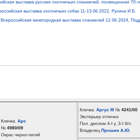
ийская выставка русских охотничьих спаниелей, посвященная 70-
российская выставка охотничьих собак 11-13.06.2022
,
Русина И.Б.
I
Всероссийская межпородная выставка спаниелей 12.06.2024
,
Подд
Кличка:
Аргус III
№
4241/00
Экстерьер отлично
Кличка:
Арс
Пол. диплом 4-I у, 3-I б/л
№
4980/09
Владелец
Прошин А.Ю.
Окрас черно-пегий