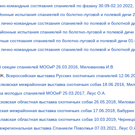
ично-командные состязания спаниелей по фазану 30.09-02.10.2022
,
йонные испытания спаниелей по болотно-луговой и полевой дичи 2
 лично-командные состязания спаниелей по полевой и болотной д
айонные испытания спаниелей по болотно-луговой и полевой дичи 
тные состязания спаниелей по болотно-луговой и полевой дичи 01-
 лично-командные состязания спаниелей по полевой и болотной ди
й секции спаниелей МООиР 26.03.2016
,
Милованова И.В.
СЖ,
Всероссийская выставка Русских охотничьих спаниелей 12.06.2
лковская межрайонная выставка охотничьих собак 18.06.2016
,
Мил
ка молодых спаниелей МООиР 25.03.2017
,
Леус О.А.
ковская областная выставка охотничьих собак 26.05.2018
,
Милован
ская межрайонная выставка охотничьих собак 17.06.2018
,
Бабурин 
лавская областная выставка охотничьих собак 10.03.2019
,
Чернецо
ежрегиональная выставка Спаниели Поволжья 07.03.2021
,
Леус О.