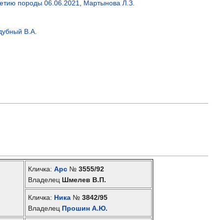
летию породы 06.06.2021
,
Мартынова Л.З.
убный В.А.
Кличка:
Арс
№
3555/92
Владелец
Шмелев В.П.
Кличка:
Ника
№
3842/95
Владелец
Прошин А.Ю.