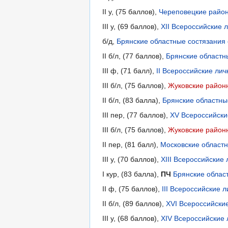
II у, (75 баллов),
Череповецкие район
III у, (69 баллов),
XII Всероссийские 
б/д,
Брянские областные состязания 
II б/л, (77 баллов),
Брянские областн
III ф, (71 балл),
II Всероссийские ли
III б/л, (75 баллов),
Жуковские районн
II б/л, (83 балла),
Брянские областны
III пер, (77 баллов),
XV Всероссийски
III б/л, (75 баллов),
Жуковские районн
II пер, (81 балл),
Московские областн
III у, (70 баллов),
XIII Всероссийские
I кур, (83 балла),
ПЧ
Брянские облас
II ф, (75 баллов),
III Всероссийские 
II б/л, (89 баллов),
XVI Всероссийски
III у, (68 баллов),
XIV Всероссийские 