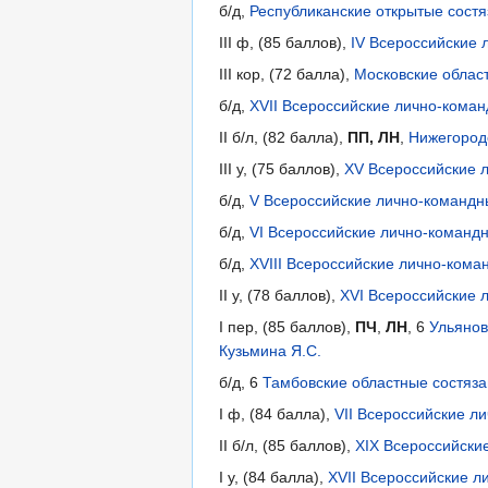
б/д,
Республиканские открытые сост
III ф, (85 баллов),
IV Всероссийские 
III кор, (72 балла),
Московские област
б/д,
XVII Всероссийские лично-коман
II б/л, (82 балла),
ПП, ЛН
,
Нижегородс
III у, (75 баллов),
XV Всероссийские л
б/д,
V Всероссийские лично-командн
б/д,
VI Всероссийские лично-командн
б/д,
XVIII Всероссийские лично-кома
II у, (78 баллов),
XVI Всероссийские 
I пер, (85 баллов),
ПЧ
,
ЛН
, 6
Ульянов
Кузьмина Я.С.
б/д, 6
Тамбовские областные состяза
I ф, (84 балла),
VII Всероссийские л
II б/л, (85 баллов),
XIX Всероссийски
I у, (84 балла),
XVII Всероссийские л