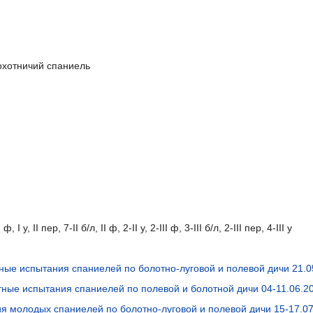
охотничий спаниель
ф, I у, II пер, 7-II б/л, II ф, 2-II у, 2-III ф, 3-III б/л, 2-III пер, 4-III у
ые испытания спаниелей по болотно-луговой и полевой дичи 21.0
тные испытания спаниелей по полевой и болотной дичи 04-11.06.2
я молодых спаниелей по болотно-луговой и полевой дичи 15-17.0