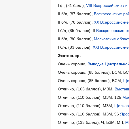
I ф, (81 балл),
VIII Всероссийские л
II б/л, (87 баллов),
Воскресенские ра
II б/л, (78 баллов),
XX Всероссийские
I б/л, (85 баллов), II
Воскресенские р
II б/л, (80 баллов),
Московские облас
I б/л, (83 баллов),
XXI Всероссийские
Экстерьер:
Очень хорошо,
Выводка Центрально
Очень хорошо, (85 баллов), БСМ, Б
Очень хорошо, (85 баллов), БСМ,
Ще
Отлично, (105 баллов), МЗМ,
Выстав
Отлично, (110 баллов), МЗМ, 125
Мос
Отлично, (110 баллов), МЗМ,
Щелков
Отлично, (110 баллов), МЗМ, 96
Ярос
Отлично, (133 балла),
Ч
, БЗМ, МЧ,
М