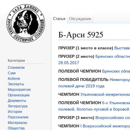
Статья
Обсуждение
Б-Арси 5925
Перейти к:
навигация
,
поиск
ПРИЗЕР (1 место в классе)
Выставк
ПРИЗЕР (2 место)
Брянских областн
Категории
28.05.2017
Спаниели
ПОЛЕВОЙ ЧЕМПИОН
Брянских обла
Суки
Кобели
ПОЛЕВОЙ ПОБЕДИТЕЛЬ
Нижегород
Эксперты
полевой дичи 2019 года
Мероприятия
ЧЕМПИОН
Ульяновской межрегион
Организации
Документы
ПОЛЕВОЙ ЧЕМПИОН
6-х Ульяновск
Литература
полевой, болотно-луговой и боровой
История
Персоналии
ПРИЗЕР (3 место)
Всероссийских со
Материалы
ЧЕМПИОН
I Всероссийской межпоро
Общества