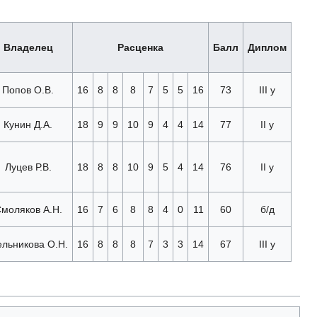
Владелец
Расценка
Балл
Диплом
Попов О.В.
16
8
8
8
7
5
5
16
73
III у
Кунин Д.А.
18
9
9
10
9
4
4
14
77
II у
Луцев Р.В.
18
8
8
10
9
5
4
14
76
II у
моляков А.Н.
16
7
6
8
8
4
0
11
60
б/д
льникова О.Н.
16
8
8
8
7
3
3
14
67
III у