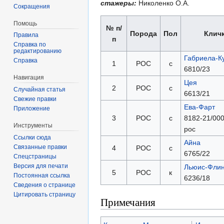
стажеры:
Николенко О.А.
Сокращения
Помощь
№ п/
Порода
Пол
Клич
Правила
п
Справка по
редактированию
Габриела-К
Справка
1
РОС
с
6810/23
Навигация
Цея
2
РОС
с
Случайная статья
6613/21
Свежие правки
Ева-Фарт
Приложение
3
РОС
с
8182-21/000
Инструменты
рос
Ссылки сюда
Айна
Связанные правки
4
РОС
с
6765/22
Спецстраницы
Версия для печати
Льюис-Флин
5
РОС
к
Постоянная ссылка
6236/18
Сведения о странице
Цитировать страницу
Примечания