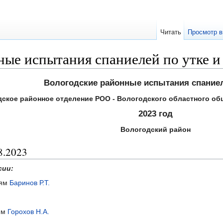
Читать
Просмотр в
ые испытания спаниелей по утке и
Вологодские районные испытания спаниел
ское районное отделение РОО - Вологодского областного о
2023 год
Вологодский район
8.2023
сии:
иям
Баринов Р.Т.
иям
Горохов Н.А.