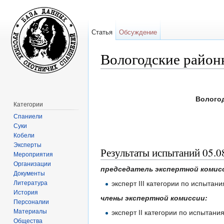
Статья
Обсуждение
Вологодские районн
Перейти к:
навигация
,
поиск
Вологод
Категории
Спаниели
Суки
Кобели
Эксперты
Результаты испытаний 05.0
Мероприятия
Организации
председатель экспертной комис
Документы
Литература
эксперт III категории по испытан
История
члены экспертной комиссии:
Персоналии
Материалы
эксперт II категории по испытан
Общества