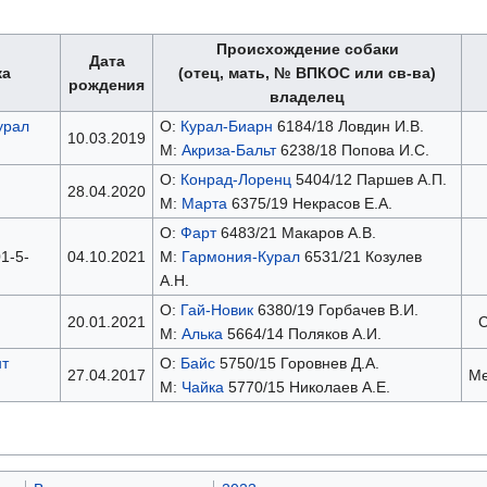
Происхождение собаки
Дата
ка
(отец, мать, № ВПКОС или св-ва)
рождения
владелец
урал
О:
Курал-Биарн
6184/18 Ловдин И.В.
10.03.2019
М:
Акриза-Бальт
6238/18 Попова И.С.
О:
Конрад-Лоренц
5404/12 Паршев А.П.
28.04.2020
М:
Марта
6375/19 Некрасов Е.А.
О:
Фарт
6483/21 Макаров А.В.
1-5-
04.10.2021
М:
Гармония-Курал
6531/21 Козулев
А.Н.
О:
Гай-Новик
6380/19 Горбачев В.И.
20.01.2021
С
М:
Алька
5664/14 Поляков А.И.
т
О:
Байс
5750/15 Горовнев Д.А.
27.04.2017
Ме
М:
Чайка
5770/15 Николаев А.Е.