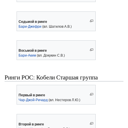
Седьмой в ринге
Бари-Джефри
(вл. Шатилов А.В.)
Восьмой в ринге
Бари-Аким
(вл. Докукин С.В.)
Ринги РОС: Кобели Старшая группа
Первый в ринге
Чар-Джой-Ричард
(вл. Нестеров Л.Ю.)
Второй в ринге