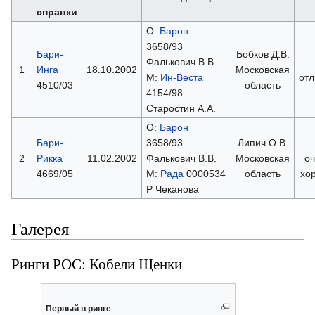
справки
О:
Барон
3658/93
Бари-
Бобков Д.В.
Фалькович В.В.
1
Инга
18.10.2002
Московская
М:
Ин-Веста
отл
4510/03
область
4154/98
Старостин А.А.
О:
Барон
Бари-
3658/93
Липич О.В.
2
Рикка
11.02.2002
Фалькович В.В.
Московская
оч
4669/05
М:
Рада
0000534
область
хо
Р Чеканова
Галерея
Ринги РОС: Кобели Щенки
Первый в ринге