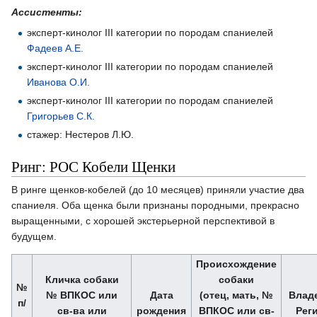
Ассистенты:
эксперт-кинолог III категории по породам спаниелей
Фадеев А.Е.
эксперт-кинолог III категории по породам спаниелей
Иванова О.И.
эксперт-кинолог III категории по породам спаниелей
Григорьев С.К.
стажер: Нестеров Л.Ю.
Ринг: РОС Кобели Щенки
В ринге щенков-кобелей (до 10 месяцев) приняли участие два
спаниеля. Оба щенка были признаны породными, прекрасно
выращенными, с хорошей экстерьерной перспективой в
будущем.
Происхождение
Кличка собаки
собаки
№
№ ВПКОС или
Дата
(отец, мать, №
Влад
п/
св-ва или
рождения
ВПКОС или св-
Рег