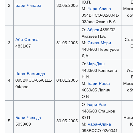
Ю.П.
Е
2
Бари-Чинара
30.05.2005
М:
Чара-Алина
Моск
094ВФСО-02/0041-
об
03/рос Фокин В.А.
О:
Абрек
4359/02
Акатьев П.А.
Аби-Стелла
Ста
3
31.05.2005
М:
Стива-Мэри
4831/07
Е
4484/03 Перегудов
Д.А.
О:
Чар-Даш
4483/03 Коняхина
Ул
Чара-Бастинда
Н.И.
Е
4
095ВФСО-05/0111-
04.01.2005
М:
Бари-Рикка
Моск
04/рос
4669/05 Липич
об
О.В.
О:
Бари-Рэм
4486/03 Сташков
Бари-Чильда
Ю.П.
Ник
5
30.05.2005
5039/09
М:
Чара-Алина
Ю
095ВФСО-02/0041-