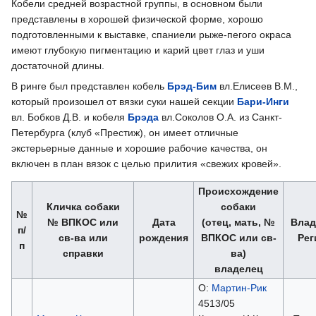
Кобели средней возрастной группы, в основном были
представлены в хорошей физической форме, хорошо
подготовленными к выставке, спаниели рыже-пегого окраса
имеют глубокую пигментацию и карий цвет глаз и уши
достаточной длины.
В ринге был представлен кобель
Брэд-Бим
вл.Елисеев В.М.,
который произошел от вязки суки нашей секции
Бари-Инги
вл. Бобков Д.В. и кобеля
Брэда
вл.Соколов О.А. из Санкт-
Петербурга (клуб «Престиж), он имеет отличные
экстерьерные данные и хорошие рабочие качества, он
включен в план вязок с целью прилития «свежих кровей».
Происхождение
Кличка собаки
собаки
№
№ ВПКОС или
Дата
(отец, мать, №
Влад
п/
св-ва или
рождения
ВПКОС или св-
Рег
п
справки
ва)
владелец
О:
Мартин-Рик
4513/05