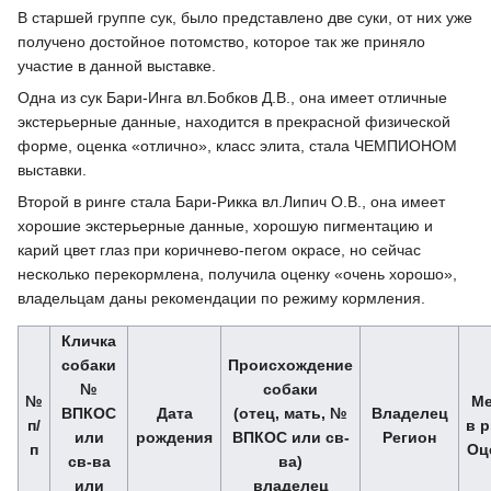
В старшей группе сук, было представлено две суки, от них уже
получено достойное потомство, которое так же приняло
участие в данной выставке.
Одна из сук Бари-Инга вл.Бобков Д.В., она имеет отличные
экстерьерные данные, находится в прекрасной физической
форме, оценка «отлично», класс элита, стала ЧЕМПИОНОМ
выставки.
Второй в ринге стала Бари-Рикка вл.Липич О.В., она имеет
хорошие экстерьерные данные, хорошую пигментацию и
карий цвет глаз при коричнево-пегом окрасе, но сейчас
несколько перекормлена, получила оценку «очень хорошо»,
владельцам даны рекомендации по режиму кормления.
Кличка
собаки
Происхождение
№
собаки
№
Ме
ВПКОС
Дата
(отец, мать, №
Владелец
п/
в р
или
рождения
ВПКОС или св-
Регион
п
Оц
св-ва
ва)
или
владелец