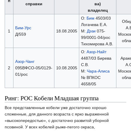
п
справки
ва)
владелец
О:
Бим
4503/03
Оби
Логачева Е.А.
Бим-Урс
А.
1
18.08.2005
М:
Дэзи
075-
Д/559
Моско
99/0001-04/рос
обла
Тихомирова А.В.
О:
Азор-Найт
4487/03 Бирева
Арак
Азор-Чанг
С.В.
А.
2
095ВФСО-05/0129-
10.08.2005
М:
Чара-Алиса
Моско
01/рос
№ ВПКОС
обла
4658/05
Ринг: РОС Кобели Младшая группа
Все представленные кобели уже достаточно хорошо
сложенные, для данного возраста с ярко выраженной
«высокопередостью», с достаточно развитой уборной
псовиной. У всех кобелей рыже-пегого окраса,