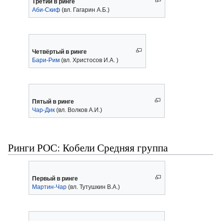
Третий в ринге
Аби-Скиф
(вл. Гагарин А.Б.)
Четвёртый в ринге
Бари-Рим
(вл. Христосов И.А. )
Пятый в ринге
Чар-Дик
(вл. Волков А.И.)
Ринги РОС: Кобели Средняя группа
Первый в ринге
Мартин-Чар
(вл. Тутушкин В.А.)