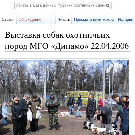
Поиск
Статья
Обсуждение
Читать
Просмотр вики-текста
История
Выставка собак охотничьих
пород МГО «Динамо» 22.04.2006
Перейти к:
навигация
,
поиск