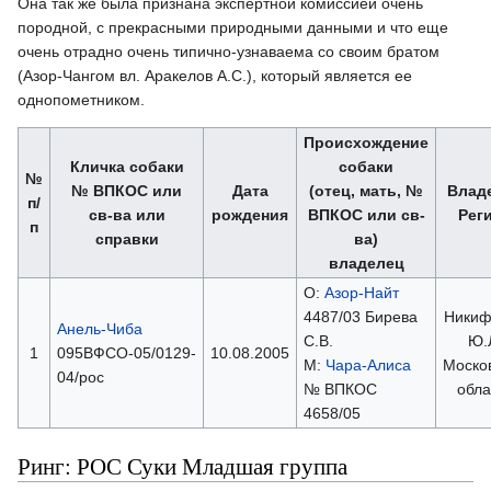
Она так же была признана экспертной комиссией очень
породной, с прекрасными природными данными и что еще
очень отрадно очень типично-узнаваема со своим братом
(Азор-Чангом вл. Аракелов А.С.), который является ее
однопометником.
Происхождение
Кличка собаки
собаки
№
№ ВПКОС или
Дата
(отец, мать, №
Влад
п/
св-ва или
рождения
ВПКОС или св-
Рег
п
справки
ва)
владелец
О:
Азор-Найт
4487/03 Бирева
Никиф
Анель-Чиба
С.В.
Ю.
1
095ВФСО-05/0129-
10.08.2005
М:
Чара-Алиса
Моско
04/рос
№ ВПКОС
обла
4658/05
Ринг: РОС Суки Младшая группа