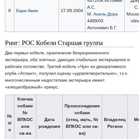
4572/04 Истомин
Док
А.С.
С.
8
Бари-Аким
27.09.2004
М:
Анель-Дора
Моско
4489/03
обл
Антоневич Б.Г.
Ринг: РОС Кобели Старшая группа
Два первых кобеля, практически безукоризненного
экстерьера, оба элитных, дающих стабильно экстерьерное и
рабочее потомство. Третий кобель «Чук» из декоративного
клуба «Атлант», получил оценку «удовлетворительно», т.к к
многочисленным недостаткам экстерьера имеет
«клещеобразный» прикус.
Кличка
собаки
Происхождение
№
собаки
№
ВПКОС
Дата
(отец, мать, №
Владелец
Ме
п/
или
рождения
ВПКОС или св-
Регион
п
св-ва
ва)