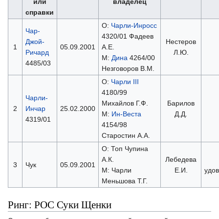
или
владелец
справки
О:
Чарли-Инросс
Чар-
4320/01 Фадеев
Джой-
Нестеров
1
05.09.2001
А.Е.
Ричард
Л.Ю.
М:
Дина
4264/00
4485/03
Незговоров В.М.
О:
Чарли III
4180/99
Чарли-
Михайлов Г.Ф.
Барилов
2
Инчар
25.02.2000
М:
Ин-Веста
Д.Д.
4319/01
4154/98
Старостин А.А.
О: Топ Чупина
А.К.
Лебедева
3
Чук
05.09.2001
М: Чарли
Е.И.
удо
Меньшова Т.Г.
Ринг: РОС Суки Щенки