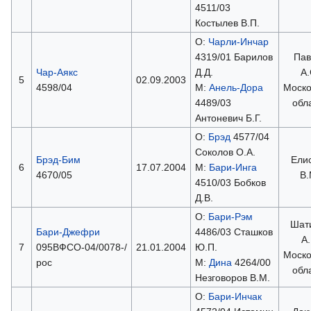
4511/03
Костылев В.П.
О:
Чарли-Инчар
4319/01 Барилов
Пав
Чар-Аякс
Д.Д.
А.
5
02.09.2003
4598/04
М:
Анель-Дора
Моско
4489/03
обл
Антоневич Б.Г.
О:
Брэд
4577/04
Соколов О.А.
Брэд-Бим
Ели
6
17.07.2004
М:
Бари-Инга
4670/05
В.
4510/03 Бобков
Д.В.
О:
Бари-Рэм
Шат
Бари-Джефри
4486/03 Сташков
А.
7
095ВФСО-04/0078-/
21.01.2004
Ю.П.
Моско
рос
М:
Дина
4264/00
обл
Незговоров В.М.
О:
Бари-Инчак