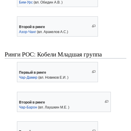
Бим-Урс
(вл. Обидин А.В. )
Второй в ринге
Азор-Чанг
(вл. Аракелов А.С.)
Ринги РОС: Кобели Младшая группа
Первый в ринге
Чар-Дамир
(вл. Новиков Е.И. )
Второй в ринге
Чар-Барон
(вл. Лаушкин М.Е. )