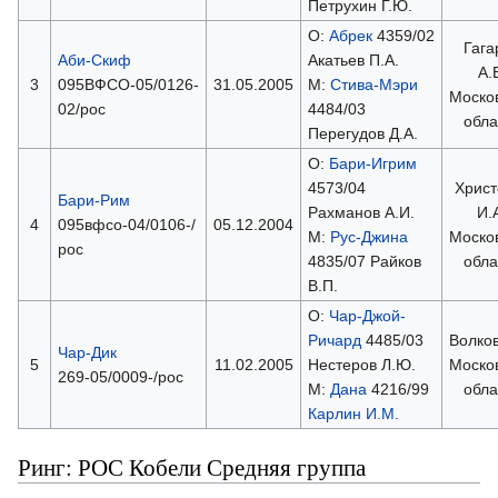
Петрухин Г.Ю.
О:
Абрек
4359/02
Гага
Аби-Скиф
Акатьев П.А.
А.
3
095ВФСО-05/0126-
31.05.2005
М:
Стива-Мэри
Моско
02/рос
4484/03
обла
Перегудов Д.А.
О:
Бари-Игрим
4573/04
Христ
Бари-Рим
Рахманов А.И.
И.
4
095вфсо-04/0106-/
05.12.2004
М:
Рус-Джина
Моско
рос
4835/07 Райков
обла
В.П.
О:
Чар-Джой-
Ричард
4485/03
Волков
Чар-Дик
5
11.02.2005
Нестеров Л.Ю.
Моско
269-05/0009-/рос
М:
Дана
4216/99
обла
Карлин И.М.
Ринг: РОС Кобели Средняя группа