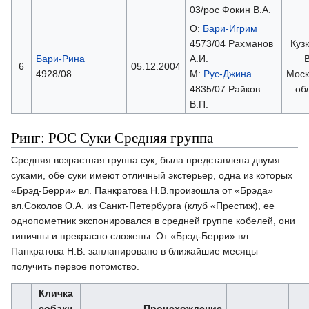
03/рос Фокин В.А.
О:
Бари-Игрим
4573/04 Рахманов
Куз
Бари-Рина
А.И.
В
6
05.12.2004
4928/08
М:
Рус-Джина
Моск
4835/07 Райков
об
В.П.
Ринг: РОС Суки Средняя группа
Средняя возрастная группа сук, была представлена двумя
суками, обе суки имеют отличный экстерьер, одна из которых
«Брэд-Берри» вл. Панкратова Н.В.произошла от «Брэда»
вл.Соколов О.А. из Санкт-Петербурга (клуб «Престиж), ее
однопометник экспонировался в средней группе кобелей, они
типичны и прекрасно сложены. От «Брэд-Берри» вл.
Панкратова Н.В. запланировано в ближайшие месяцы
получить первое потомство.
Кличка
собаки
Происхождение