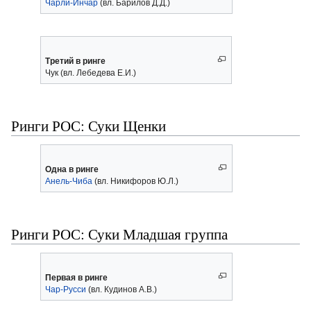
Чарли-Инчар
(вл. Барилов Д.Д.)
Третий в ринге
Чук (вл. Лебедева Е.И.)
Ринги РОС: Суки Щенки
Одна в ринге
Анель-Чиба
(вл. Никифоров Ю.Л.)
Ринги РОС: Суки Младшая группа
Первая в ринге
Чар-Русси
(вл. Кудинов А.В.)