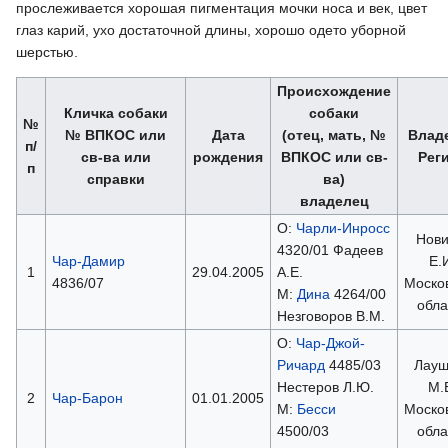
прослеживается хорошая пигментация мочки носа и век, цвет
глаз карий, ухо достаточной длины, хорошо одето уборной
шерстью.
Происхождение
Кличка собаки
собаки
№
№ ВПКОС или
Дата
(отец, мать, №
Влад
п/
св-ва или
рождения
ВПКОС или св-
Рег
п
справки
ва)
владелец
О:
Чарли-Инросс
Нови
4320/01 Фадеев
Чар-Дамир
Е.
1
29.04.2005
А.Е.
4836/07
Моско
М:
Дина
4264/00
обла
Незговоров В.М.
О:
Чар-Джой-
Ричард
4485/03
Лауш
Нестеров Л.Ю.
М.
2
Чар-Барон
01.01.2005
М:
Бесси
Моско
4500/03
обла