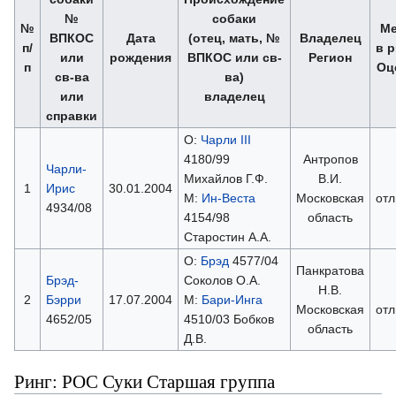
№
собаки
№
Ме
ВПКОС
Дата
(отец, мать, №
Владелец
п/
в р
или
рождения
ВПКОС или св-
Регион
п
Оц
св-ва
ва)
или
владелец
справки
О:
Чарли III
4180/99
Антропов
Чарли-
Михайлов Г.Ф.
В.И.
1
Ирис
30.01.2004
М:
Ин-Веста
Московская
отл
4934/08
4154/98
область
Старостин А.А.
О:
Брэд
4577/04
Панкратова
Брэд-
Соколов О.А.
Н.В.
2
Бэрри
17.07.2004
М:
Бари-Инга
Московская
отл
4652/05
4510/03 Бобков
область
Д.В.
Ринг: РОС Суки Старшая группа