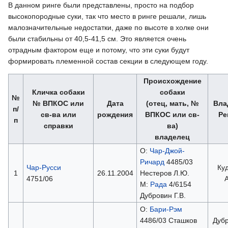
В данном ринге были представлены, просто на подбор
высокопородные суки, так что место в ринге решали, лишь
малозначительные недостатки, даже по высоте в холке они
были стабильны от 40,5-41,5 см. Это является очень
отрадным фактором еще и потому, что эти суки будут
формировать племенной состав секции в следующем году.
Происхождение
Кличка собаки
собаки
№
№ ВПКОС или
Дата
(отец, мать, №
Вла
п/
св-ва или
рождения
ВПКОС или св-
Ре
п
справки
ва)
владелец
О:
Чар-Джой-
Ричард
4485/03
Чар-Русси
Ку
1
26.11.2004
Нестеров Л.Ю.
4751/06
А
М:
Рада
4/6154
Дубровин Г.В.
О:
Бари-Рэм
4486/03 Сташков
Дуб