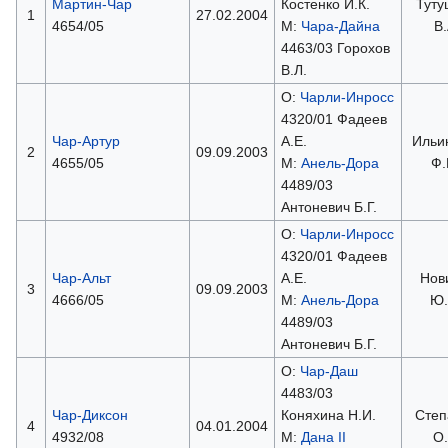
Мартин-Чар
Костенко И.К.
Туту
1
27.02.2004
4654/05
М:
Чара-Дайна
В.
4463/03 Горохов
В.Л.
О:
Чарли-Инросс
4320/01 Фадеев
Чар-Артур
А.Е.
Ильи
2
09.09.2003
4655/05
М:
Анель-Дора
Ф.
4489/03
Антоневич Б.Г.
О:
Чарли-Инросс
4320/01 Фадеев
Чар-Альт
А.Е.
Нов
3
09.09.2003
4666/05
М:
Анель-Дора
Ю.
4489/03
Антоневич Б.Г.
О:
Чар-Даш
4483/03
Чар-Диксон
Коняхина Н.И.
Степ
4
04.01.2004
4932/08
М:
Дана II
О.