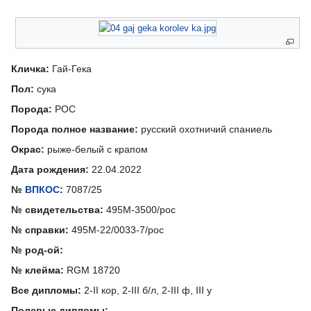
Кличка:
Гай-Гека
Пол:
сука
Порода:
РОС
Порода полное название:
русский охотничий спаниель
Окрас:
рыже-белый с крапом
Дата рождения:
22.04.2022
№
ВПКОС
:
7087/25
№ свидетельства:
495М-3500/рос
№ справки:
495М-22/0033-7/рос
№ род-ой:
№ клейма:
RGM 18720
Все дипломы:
2-II кор, 2-III б/л, 2-III ф, III у
Полевые дипломы: