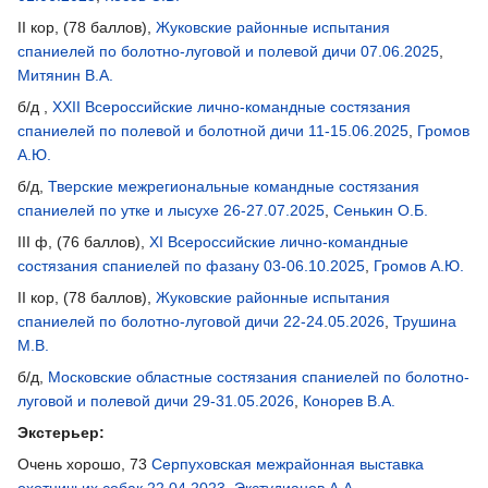
II кор, (78 баллов),
Жуковские районные испытания
спаниелей по болотно-луговой и полевой дичи 07.06.2025
,
Митянин В.А.
б/д ,
XXII Всероссийские лично-командные состязания
спаниелей по полевой и болотной дичи 11-15.06.2025
,
Громов
А.Ю.
б/д,
Тверские межрегиональные командные состязания
спаниелей по утке и лысухе 26-27.07.2025
,
Сенькин О.Б.
III ф, (76 баллов),
XI Всероссийские лично-командные
состязания спаниелей по фазану 03-06.10.2025
,
Громов А.Ю.
II кор, (78 баллов),
Жуковские районные испытания
спаниелей по болотно-луговой дичи 22-24.05.2026
,
Трушина
М.В.
б/д,
Московские областные состязания спаниелей по болотно-
луговой и полевой дичи 29-31.05.2026
,
Конорев В.А.
Экстерьер:
Очень хорошо, 73
Серпуховская межрайонная выставка