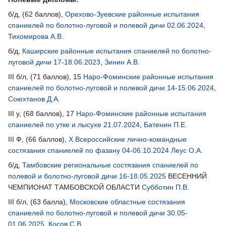
б/д, (62 баллов),
Орехово-Зуевские районные испытания
спаниелей по болотно-луговой и полевой дичи 02.06.2024
,
Тихомирова А.В.
б/д,
Каширские районные испытания спаниелей по болотно-
луговой дичи 17-18.06.2023
,
Зинин А.В.
III б/л, (71 баллов), 15
Наро-Фоминские районные испытания
спаниелей по болотно-луговой и полевой дичи 14-15.06.2024
,
Союхтанов Д.А.
III у, (68 баллов), 17
Наро-Фоминские районные испытания
спаниелей по утке и лысухе 21.07.2024
,
Батенин П.Е.
III Ф, (66 баллов),
X Всероссийские лично-командные
состязания спаниелей по фазану 04-06.10.2024
Леус О.А.
б/д,
Тамбовские региональные состязания спаниелей по
полевой и болотно-луговой дичи 16-18.05.2025
ВЕСЕННИЙ
ЧЕМПИОНАТ ТАМБОВСКОЙ ОБЛАСТИ
Субботин П.В.
III б/л, (63 балла),
Московские областные состязания
спаниелей по болотно-луговой и полевой дичи 30.05-
01.06.2025
,
Косов С.В.