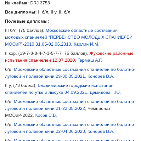
№ клейма:
DRJ 3753
Все дипломы:
II б/л, II у, III б/л
Полевые дипломы:
III б/л, (75 баллов),
Московские областные состязания
молодых спаниелей “ПЕРВЕНСТВО МОЛОДЫХ СПАНИЕЛЕЙ
МООиР”-2019 31.05-02.06.2019
,
Карлин И.М.
II кор, (19-7-8-8-4-7-3-5-7-7=75 баллов),
Жуковские районные
испытания спаниелей 12.07.2020
,
Гармаш А.Г.
б/д,
Московские областные состязания спаниелей по болотно-
луговой и полевой дичи 29-30.05.2021
,
Конорев В.А.
II у, (73 балла),
Владимирские городские испытания
спаниелей по утке и лысухе 04.09.2021
,
Демидова Т.Ю.
б/д,
Московские областные состязания спаниелей по болотно-
луговой и полевой дичи 21-22.05.2022
, Чемпионат
МООиР-2022,
Косов С.В.
б/д,
Московские областные состязания спаниелей по болотно-
луговой и полевой дичи 02-04.06.2023
,
Конорев В.А.
б/д,
Московские областные состязания спаниелей по болотно-