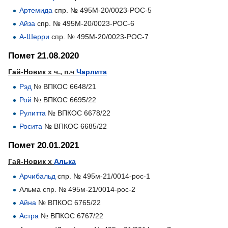
Артемида
спр. № 495М-20/0023-РОС-5
Айза
спр. № 495М-20/0023-РОС-6
А-Шерри
спр. № 495М-20/0023-РОС-7
Помет 21.08.2020
Гай-Новик х ч., п.ч
Чарлита
Рэд
№ ВПКОС 6648/21
Рой
№ ВПКОС 6695/22
Рулитта
№ ВПКОС 6678/22
Росита
№ ВПКОС 6685/22
Помет 20.01.2021
Гай-Новик х
Алька
Арчибальд
спр. № 495м-21/0014-рос-1
Альма спр. № 495м-21/0014-рос-2
Айна
№ ВПКОС 6765/22
Астра
№ ВПКОС 6767/22