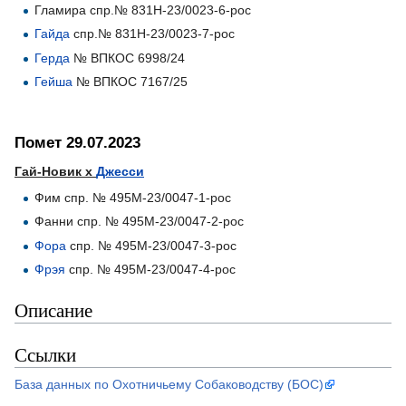
Гламира спр.№ 831Н-23/0023-6-рос
Гайда
спр.№ 831Н-23/0023-7-рос
Герда
№ ВПКОС 6998/24
Гейша
№ ВПКОС 7167/25
Помет 29.07.2023
Гай-Новик х
Джесси
Фим спр. № 495М-23/0047-1-рос
Фанни спр. № 495М-23/0047-2-рос
Фора
спр. № 495М-23/0047-3-рос
Фрэя
спр. № 495М-23/0047-4-рос
Описание
Ссылки
База данных по Охотничьему Собаководству (БОС)