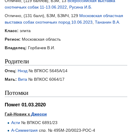
Отлично, (119 баллов), БЗМ, 13
Всероссийская выставка
охотничьих собак 11-13.06.2022
,
Русина И.Б.
Отлично, (131 балл), БЗМ, БЗМЧ, 129
Московская областная
выставка собак охотничьих пород 10.06.2023
,
Тананин В.А.
Класс:
элита
Регион:
Московская область
Владелец:
Горбачев В.И.
Родители
Отец:
Ннэд
№ ВПКОС 5645А/14
Мать:
Вита
№ ВПКОС 6064/17
Потомки
Помет 01.03.2020
Гай-Новик х
Джесси
Асти
№ ВПКОС 6891/23
А-Симметрия
спр. № 495М-20/0023-РОС-4