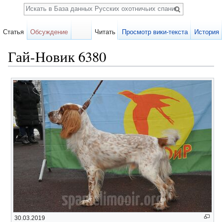
Поиск
Статья
Обсуждение
Читать
Просмотр вики-текста
История
Гай-Новик 6380
Перейти к:
навигация
,
поиск
30.03.2019