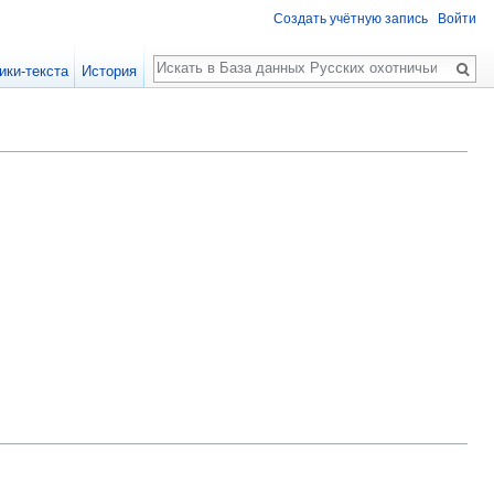
Создать учётную запись
Войти
Поиск
ики-текста
История