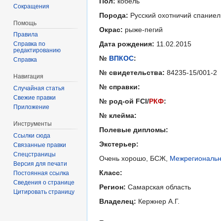
Пол:
кобель
Сокращения
Порода:
Русский охотничий спаниел
Помощь
Окрас:
рыже-пегий
Правила
Дата рождения:
11.02.2015
Справка по
редактированию
№
ВПКОС
:
Справка
№ свидетельства:
84235-15/001-2
Навигация
№ справки:
Случайная статья
Свежие правки
№ род-ой FCI/
РКФ
:
Приложение
№ клейма:
Инструменты
Полевые дипломы:
Ссылки сюда
Экстерьер:
Связанные правки
Спецстраницы
Очень хорошо, БСЖ,
Межрегиональна
Версия для печати
Класс:
Постоянная ссылка
Сведения о странице
Регион:
Самарская область
Цитировать страницу
Владелец:
Кержнер А.Г.