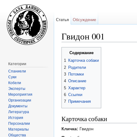
Статья
Обсуждение
Гвидон 001
Перейти к:
навигация
,
поиск
Содержание
1
Карточка собаки
Категории
2
Родители
Спаниели
3
Потомки
Суки
4
Описание
Кобели
5
Характер
Эксперты
Мероприятия
6
Ссылки
Организации
7
Примечания
Документы
Литература
Карточка собаки
История
Персоналии
Кличка:
Гвидон
Материалы
Общества