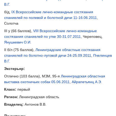
В.Г.
б/д,
IX Всероссийские лично-командные состязания
спаниелей по полевой и болотной дичи 11-16.06.2011
,
Солотча
III у (66 баллов),
VIII Всероссийские лично-командные
состязания спаниелей по утке 30-31.07.2011
, Череповец,
Янушкевич О.И.
II б/л (75 баллов),
Ленинградские областные состязания
спаниелей по болотно-луговой дичи 24-25.09.2011
,
Пчелинцев
В.Г.
Экстерьер:
Отлично (103 балла), МЗМ, 95-я
Ленинградская областная
выставка охотничьих собак 05.06.2011
,
Айрапетьянц А.Э.
Класс:
первый
Регион:
Ленинградская область
Владелец:
Антонов В.В.
Родители