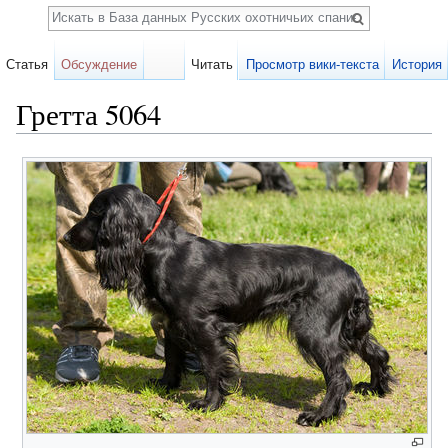
Поиск
Статья
Обсуждение
Читать
Просмотр вики-текста
История
Гретта 5064
Перейти к:
навигация
,
поиск