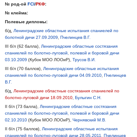
№ род-ой
FCI
/
РКФ
:
№ клейма:
Полевые дипломы:
б/д,
Ленинградские областные испытания спаниелей по
болотной дичи 27.09.2009
,
Пчелинцев В.Г.
III б/л (62 балла),
Ленинградские областные состязания
спаниелей по болотно-луговой, полевой и боровой дичи
03.10.2009
(Кубок МОО ЛООиР),
Трусов В.И.
III б/л (70 баллов),
Ленинградские областные испытания
спаниелей по болотно-луговой дичи 04.09.2010
,
Пчелинцев
В.Г.
б/д,
Ленинградские областные состязания спаниелей по
болотно-луговой дичи 18.09.2010
,
Булыгин С.Н.
II б/л (73 балла),
Ленинградские областные состязания
спаниелей по болотно-луговой, полевой и боровой дичи
02.10.2010
(Кубок МОО ЛООиР),
Чернявский М.В.
II б/л (75 баллов),
Ленинградские областные испытания
спаниелей по болотно-луговой дичи 28.05.2011
,
Пчелинцев