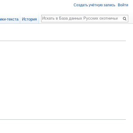
Создать учётную запись
Войти
Поиск
ики-текста
История