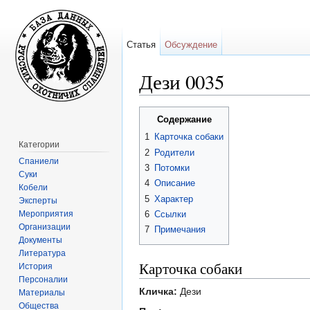
Статья
Обсуждение
Дези 0035
Перейти к:
навигация
,
поиск
Содержание
1
Карточка собаки
Категории
2
Родители
Спаниели
3
Потомки
Суки
4
Описание
Кобели
5
Характер
Эксперты
Мероприятия
6
Ссылки
Организации
7
Примечания
Документы
Литература
Карточка собаки
История
Персоналии
Кличка:
Дези
Материалы
Общества