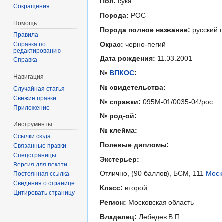
Пол:
сука
Сокращения
Порода:
РОС
Помощь
Порода полное название:
русский 
Правила
Окрас:
черно-пегий
Справка по
редактированию
Дата рождения:
11.03.2001
Справка
№
ВПКОС
:
Навигация
№ свидетельства:
Случайная статья
Свежие правки
№ справки:
095М-01/0035-04/рос
Приложение
№ род-ой:
Инструменты
№ клейма:
Ссылки сюда
Полевые дипломы:
Связанные правки
Спецстраницы
Экстерьер:
Версия для печати
Отлично, (90 баллов), БСМ, 111
Моск
Постоянная ссылка
Сведения о странице
Класс:
второй
Цитировать страницу
Регион:
Московская область
Владелец:
Лебедев В.П.