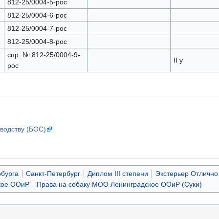
812-25/0004-5-рос
812-25/0004-6-рос
812-25/0004-7-рос
812-25/0004-8-рос
спр. № 812-25/0004-9-
II у
рос
водству (БОС)
рбурга
Санкт-Петербург
Диплом III степени
Экстерьер Отлично
кое ООиР
Права на собаку МОО Ленинградское ООиР (Суки)