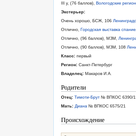
III у, (76 баллов),
Вологодские регион
Экстерьер:
Очень хорошо, БСЖ, 106
Ленинградс
Отлично,
Городская выставка спание
Отлично, (96 баллов), МЗМ,
Ленингра
Отлично, (90 баллов), МЗМ, 108
Лени
Класс:
первый
Регион:
Санкт-Петербург
Владелец:
Макаров И.А.
Родители
Отец:
Тимоти-Брут
№ ВПКОС 6390/1
Мать:
Диана
№ ВПКОС 6575/21
Происхождение