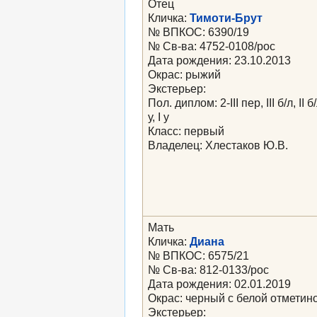
Отец
Кличка:
Тимоти-Брут
№ ВПКОС: 6390/19
№ Св-ва: 4752-0108/рос
Дата рождения: 23.10.2013
Окрас: рыжий
Экстерьер:
Пол. диплом: 2-III пер, III б/л, II б/л
у, I у
Класс: первый
Владелец: Хлестаков Ю.В.
Мать
Кличка:
Диана
№ ВПКОС: 6575/21
№ Св-ва: 812-0133/рос
Дата рождения: 02.01.2019
Окрас: черный с белой отметин
Экстерьер: