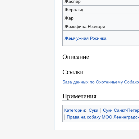
Жаспер
Жеральд
Жар
Жозефина Розмари
Жемчужная Росинка
Описание
Ссылки
База данных по Охотничьему Собако
Примечания
Категории
:
Суки
Суки Санкт-Пете
Права на собаку МОО Ленинградс