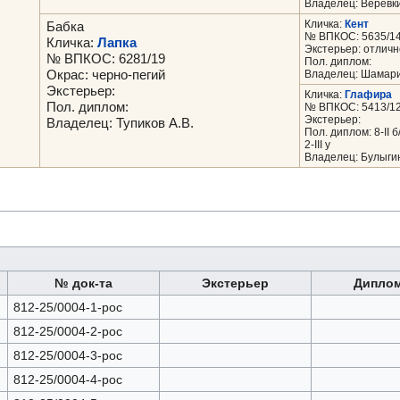
Владелец: Веревки
Кличка:
Кент
Бабка
№ ВПКОС: 5635/1
Кличка:
Лапка
Экстерьер: отличн
№ ВПКОС: 6281/19
Пол. диплом:
Окрас: черно-пегий
Владелец: Шамари
Экстерьер:
Кличка:
Глафира
Пол. диплом:
№ ВПКОС: 5413/1
Экстерьер:
Владелец: Тупиков А.В.
Пол. диплом: 8-II б/л, 
2-III у
Владелец: Булыгин
№ док-та
Экстерьер
Дипло
812-25/0004-1-рос
812-25/0004-2-рос
812-25/0004-3-рос
812-25/0004-4-рос