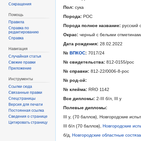
Сокращения
Пол:
сука
Помощь
Порода:
РОС
Правила
Порода полное название:
русский 
Справка по
редактированию
Окрас:
черный с белыми отметинам
Справка
Дата рождения:
28.02.2022
Навигация
№
ВПКОС
:
7017/24
Случайная статья
№ свидетельства:
812-0155/рос
Свежие правки
Приложение
№ справки:
812-22/0006-8-рос
Инструменты
№ род-ой:
Ссылки сюда
№ клейма:
RRO 1142
Связанные правки
Все дипломы:
2-III б/л, III у
Спецстраницы
Версия для печати
Полевые дипломы:
Постоянная ссылка
Сведения о странице
III у, (70 баллов), Новгородские исп
Цитировать страницу
III б/л (70 баллов),
Новгородские исп
б/д,
Новгородские областные состяза