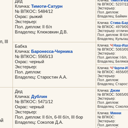
Кличка:
Тимоти-Б
Дед
№ ВПКОС: 5237/1
Кличка:
Тимоти-Сатурн
Экстерьер:
№ ВПКОС: 5484/12
Пол. диплом:
Окрас: рыжий
Владелец: Байкин
Экстерьер:
Кличка:
Стива-Ба
Пол. диплом: II б/л
№ ВПКОС: 4979/0
Экстерьер: отличн
Владелец: Клюковкин Д.В.
Пол. диплом: III б/л
Владелец: Кульгаш
, III
Кличка:
Ч
Наш-Иш
Бабка
№ ВПКОС: 5063/0
Кличка:
Баронесса-Черника
Экстерьер:
№ ВПКОС: 5565/13
Пол. диплом: I б/л, I у
Окрас: черный
Владелец: Беляко
Экстерьер:
Кличка:
Ч
Чарли-И
Пол. диплом:
№ ВПКОС: 4656/0
Экстерьер:
Владелец: Старостин А.А.
Пол. диплом:
Владелец: Старост
Кличка:
Джим
Дед
№ ВПКОС: 5065/0
Кличка:
Дублин
Экстерьер:
№ ВПКОС: 5471/12
Пол. диплом:
Окрас: черный
Владелец: Соколов
Экстерьер:
Кличка:
Минни
Пол. диплом: II б/л, 6-III б/л, III бор
№ ВПКОС:
ой
Экстерьер:
Владелец: Соколов Д.А.
Пол. диплом: