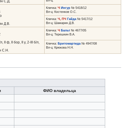
Вл-ц:
н С.Д.
Кличка:
Ч
Ингур
№ 5418/12
4
Вл-ц: Костенков О.С.
о
Кличка:
Ч, ПЧ
Гайда
№ 5417/12
Вл-ц: Шамарин Д.В.
н Д.В.
Кличка:
Ч
Бальт
№ 4677/05
2
Вл-ц: Терешкин В.А.
II ф, II бор, II у, 2-III б/л,
Кличка:
Бритомартида
№ 4947/08
Вл-ц: Крюкова Н.Н.
 С.Н.
м
ФИО владельца