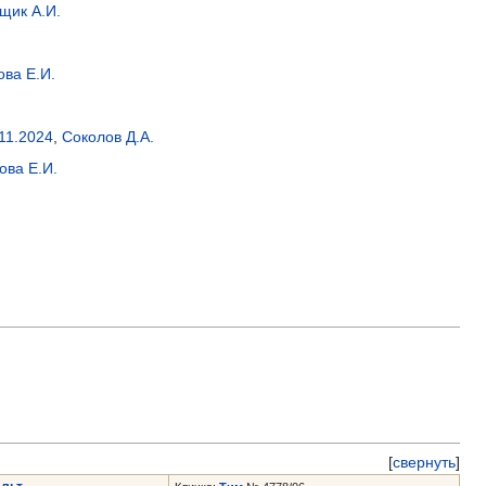
щик А.И.
ова Е.И.
11.2024
,
Соколов Д.А.
ова Е.И.
[
свернуть
]