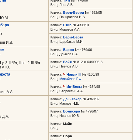
альт
Кличка:
Тим
№ 4778/06
1
Вл-ц: Ляш А.В.
Кличка:
Брэд-Бэрри
№ 4652/05
Вл-ц: Панкратова Н.В.
 Ю.М.
рбара
Кличка:
Стив
№ 4339/01
9
Вл-ц: Морозов А.А.
о
Кличка:
Бари-Берта
Вл-ц: Щербаков М.И.
ов И.В.
им
Кличка:
Барон
№ 4769/06
9
Вл-ц: Демков В.А.
Кличка:
Байя
№ 812-c-04/0005-3
, 3-II б/л, II вп, 2-III б/л
Вл-ц: Неелов А.В.
в А.Ю.
нэста
Кличка:
Ч
Чарли III
№ 4180/99
5
Вл-ц:
Михайлов Г.Ф.
Кличка:
Ч
Ин-Веста
№ 4154/98
Вл-ц: Старостин А.А.
ин А.А.
Кличка:
Даш-Хакер
№ 4369/02
9
Вл-ц: Маслов Н.Б.
Кличка:
Бонисера
№ 4796/07
Вл-ц: Иванов Ю.В.
 Д.А.
Кличка:
Майк
Вл-ц:
Кличка:
Нора