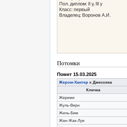
Пол. диплом: II у, III у
Класс: первый
Владелец: Воронов А.И.
Потомки
Помет 15.03.2025
Жером-Хантер
х Джессика
Кличка
Жереми
Жуль-Верн
Жиль-Бим
Жан-Жак-Луи