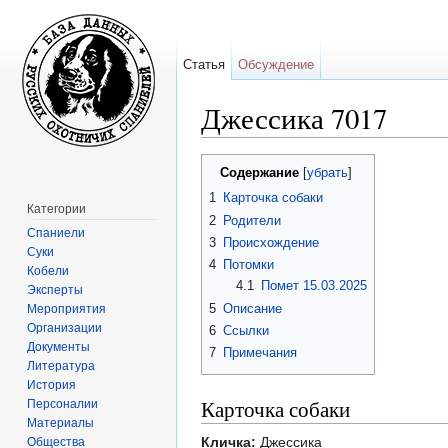
Статья
Обсуждение
Джессика 7017
Перейти к:
навигация
,
поиск
Содержание
[
убрать
]
1
Карточка собаки
Категории
2
Родители
Спаниели
3
Происхождение
Суки
4
Потомки
Кобели
4.1
Помет 15.03.2025
Эксперты
5
Описание
Мероприятия
Организации
6
Ссылки
Документы
7
Примечания
Литература
История
Карточка собаки
Персоналии
Материалы
Кличка:
Джессика
Общества