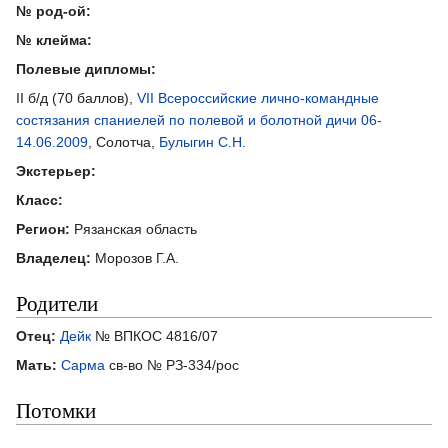
№ род-ой:
№ клейма:
Полевые дипломы:
II б/д (70 баллов),
VII Всероссийские лично-командные
состязания спаниелей по полевой и болотной дичи 06-
14.06.2009
, Солотча,
Булыгин С.Н.
Экстерьер:
Класс:
Регион:
Рязанская область
Владелец:
Морозов Г.А.
Родители
Отец:
Дейк
№ ВПКОС 4816/07
Мать:
Сарма
св-во № РЗ-334/рос
Потомки