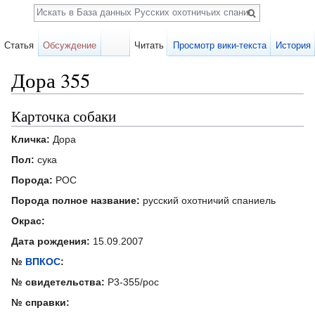
Поиск
Статья
Обсуждение
Читать
Просмотр вики-текста
История
Дора 355
Перейти к:
навигация
,
поиск
Карточка собаки
Кличка:
Дора
Пол:
сука
Порода:
РОС
Порода полное название:
русский охотничий спаниель
Окрас:
Дата рождения:
15.09.2007
№
ВПКОС
:
№ свидетельства:
Р3-355/рос
№ справки: