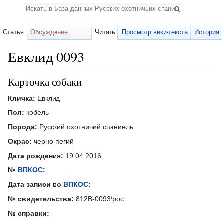
Поиск
Статья
Обсуждение
Читать
Просмотр вики-текста
История
Евклид 0093
Перейти к:
навигация
,
поиск
Карточка собаки
Кличка:
Евклид
Пол:
кобель
Порода:
Русский охотничий спаниель
Окрас:
черно-пегий
Дата рождения:
19.04.2016
№
ВПКОС
:
Дата записи во
ВПКОС
:
№ свидетельства:
812В-0093/рос
№ справки: