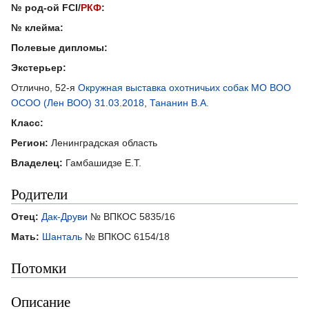
№ род-ой FCI/
РКФ
:
№ клейма:
Полевые дипломы:
Экстерьер:
Отлично, 52-я
Окружная выставка охотничьих собак МО ВОО
ОСОО (Лен ВОО) 31.03.2018
,
Тананин В.А.
Класс:
Регион:
Ленинградская область
Владелец:
Гамбашидзе Е.Т.
Родители
Отец:
Дак-Друви
№ ВПКОС 5835/16
Мать:
Шанталь
№ ВПКОС 6154/18
Потомки
Описание