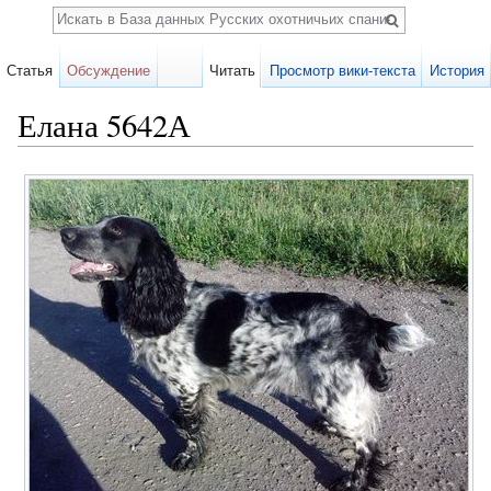
Поиск
Статья
Обсуждение
Читать
Просмотр вики-текста
История
Елана 5642А
Перейти к:
навигация
,
поиск
Карточка
собаки