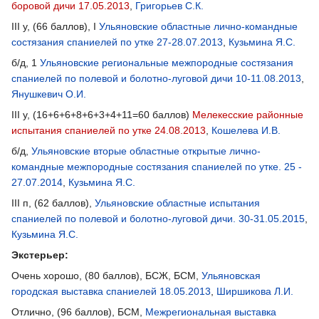
боровой дичи 17.05.2013
,
Григорьев С.К.
III у, (66 баллов), I
Ульяновские областные лично-командные
состязания спаниелей по утке 27-28.07.2013
,
Кузьмина Я.С.
б/д, 1
Ульяновские региональные межпородные состязания
спаниелей по полевой и болотно-луговой дичи 10-11.08.2013
,
Янушкевич О.И.
III у, (16+6+6+8+6+3+4+11=60 баллов)
Мелекесские районные
испытания спаниелей по утке 24.08.2013
,
Кошелева И.В.
б/д,
Ульяновские вторые областные открытые лично-
командные межпородные состязания спаниелей по утке. 25 -
27.07.2014
,
Кузьмина Я.С.
III п, (62 баллов),
Ульяновские областные испытания
спаниелей по полевой и болотно-луговой дичи. 30-31.05.2015
,
Кузьмина Я.С.
Экстерьер:
Очень хорошо, (80 баллов), БСЖ, БСМ,
Ульяновская
городская выставка спаниелей 18.05.2013
,
Ширшикова Л.И.
Отлично, (96 баллов), БСМ,
Межрегиональная выставка