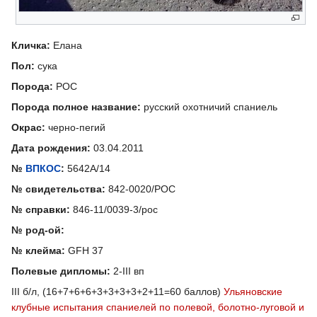
Кличка:
Елана
Пол:
сука
Порода:
РОС
Порода полное название:
русский охотничий спаниель
Окрас:
черно-пегий
Дата рождения:
03.04.2011
№
ВПКОС
:
5642А/14
№ свидетельства:
842-0020/РОС
№ справки:
846-11/0039-3/рос
№ род-ой:
№ клейма:
GFH 37
Полевые дипломы:
2-III вп
III б/л, (16+7+6+6+3+3+3+3+2+11=60 баллов)
Ульяновские
клубные испытания спаниелей по полевой, болотно-луговой и