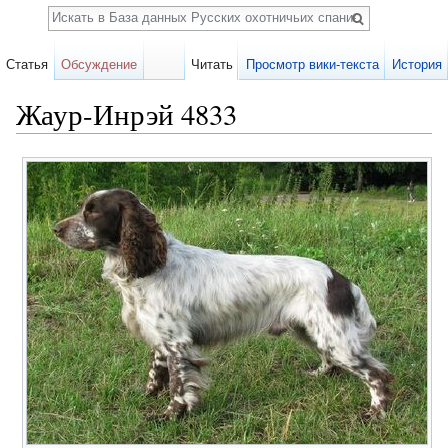
Поиск
Статья
Обсуждение
Читать
Просмотр вики-текста
История
Жаур-Инрэй 4833
Перейти к:
навигация
,
поиск
Карточка
собаки