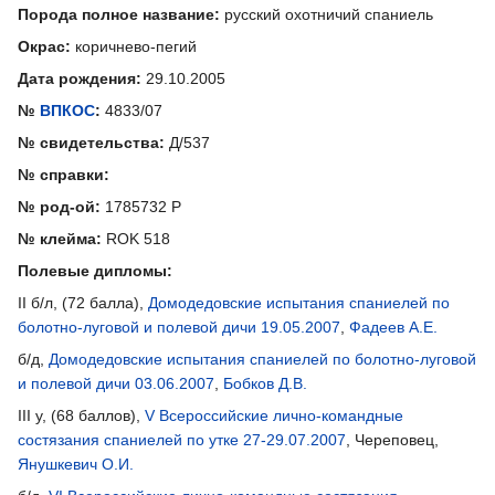
Порода полное название:
русский охотничий спаниель
Окрас:
коричнево-пегий
Дата рождения:
29.10.2005
№
ВПКОС
:
4833/07
№ свидетельства:
Д/537
№ справки:
№ род-ой:
1785732 Р
№ клейма:
ROK 518
Полевые дипломы:
II б/л, (72 балла),
Домодедовские испытания спаниелей по
болотно-луговой и полевой дичи 19.05.2007
,
Фадеев А.Е.
б/д,
Домодедовские испытания спаниелей по болотно-луговой
и полевой дичи 03.06.2007
,
Бобков Д.В.
III у, (68 баллов),
V Всероссийские лично-командные
состязания спаниелей по утке 27-29.07.2007
, Череповец,
Янушкевич О.И.