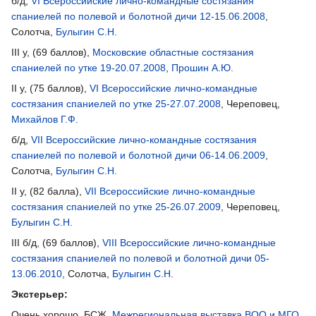
б/д,
VI Всероссийские лично-командные состязания
спаниелей по полевой и болотной дичи 12-15.06.2008
,
Солотча,
Булыгин С.Н.
III у, (69 баллов),
Московские областные состязания
спаниелей по утке 19-20.07.2008
,
Прошин А.Ю.
II у, (75 баллов),
VI Всероссийские лично-командные
состязания спаниелей по утке 25-27.07.2008
, Череповец,
Михайлов Г.Ф.
б/д,
VII Всероссийские лично-командные состязания
спаниелей по полевой и болотной дичи 06-14.06.2009
,
Солотча,
Булыгин С.Н.
II у, (82 балла),
VII Всероссийские лично-командные
состязания спаниелей по утке 25-26.07.2009
, Череповец,
Булыгин С.Н.
III б/д, (69 баллов),
VIII Всероссийские лично-командные
состязания спаниелей по полевой и болотной дичи 05-
13.06.2010
, Солотча,
Булыгин С.Н.
Экстерьер:
Очень хорошо, БСЖ,
Межрегиональная выставка ВОО и МГО