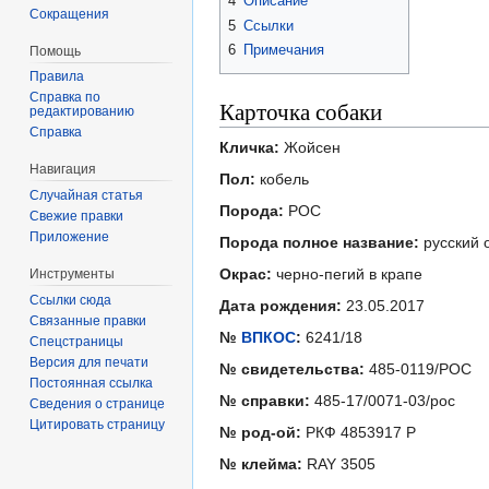
4
Описание
Сокращения
5
Ссылки
6
Примечания
Помощь
Правила
Справка по
Карточка собаки
редактированию
Справка
Кличка:
Жойсен
Навигация
Пол:
кобель
Случайная статья
Порода:
РОС
Свежие правки
Приложение
Порода полное название:
русский 
Окрас:
черно-пегий в крапе
Инструменты
Ссылки сюда
Дата рождения:
23.05.2017
Связанные правки
№
ВПКОС
:
6241/18
Спецстраницы
Версия для печати
№ свидетельства:
485-0119/РОС
Постоянная ссылка
№ справки:
485-17/0071-03/рос
Сведения о странице
Цитировать страницу
№ род-ой:
РКФ 4853917 Р
№ клейма:
RAY 3505