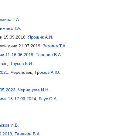
имина Т.А.
имина Т.А.
чи 15.09.2018,
Ярощик А.И.
овой дичи 21.07.2019,
Зимина Т.А.
чи 11-16.06.2019
,
Тананин В.А.
овец,
Трусов В.И.
2021
, Череповец,
Громов А.Ю.
.05.2023
,
Чернецова И.Н.
ичи 13-17.06.2024
,
Леус О.А.
ыжов И.В.
0.2019
,
Тананин В.А.