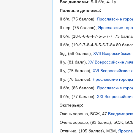
Все дипломы:
5-II б/л, 4-II у
Полевые дипломы:
II б/л, (75 баллов),
Ярославские горо
II пер, (75 баллов),
Ярославские горо
II б/л, (18-8-6-6-4-7-5-5-7-7=73 ба
II б/л, (19-9-7-8-4-8-5-5-7-8= 80 ба
б/д, (58 баллов),
XVII Всероссийские
II у, (81 балл),
XV Всероссийские лич
II у, (75 баллов),
XVI Всероссийские 
II у, (76 баллов),
Ярославские городск
II б/л, (86 баллов),
Ярославские горо
II б/л, (77 баллов),
XXI Всероссийски
Экстерьер:
Очень хорошо, БСЖ, 47
Владимирска
Очень хорошо, (93 балла), БСЖ, БС
Отлично, (105 баллов), МЗМ,
Яросла