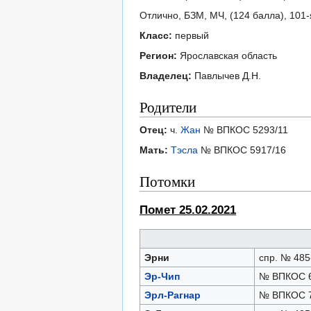
Отлично, БЗМ, МЧ, (124 балла), 101
Класс:
первый
Регион:
Ярославcкая область
Владелец:
Павлычев Д.Н.
Родители
Отец:
ч.
Жан
№ ВПКОС 5293/11
Мать:
Тэсла
№ ВПКОС 5917/16
Потомки
Помет 25.02.2021
Эрни
спр. № 485
Эр-Чип
№ ВПКОС 6
Эрл-Рагнар
№ ВПКОС 7