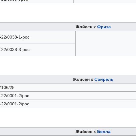
Жойсен х
Фриза
-22/0038-1-рос
-22/0038-3-рос
Жойсен х
Свирель
106/25
-22/0001-2/рос
-22/0001-2/рос
Жойсен х
Белла