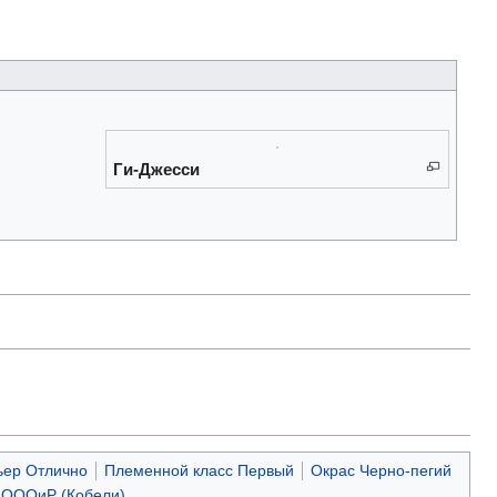
Ги-Джесси
ьер Отлично
Племенной класс Первый
Окрас Черно-пегий
 ОООиР (Кобели)