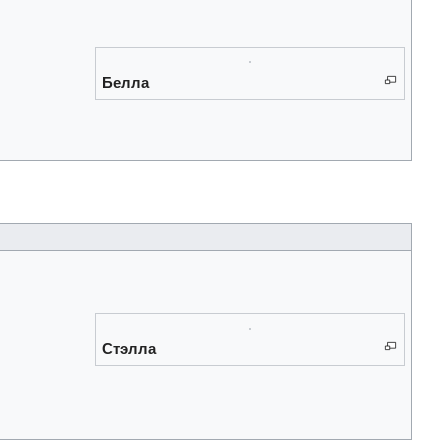
Белла
Стэлла