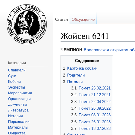
Статья
Обсуждение
Жойсен 6241
Перейти к:
навигация
,
поиск
ЧЕМПИОН
Ярославская открытая об
Содержание
Категории
1
Карточка собаки
Спаниели
2
Родители
Суки
Кобели
3
Потомки
Эксперты
3.1
Помет 25.02.2021
Мероприятия
3.2
Помет 21.12.2021
Организации
3.3
Помет 22.04.2022
Документы
3.4
Помет 26.09.2022
Литература
3.5
Помет 08.01.2023
История
Персоналии
3.6
Помет 26.01.2023
Материалы
3.7
Помет 18.07.2023
Общества