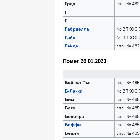
Град
спр. № 482
Г
Г
Габриелла
№ ВПКОС 7
Гайя
№ ВПКОС 7
Гайда
спр. № 482
Помет 26.01.2023
Байкал-Пыж
спр. № 485
Б-Лакки
№ ВПКОС 7
Бим
спр. № 485
Бакс
спр. № 485
Белояра
спр. № 485
Баффи
спр. № 485
Бейли
спр. № 485