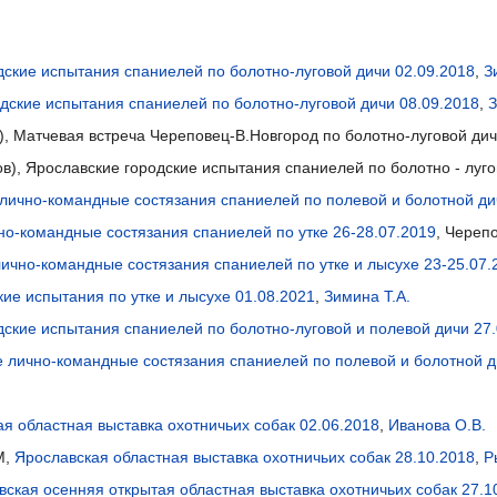
дские испытания спаниелей по болотно-луговой дичи 02.09.2018
,
З
дские испытания спаниелей по болотно-луговой дичи 08.09.2018
,
З
лла), Матчевая встреча Череповец-В.Новгород по болотно-луговой ди
ллов), Ярославские городские испытания спаниелей по болотно - луг
 лично-командные состязания спаниелей по полевой и болотной ди
но-командные состязания спаниелей по утке 26-28.07.2019
, Череп
лично-командные состязания спаниелей по утке и лысухе 23-25.07.
ие испытания по утке и лысухе 01.08.2021
,
Зимина Т.А.
дские испытания спаниелей по болотно-луговой и полевой дичи 27
е лично-командные состязания спаниелей по полевой и болотной д
я областная выставка охотничьих собак 02.06.2018
,
Иванова О.В.
М,
Ярославская областная выставка охотничьих собак 28.10.2018
,
Р
вская осенняя открытая областная выставка охотничьих собак 27.1