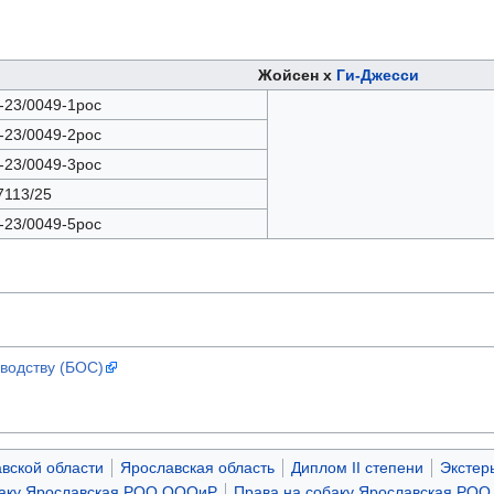
Жойсен х
Ги-Джесси
-23/0049-1рос
-23/0049-2рос
-23/0049-3рос
113/25
-23/0049-5рос
водству (БОС)
вской области
Ярославская область
Диплом II степени
Экстер
баку Ярославская РОО ОООиР
Права на собаку Ярославская РОО