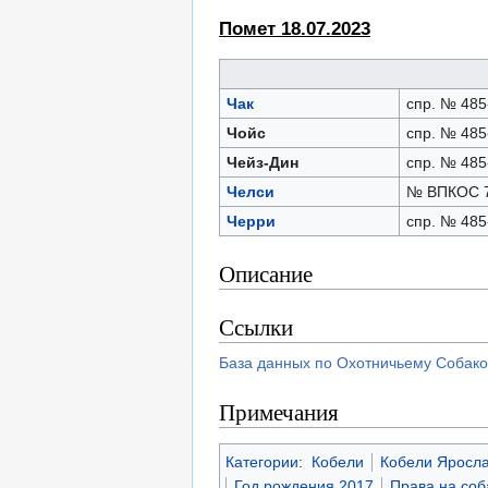
Помет 18.07.2023
Чак
спр. № 485
Чойс
спр. № 485
Чейз-Дин
спр. № 485
Челси
№ ВПКОС 7
Черри
спр. № 485
Описание
Ссылки
База данных по Охотничьему Собако
Примечания
Категории
:
Кобели
Кобели Яросла
Год рождения 2017
Права на со