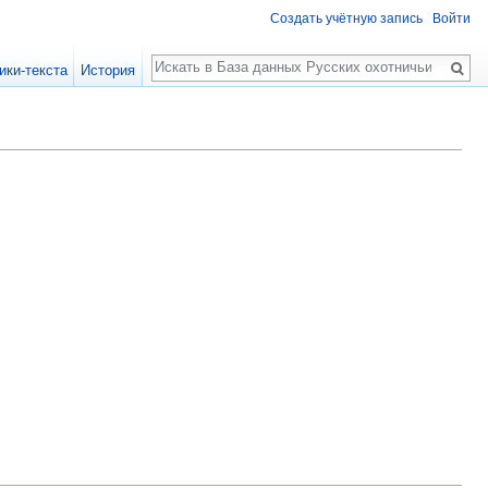
Создать учётную запись
Войти
Поиск
ики-текста
История