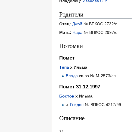
Владелец:
Иванова О.В.
Родители
Отец:
Джой
№ ВПКОС 2732/с
Мать:
Нара
№ ВПКОС 2997/с
Потомки
Помет
Тяпа
х Ильма
Влада
св-во № М-2573/сп
Помет 31.12.1997
Бостон
х Ильма
ч.
Гвидон
№ ВПКОС 4217/99
Описание