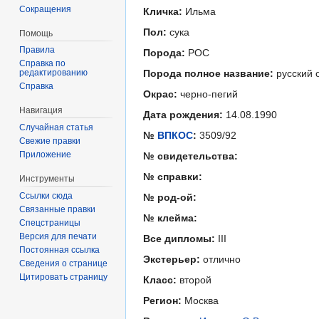
Сокращения
Кличка:
Ильма
Пол:
сука
Помощь
Правила
Порода:
РОС
Справка по
редактированию
Порода полное название:
русский 
Справка
Окрас:
черно-пегий
Навигация
Дата рождения:
14.08.1990
Случайная статья
№
ВПКОС
:
3509/92
Свежие правки
Приложение
№ свидетельства:
№ справки:
Инструменты
Ссылки сюда
№ род-ой:
Связанные правки
№ клейма:
Спецстраницы
Версия для печати
Все дипломы:
III
Постоянная ссылка
Экстерьер:
отлично
Сведения о странице
Цитировать страницу
Класс:
второй
Регион:
Москва