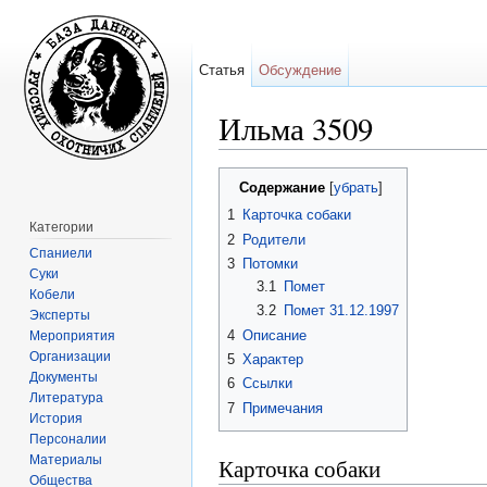
Статья
Обсуждение
Ильма 3509
Перейти к:
навигация
,
поиск
Содержание
[
убрать
]
1
Карточка собаки
Категории
2
Родители
Спаниели
3
Потомки
Суки
3.1
Помет
Кобели
3.2
Помет 31.12.1997
Эксперты
4
Описание
Мероприятия
Организации
5
Характер
Документы
6
Ссылки
Литература
7
Примечания
История
Персоналии
Материалы
Карточка собаки
Общества