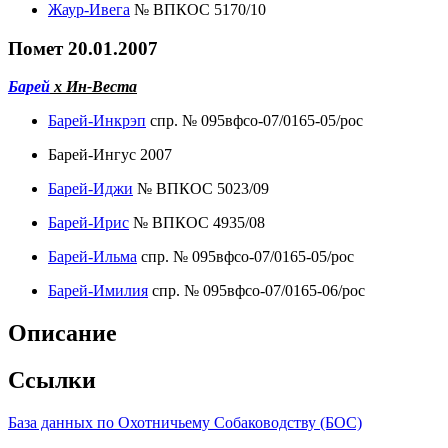
Жаур-Ивега
№ ВПКОС 5170/10
Помет 20.01.2007
Барей
х Ин-Веста
Барей-Инкрэп
спр. № 095вфсо-07/0165-05/рос
Барей-Ингус 2007
Барей-Иджи
№ ВПКОС 5023/09
Барей-Ирис
№ ВПКОС 4935/08
Барей-Ильма
спр. № 095вфсо-07/0165-05/рос
Барей-Имилия
спр. № 095вфсо-07/0165-06/рос
Описание
Ссылки
База данных по Охотничьему Собаководству (БОС)