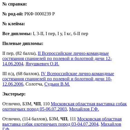
№ справки:
№ род-ой:
РКФ 0000239 Р
№ клейма:
Все дипломы:
I, 3-II, I пер, I у, I кс, 6-II пер
Полевые дипломы:
II пер, (82 балла),
II Всероссийские лично-командные
состязания спаниелей по полевой и болотной дичи 12-
14.06.2004
,
Янушкевич О.И.
III п/д, (68 баллов),
IV Всероссийские лично-командные
состязания спаниелей по полевой и болотной дичи 10-
12.06.2006
, Солотча,
Судьин В.М.
Экстерьер:
Отлично, БЗМ,
ЧП
, 110
Московская областная выставка собак
охотничьих пород 05-06.07.2003
,
Михайлов Г.Ф.
Отлично, (114 баллов), БЗМ,
ЧП
, 111
Московская областная
выставка собак охотничьих пород 03-04.07.2004
,
Михайлов
Г.Ф.