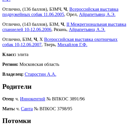
Отлично, (136 баллов), БЗМЧ,
Ч
,
Всероссийская выставка
подружейных собак 11.06.2005
, Орел,
Айрапетьянц А.Э.
Отлично, (143 баллов), БЗМ,
Ч
,
II Межрегиональная выставка
спаниелей 10-12.06.2006
, Рязань,
Айрапетьянц А.Э.
Отлично, БЗМ,
Ч
, X
Всероссийская выставка охотничьих
собак 10-12.06.2007
, Тверь,
Михайлов Г.Ф.
Класс:
элита
Регион:
Московская область
Владелец:
Старостин А.А.
Родители
Отец:
ч.
Иннокентий
№ ВПКОС 3891/96
Мать:
ч.
Санта
№ ВПКОС 3798/95
Потомки