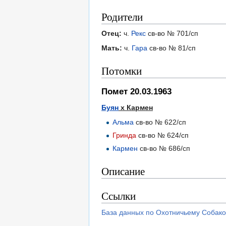
Родители
Отец:
ч.
Рекс
св-во № 701/сп
Мать:
ч.
Гара
св-во № 81/сп
Потомки
Помет 20.03.1963
Буян
х Кармен
Альма
св-во № 622/сп
Гринда
св-во № 624/сп
Кармен
св-во № 686/сп
Описание
Ссылки
База данных по Охотничьему Собако