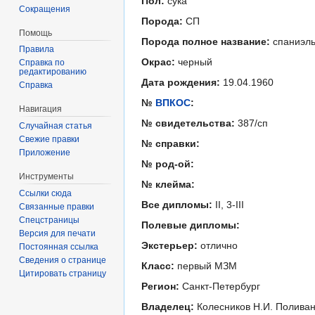
Пол:
сука
Сокращения
Порода:
СП
Помощь
Порода полное название:
спаниэл
Правила
Окрас:
черный
Справка по
редактированию
Дата рождения:
19.04.1960
Справка
№
ВПКОС
:
Навигация
№ свидетельства:
387/сп
Случайная статья
Свежие правки
№ справки:
Приложение
№ род-ой:
Инструменты
№ клейма:
Ссылки сюда
Все дипломы:
II, 3-III
Связанные правки
Спецстраницы
Полевые дипломы:
Версия для печати
Экстерьер:
отлично
Постоянная ссылка
Сведения о странице
Класс:
первый МЗМ
Цитировать страницу
Регион:
Санкт-Петербург
Владелец:
Колесников Н.И. Полива