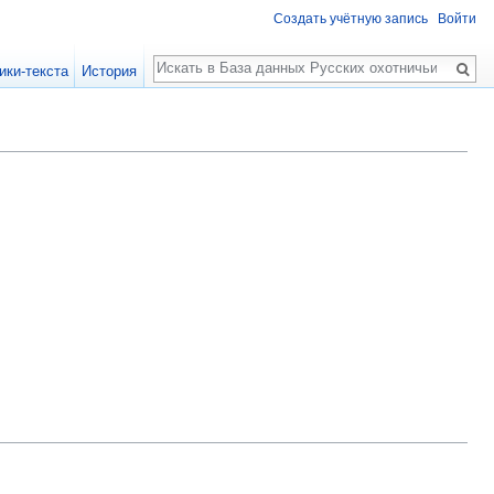
Создать учётную запись
Войти
Поиск
ики-текста
История