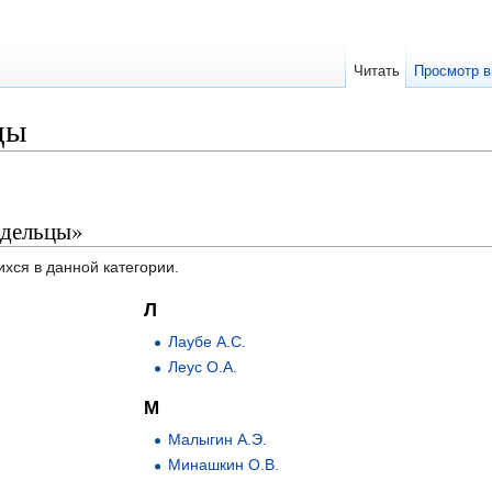
Читать
Просмотр в
цы
адельцы»
ихся в данной категории.
Л
Лаубе А.С.
Леус О.А.
М
Малыгин А.Э.
Минашкин О.В.