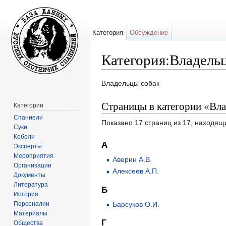
Категория
Обсуждение
Категория:Владель
Перейти к:
навигация
,
поиск
Владельцы собак
Страницы в категории «Вл
Категории
Спаниели
Показано 17 страниц из 17, находящ
Суки
Кобели
А
Эксперты
Мероприятия
Аверин А.В.
Организации
Алексеев А.П.
Документы
Литература
Б
История
Персоналии
Барсуков О.И.
Материалы
Г
Общества