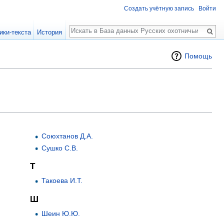
Создать учётную запись
Войти
Поиск
ики-текста
История
Помощь
Союхтанов Д.А.
Сушко С.В.
Т
Такоева И.Т.
Ш
Шеин Ю.Ю.