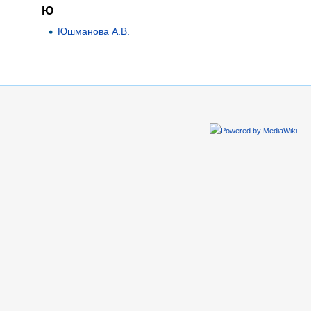
Ю
Юшманова А.В.