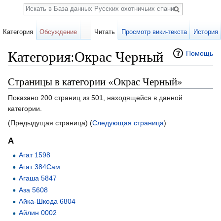
Поиск
Категория
Обсуждение
Читать
Просмотр вики-текста
История
Категория:Окрас Черный
Помощь
Перейти к:
навигация
,
поиск
Страницы в категории «Окрас Черный»
Показано 200 страниц из 501, находящейся в данной
категории.
(Предыдущая страница) (
Следующая страница
)
А
Агат 1598
Агат 384Сам
Агаша 5847
Аза 5608
Айка-Шкода 6804
Айлин 0002