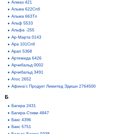
Алмаз 421
Альма 622Спб
Альма 663Тл
Альф 5533
Альфа -255
Ар-Марта 0143
Ара 101Спб
Арап 5368
Артемида 6426
Арчибальд 0002
Арчибальд 3491
Атос 2652
Афина'с Продукт Лимитед Эдишн 2764500
Б
Багира 2431
Багира-Стиви 4847
Бакс 4396
Бакс 5751
Бальта-Басма 0338