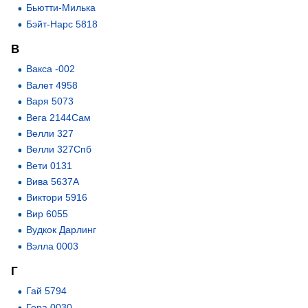
Бьютти-Милька
Бэйт-Нарс 5818
В
Вакса -002
Валет 4958
Варя 5073
Вега 2144Сам
Велли 327
Велли 327Спб
Вети 0131
Вива 5637А
Виктори 5916
Вир 6055
Вудкок Дарлинг
Вэлла 0003
Г
Гай 5794
Гера 0030