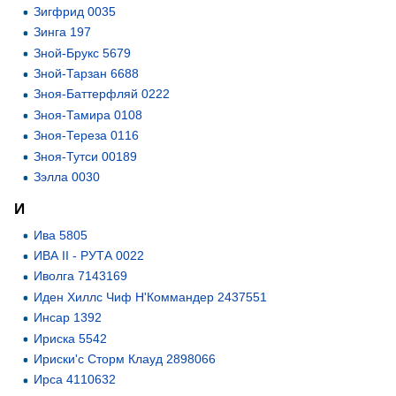
Зигфрид 0035
Зинга 197
Зной-Брукс 5679
Зной-Тарзан 6688
Зноя-Баттерфляй 0222
Зноя-Тамира 0108
Зноя-Тереза 0116
Зноя-Тутси 00189
Зэлла 0030
И
Ива 5805
ИВА II - РУТА 0022
Иволга 7143169
Иден Хиллс Чиф Н'Коммандер 2437551
Инсар 1392
Ириска 5542
Ириски'с Сторм Клауд 2898066
Ирса 4110632