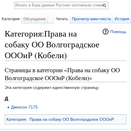
Поиск
Категория
Обсуждение
Читать
Просмотр вики-текста
История
Категория:Права на
Помощь
собаку ОО Волгоградское
ОООиР (Кобели)
Перейти к:
навигация
,
поиск
Страницы в категории «Права на собаку ОО
Волгоградское ОООиР (Кобели)»
Эта категория содержит единственную страницу.
Д
Джексон 7175
Категория
:
Права на собаку ОО Волгоградское ОООиР