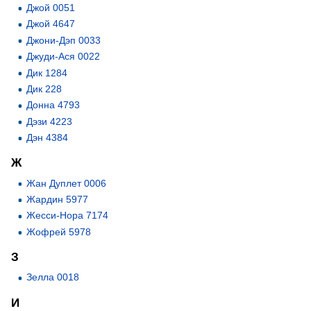
Джой 0051
Джой 4647
Джони-Дэп 0033
Джуди-Ася 0022
Дик 1284
Дик 228
Донна 4793
Дэзи 4223
Дэн 4384
Ж
Жан Дуплет 0006
Жардин 5977
Жесси-Нора 7174
Жофрей 5978
З
Зелла 0018
И