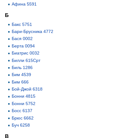
Афина 5591
Б
Бакс 5751
Бари-Брусника 4772
Бася 0002
Берта 0094
Биатрис 0032
Билли 615Срт
Биль 1286
Бим 4539
Бим 666
Бой-Джой 6318
Бонни 4815
Бонни 5752
Босс 6137
Брюс 6662
Буч 6258
В