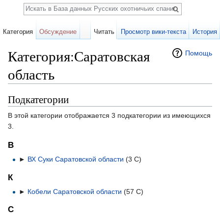
Поиск
Категория
Обсуждение
Читать
Просмотр вики-текста
История
Категория:Саратовская
Помощь
область
Перейти к:
навигация
,
поиск
Подкатегории
В этой категории отображается 3 подкатегории из имеющихся
3.
В
►
ВХ Суки Саратовской области
‎
(3 С)
К
►
Кобели Саратовской области
‎
(57 С)
С