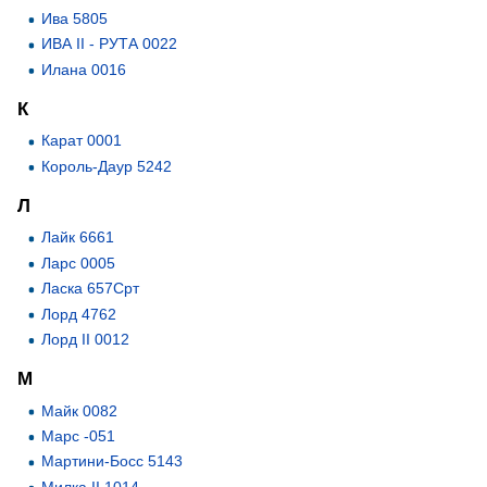
Ива 5805
ИВА II - РУТА 0022
Илана 0016
К
Карат 0001
Король-Даур 5242
Л
Лайк 6661
Ларс 0005
Ласка 657Срт
Лорд 4762
Лорд II 0012
М
Майк 0082
Марс -051
Мартини-Босс 5143
Милка II 1014