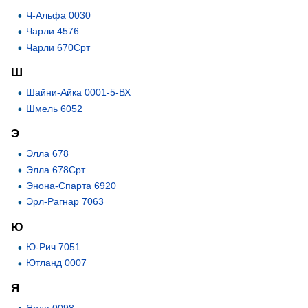
Ч-Альфа 0030
Чарли 4576
Чарли 670Срт
Ш
Шайни-Айка 0001-5-ВХ
Шмель 6052
Э
Элла 678
Элла 678Срт
Энона-Спарта 6920
Эрл-Рагнар 7063
Ю
Ю-Рич 7051
Ютланд 0007
Я
Ярда 0098