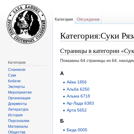
Категория
Обсуждение
Категория:Суки Ряз
Перейти к:
навигация
,
поиск
Страницы в категории «Сук
Показаны 64 страницы из 64, находя
Категории
Спаниели
А
Суки
Кобели
Айка 1856
Эксперты
Альба 6250
Мероприятия
Альма 6718
Организации
Ар-Лада 6383
Документы
Литература
Арта 5652
История
Б
Персоналии
Материалы
Беда 0005
Общества