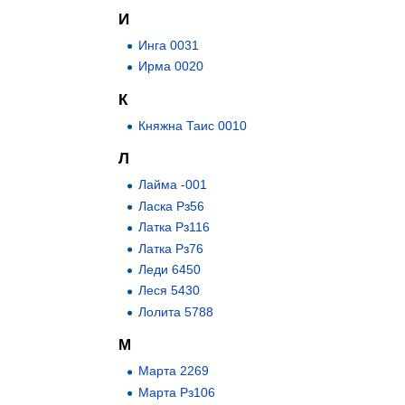
И
Инга 0031
Ирма 0020
К
Княжна Таис 0010
Л
Лайма -001
Ласка Рз56
Латка Рз116
Латка Рз76
Леди 6450
Леся 5430
Лолита 5788
М
Марта 2269
Марта Рз106