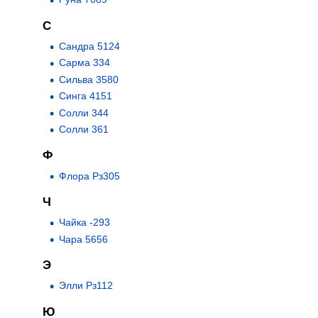
С
Сандра 5124
Сарма 334
Сильва 3580
Синга 4151
Солли 344
Солли 361
Ф
Флора Рз305
Ч
Чайка -293
Чара 5656
Э
Элли Рз112
Ю