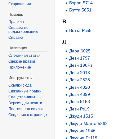
Бэрри 5714
Сокращения
Бэтти 5651
Помощь
В
Правила
Справка по
Ветта Рз55
редактированию
Справка
Д
Навигация
Дара 6025
Случайная статья
Дези 1797
Свежие правки
Дези 196Рз
Приложение
Дези 2013
Инструменты
Дези 2828
Ссылки сюда
Дези 4020
Связанные правки
Дези 4899
Спецстраницы
Дези 5153
Версия для печати
Дези Рз19
Постоянная ссылка
Сведения о странице
Джуди 1515
Джуди-Марта 5362
Джулия 1946
Джулия Рз119