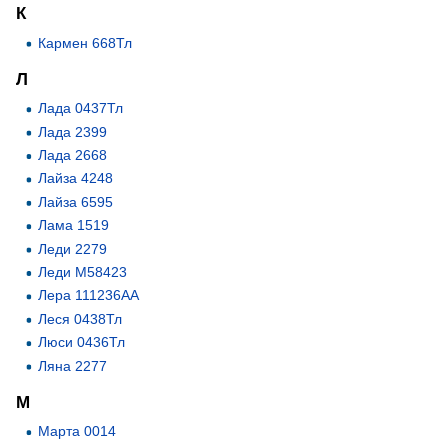
К
Кармен 668Тл
Л
Лада 0437Тл
Лада 2399
Лада 2668
Лайза 4248
Лайза 6595
Лама 1519
Леди 2279
Леди М58423
Лера 111236АА
Леся 0438Тл
Люси 0436Тл
Ляна 2277
М
Марта 0014