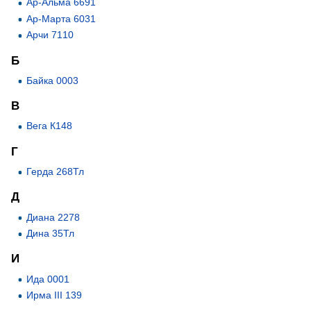
Ар-Альма 6691
Ар-Марта 6031
Арчи 7110
Б
Байка 0003
В
Вега К148
Г
Герда 268Тл
Д
Диана 2278
Дина 35Тл
И
Ида 0001
Ирма III 139