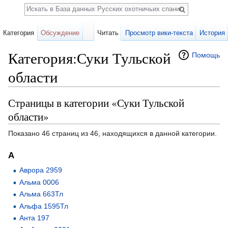
Поиск
Категория
Обсуждение
Читать
Просмотр вики-текста
История
Категория:Суки Тульской
Помощь
области
Перейти к:
навигация
,
поиск
Страницы в категории «Суки Тульской
области»
Показано 46 страниц из 46, находящихся в данной категории.
А
Аврора 2959
Альма 0006
Альма 663Тл
Альфа 1595Тл
Анта 197