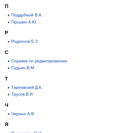
П
Поддубный В.А.
Прошин А.Ю.
Р
Родионов Е.З.
С
Справка по редактированию
Судьин В.М.
Т
Тарновский Д.К.
Трусов В.И.
Ч
Черных А.В.
Я