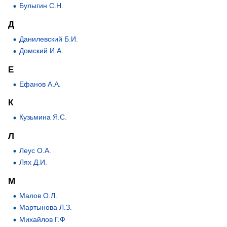
Булыгин С.Н.
Д
Данилевский Б.И.
Домский И.А.
Е
Ефанов А.А.
К
Кузьмина Я.С.
Л
Леус О.А.
Лях Д.И.
М
Малов О.Л.
Мартынова Л.З.
Михайлов Г.Ф