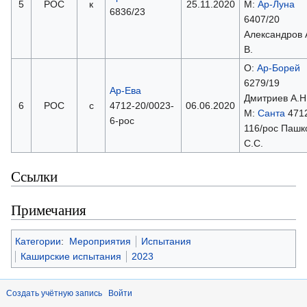
5
РОС
к
25.11.2020
М:
Ар-Луна
6836/23
6407/20
Александров 
В.
О:
Ар-Борей
6279/19
Ар-Ева
Дмитриев А.Н
6
РОС
с
4712-20/0023-
06.06.2020
М:
Санта
471
6-рос
116/рос Пашк
С.С.
Ссылки
Примечания
Категории
:
Мероприятия
Испытания
Каширские испытания
2023
Создать учётную запись
Войти