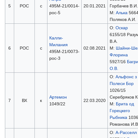
5
РОС
с
495М-21/0014-
20.01.2021
Горбачев В.И.
рос-5
М:
Алька
5664
Поляков А.И.
О:
Оскар
6155/18 Разу
Калли-
В.А.
Милания
6
РОС
с
02.08.2021
М:
Шайни-Ше
495М-21/0073-
Флорина
рос-3
5927/16
Багр
О.В.
О:
Альфонс з
Полеси Бор
1026/15
Артемон
Серебряков К
7
ВХ
к
22.03.2020
1049/22
М:
Брита од
Горецкего
Рыбника
1036
Романова И.В
О:
А-Расселл