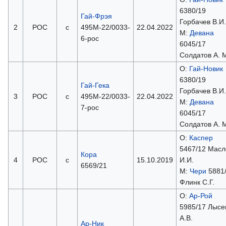
6380/19
Гай-Фрэя
Горбачев В.И.
2
РОС
с
495М-22/0033-
22.04.2022
М:
Девана
6-рос
6045/17
Солдатов А. 
О:
Гай-Новик
6380/19
Гай-Гека
Горбачев В.И.
3
РОС
с
495М-22/0033-
22.04.2022
М:
Девана
7-рос
6045/17
Солдатов А. 
О:
Каспер
5467/12 Масл
Кора
4
РОС
с
15.10.2019
И.И.
6569/21
М:
Чери
5881
Флинк С.Г.
О:
Ар-Рой
5985/17 Лысе
А.В.
Ар-Ник