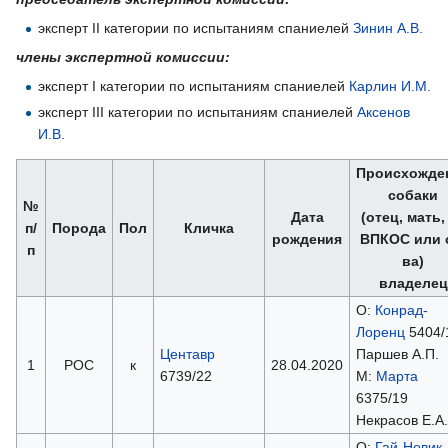
эксперт II категории по испытаниям спаниелей
Зинин А.В.
члены экспертной комиссии:
эксперт I категории по испытаниям спаниелей
Карлин И.М.
эксперт III категории по испытаниям спаниелей
Аксенов
И.В.
Происхожде
собаки
№
Дата
(отец, мать
п/
Порода
Пол
Кличка
рождения
ВПКОС или 
п
ва)
владелец
О:
Конрад-
Лоренц
5404/
Центавр
Паршев А.П.
1
РОС
к
28.04.2020
6739/22
М:
Марта
6375/19
Некрасов Е.А.
О:
Гай-Новик