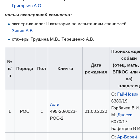
Григорьев А.О.
члены экспертной комиссии:
эксперт-кинолог II категории по испытаниям спаниелей
Зинин А.В.
стажеры Трушина М.В., Терещенко А.В.
Происхожде
собаки
№
Дата
(отец, мать
п/
Порода
Пол
Кличка
рождения
ВПКОС или 
п
ва)
владелец
О:
Гай-Новик
6380/19
Асти
Горбачев В.И.
1
РОС
с
495-20/0023-
01.03.2020
М:
Джесси
РОС-2
6070/17
Бафетров В.И
О:
Ар-Борей