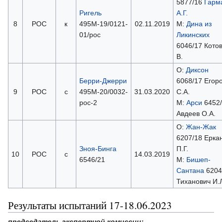
5877/16
Гарм
Ригель
А.Г.
8
РОС
к
495М-19/0121-
02.11.2019
М:
Дина из
01/рос
Ликинских
6046/17 Котов
В.
О:
Диксон
Берри-Джерри
6068/17 Егор
9
РОС
с
495М-20/0032-
31.03.2020
С.А.
рос-2
М:
Арси
6452/
Авдеев О.А.
О:
Жан-Жак
6207/18 Ерка
Зноя-Бинга
П.Г.
10
РОС
с
14.03.2019
6546/21
М:
Бишеп-
Сантана
6204
Тиханович И.
Результаты испытаний 17-18.06.2023
председатель экспертной комиссии: