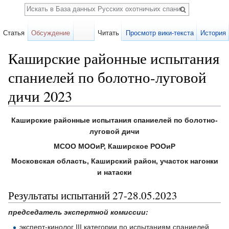
Поиск
Статья
Обсуждение
Читать
Просмотр вики-текста
История
Каширские районные испытания
спаниелей по болотно-луговой
дичи 2023
Перейти к:
навигация
,
поиск
Каширские районные испытания спаниелей по болотно-
луговой дичи
МСОО МООиР, Каширское РООиР
Московская область, Каширский район, участок нагонки
и натаски
Результаты испытаний 27-28.05.2023
председатель экспертной комиссии:
эксперт-кинолог III категории по испытаниям спаниелей