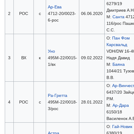
6279/19
Ар-Ева
Дмитриев А.Н
2
РОС
с
4712-20/0023-
06.06.2020
М:
Санта
471
6-рос
116/рос Пашк
С.С.
О:
Пан Фом
Карсвальд
Уно
VDH/DW 16-4
3
ВХ
к
495М-22/0015-
09.02.2022
Надя Давид
1/вх
М:
Баяна
1044/21 Тузов
В.В.
О:
Ар-Винчес
6437/20 Зайц
Ра-Гретта
Р.М.
4
РОС
с
495М-22/0018-
28.01.2022
М:
Ар-Дара
3/рос
6150/18
Василенок А.
О:
Гай-Новик
Астра
6380/19