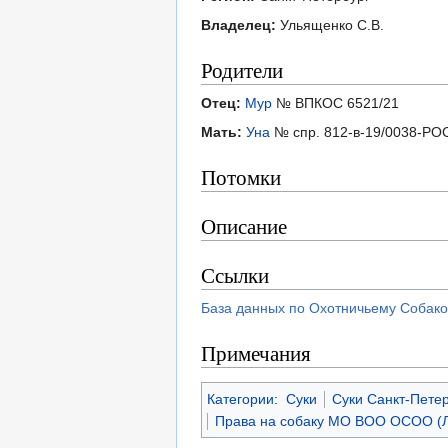
Владелец:
Ульященко С.В.
Родители
Отец:
Мур
№ ВПКОС 6521/21
Мать:
Уна
№ спр. 812-в-19/0038-РО
Потомки
Описание
Ссылки
База данных по Охотничьему Собако
Примечания
Категории
:
Суки
Суки Санкт-Пете
Права на собаку МО ВОО ОСОО (Л