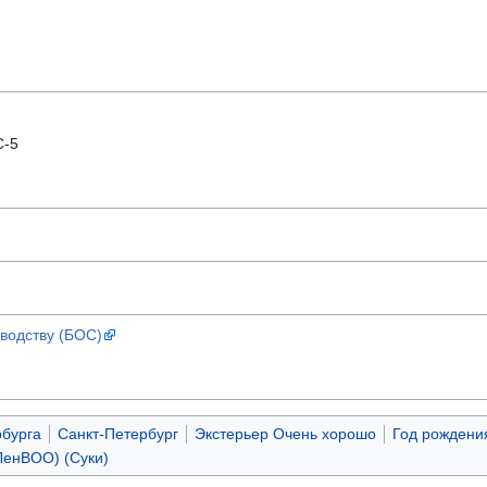
С-5
водству (БОС)
рбурга
Санкт-Петербург
Экстерьер Очень хорошо
Год рождени
енВОО) (Суки)