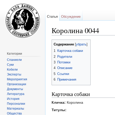
Статья
Обсуждение
Королина 0044
Перейти к:
навигация
,
поиск
Содержание
[
убрать
]
1
Карточка собаки
Категории
2
Родители
Спаниели
3
Потомки
Суки
4
Описание
Кобели
5
Ссылки
Эксперты
Мероприятия
6
Примечания
Организации
Документы
Карточка собаки
Литература
История
Кличка:
Королина
Персоналии
Материалы
Титулы:
Общества