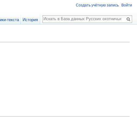
Создать учётную запись
Войти
Поиск
ики-текста
История