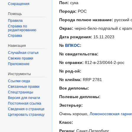
Пол:
сука
Сокращения
Порода:
РОС
Помощь
Порода полное название:
русский 
Правила
Справка по
Окрас:
черно-бело-подпалый с крап
редактированию
Справка
Дата рождения:
15.11.2023
№
ВПКОС
:
Навигация
Случайная статья
№ свидетельства:
Свежие правки
№ справки:
812-в-23/0044-2-рос
Приложение
№ род-ой:
Инструменты
№ клейма:
RRP 2781
Ссылки сюда
Связанные правки
Все дипломы:
Спецстраницы
Полевые дипломы:
Версия для печати
Постоянная ссылка
Экстерьер:
Сведения о странице
Очень хорошо,
Ломоносовская гарни
Цитировать страницу
Класс:
Регион:
Санкт-Петербург