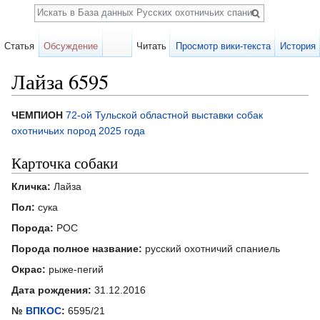
Поиск
Статья
Обсуждение
Читать
Просмотр вики-текста
История
Лайза 6595
Перейти к:
навигация
,
поиск
ЧЕМПИОН
72-ой Тульской областной выставки собак
охотничьих пород 2025 года
Карточка собаки
Кличка:
Лайза
Пол:
сука
Порода:
РОС
Порода полное название:
русский охотничий спаниель
Окрас:
рыже-пегий
Дата рождения:
31.12.2016
№
ВПКОС
:
6595/21