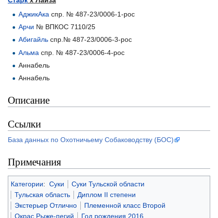
Старк
х Лайза
АджикАка
спр. № 487-23/0006-1-рос
Арчи
№ ВПКОС 7110/25
Абигайль
спр.№ 487-23/0006-3-рос
Альма
спр. № 487-23/0006-4-рос
Аннабель
Аннабель
Описание
Ссылки
База данных по Охотничьему Собаководству (БОС)
Примечания
Категории
:
Суки
Суки Тульской области
Тульская область
Диплом II степени
Экстерьер Отлично
Племенной класс Второй
Окрас Рыже-пегий
Год рождения 2016