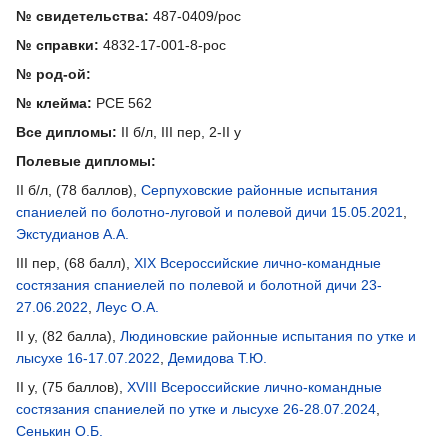
№ свидетельства:
487-0409/рос
№ справки:
4832-17-001-8-рос
№ род-ой:
№ клейма:
PCE 562
Все дипломы:
II б/л, III пер, 2-II у
Полевые дипломы:
II б/л, (78 баллов),
Серпуховские районные испытания
спаниелей по болотно-луговой и полевой дичи 15.05.2021
,
Экстудианов А.А.
III пер, (68 балл),
XIX Всероссийские лично-командные
состязания спаниелей по полевой и болотной дичи 23-
27.06.2022
,
Леус О.А.
II у, (82 балла),
Людиновские районные испытания по утке и
лысухе 16-17.07.2022
,
Демидова Т.Ю.
II у, (75 баллов),
XVIII Всероссийские лично-командные
состязания спаниелей по утке и лысухе 26-28.07.2024
,
Сенькин О.Б.