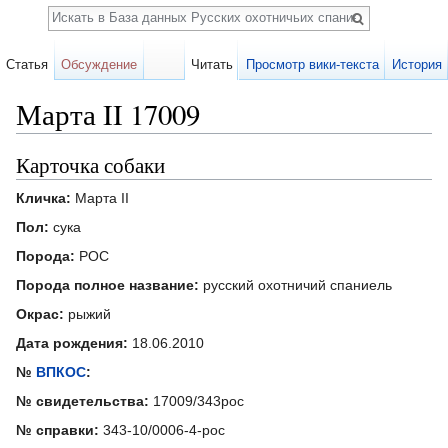
Поиск
Статья
Обсуждение
Читать
Просмотр вики-текста
История
Марта II 17009
Перейти к:
навигация
,
поиск
Карточка собаки
Кличка:
Марта II
Пол:
сука
Порода:
РОС
Порода полное название:
русский охотничий спаниель
Окрас:
рыжий
Дата рождения:
18.06.2010
№
ВПКОС
:
№ свидетельства:
17009/343рос
№ справки:
343-10/0006-4-рос