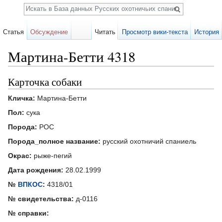
Поиск
Статья
Обсуждение
Читать
Просмотр вики-текста
История
Мартина-Бетти 4318
Перейти к:
навигация
,
поиск
Карточка собаки
Кличка:
Мартина-Бетти
Пол:
сука
Порода:
РОС
Порода_полное название:
русский охотничий спаниель
Окрас:
рыже-пегий
Дата рождения:
28.02.1999
№
ВПКОС
:
4318/01
№ свидетельства:
д-0116
№ справки: