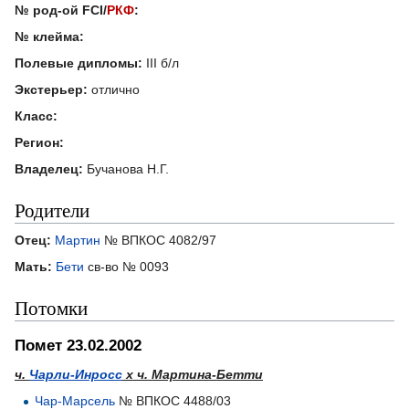
№ род-ой FCI/
РКФ
:
№ клейма:
Полевые дипломы:
III б/л
Экстерьер:
отлично
Класс:
Регион:
Владелец:
Бучанова Н.Г.
Родители
Отец:
Мартин
№ ВПКОС 4082/97
Мать:
Бети
св-во № 0093
Потомки
Помет 23.02.2002
ч.
Чарли-Инросс
х ч. Мартина-Бетти
Чар-Марсель
№ ВПКОС 4488/03