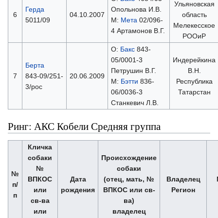
Ульяновская
Герда
Опольнова И.В.
6
04.10.2007
область
5011/09
М:
Мета
02/096-
Мелекесское
4 Артамонов В.Г.
РООиР
О:
Бакс
843-
05/0001-3
Индерейкина
Берта
Петрушин В.Г.
В.Н.
7
843-09/251-
20.06.2009
М:
Бэтти
836-
Республика
3/рос
06/0036-3
Татарстан
Станкевич Л.В.
Ринг: АКС Кобели Средняя группа
Кличка
собаки
Происхождение
№
собаки
№
ВПКОС
Дата
(отец, мать, №
Владелец
п/
или
рождения
ВПКОС или св-
Регион
п
св-ва
ва)
или
владелец