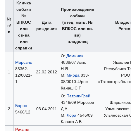
Кличка
собаки
Происхождение
№
собаки
№
ВПКОС
Дата
(отец, мать, №
Владел
п/
или
рождения
ВПКОС или св-
Регио
п
св-ва
ва)
или
владелец
справки
О:
Доминик
Марсэль
4838/07 Азис
Яковлев 
83362-
Н.Я.
Республика Т
1
22.02.2012
12/0021-
М:
Мирда
833-
РОО
1
08/0010-4/рос
«Татохотрыболо
Канаш С.Г.
О:
Патрик-Грей
4346/09 Морозов
Ширшикова
Барон
2
03.04.2011
Д.А.
Ульяновская 
5466/12
М:
Лора
4546/09
Ульяновская
Клочко А.В.
Ричард