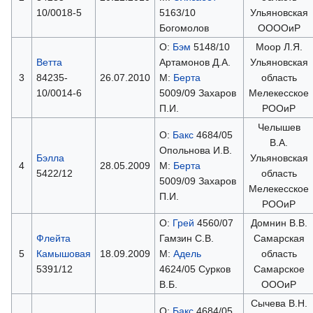
10/0018-5
5163/10
Ульяновская
Богомолов
ООООиР
О:
Бэм
5148/10
Моор Л.Я.
Ветта
Артамонов Д.А.
Ульяновская
3
84235-
26.07.2010
М:
Берта
область
10/0014-6
5009/09 Захаров
Мелекесское
П.И.
РООиР
Челышев
О:
Бакс
4684/05
В.А.
Опольнова И.В.
Бэлла
Ульяновская
4
28.05.2009
М:
Берта
5422/12
область
5009/09 Захаров
Мелекесское
П.И.
РООиР
О:
Грей
4560/07
Домнин В.В.
Флейта
Гамзин С.В.
Самарская
5
Камышовая
18.09.2009
М:
Адель
область
5391/12
4624/05 Сурков
Самарское
В.Б.
ОООиР
Сычева В.Н.
О:
Бакс
4684/05