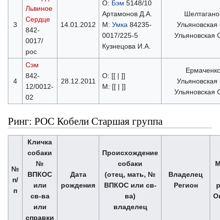
О:
Бэм
5148/10
Львиное
Артамонов Д.А.
Шелтаганов
Сердце
3
14.01.2012
М:
Умка
84235-
Ульяновская 
842-
0017/225-5
Ульяновская
0017/
Кузнецова И.А.
рос
Сэм
Ермаченко
842-
О: [[ | ]]
4
28.12.2011
Ульяновская 
12/0012-
М: [[ | ]]
Ульяновская
02
Ринг: РОС Кобели Старшая группа
Кличка
собаки
Происхождение
№
собаки
М
№
ВПКОС
Дата
(отец, мать, №
Владелец
п/
или
рождения
ВПКОС или св-
Регион
р
п
св-ва
ва)
О
или
владелец
справки