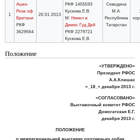
Ашен
РКФ 1455593
Севодина
Роза оф
Кускова Е.В.
М.А.
1
20.01.2013
Британи
М:
Никел и
Республика
хо
РКФ
Димес Гуд Дей
Татарстан
3629564
РКФ 2279721
Кускова Е.В.
Положение
«УТВЕРЖДЕНО»
Президент РФОС
А.А.Клишас
«_18_» декабря 2013 г.
«СОГЛАСОВАНО»
Выставочный комитет РФОС
Домогатская Е.Г.
декабря 2013 г.
ПОЛОЖЕНИЕ
о межрегиональной выставке охотничьих собак