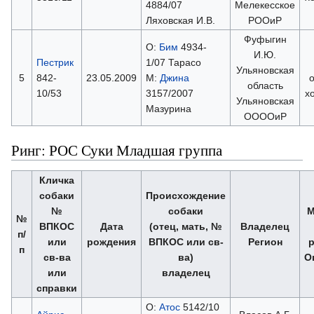
4884/07
Мелекесское
Ляховская И.В.
РООиР
Фуфыгин
О:
Бим
4934-
И.Ю.
Пестрик
1/07 Тарасо
Ульяновская
5
842-
23.05.2009
М:
Джина
область
10/53
3157/2007
х
Ульяновская
Мазурина
ООООиР
Ринг: РОС Суки Младшая группа
Кличка
собаки
Происхождение
№
собаки
М
№
ВПКОС
Дата
(отец, мать, №
Владелец
п/
или
рождения
ВПКОС или св-
Регион
р
п
св-ва
ва)
О
или
владелец
справки
О:
Атос
5142/10