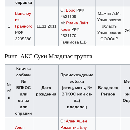
справки
О:
Брис
РКФ
Винслоу
Мамин А.М.
2531109
из
Ульяновская
М:
Риана Лайт
1
Гранного
11.11.2011
область
Крем
РКФ
уд
РКФ
Ульяновская
2531170
3205586
ООООиР
Галимова Е.В.
Ринг: АКС Суки Младшая группа
Кличка
собаки
Происхождение
№
собаки
Ме
№
ВПКОС
Дата
(отец, мать, №
Владелец
п/
или
рождения
ВПКОС или св-
Регион
ри
п
св-ва
ва)
Оц
или
владелец
справки
О:
Ален Ашен
Ален
Романтис Блу