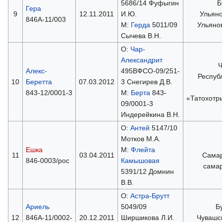
5686/14 Фуфыгин
Б
Гера
9
12.11.2011
И.Ю.
Ульяно
846А-11/003
М:
Герда
5011/09
Ульяно
Сычева В.Н.
О:
Чар-
Александрит
Ч
Алекс-
495ВФСО-09/251-
Респуб
10
Беретта
07.03.2012
3 Снегирев Д.В.
843-12/0001-3
М:
Берта
843-
«Татохотр
09/0001-3
Индерейкина В.Н.
О:
Антей
5147/10
Мотков М.А.
Ешка
М:
Флейта
11
03.04.2011
Самар
846-0003/рос
Камышовая
сама
5391/12 Домнин
В.В.
О:
Астра-Брутт
Ариель
5049/09
Б
12
846А-11/0002-
20.12.2011
Ширшикова Л.И.
Чувашс