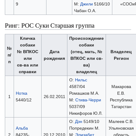
9
М:
Джили
5166/10
«СООиР
Чабан О.А.
Ринг: РОС Суки Старшая группа
Кличка
Происхождение
собаки
собаки
№
№ ВПКОС
Дата
(отец, мать, №
Владелец
п/
или
рождения
ВПКОС или св-
Регион
п
св-ва или
ва)
справки
владелец
О:
Нильс
4587/04
Макарова
Нотка
Ромашков М.А.
Е.В.
1
26.02.2011
5440/12
М:
Стива-Черри
Республика
5037/09
Татарстан
Никифоров Ю.Л.
О:
Дэн
5149/10
Малеев С.В.
Альба
Попредекин М.
Ульяновская
2
84235-
20.12.2010
М:
Элизабет
область