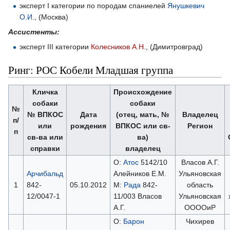
эксперт I категории по породам спаниелей
Янушкевич
О.И.
, (Москва)
Ассистенты:
эксперт III категории
Колесников А.Н.
, (Димитровград)
Ринг: РОС Кобели Младшая группа
Кличка
Происхождение
собаки
собаки
№
№ ВПКОС
Дата
(отец, мать, №
Владелец
п/
или
рождения
ВПКОС или св-
Регион
п
св-ва или
ва)
справки
владелец
О:
Атос
5142/10
Власов А.Г.
Арчибальд
Алейников Е.М.
Ульяновская
1
842-
05.10.2012
М:
Рада
842-
область
12/0047-1
11/003 Власов
Ульяновская
А.Г.
ООООиР
О:
Барон
Чихирев