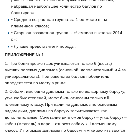
набравшая наибольшее количество баллов по
бонитировке.
• Средняя возрастная группа: за 1-ое место в I-м
племенном классе;
• Старшая возрастная группа: - «Чемпион выставки 2014
г.»;
• Лучшие представители породы.
ПРИЛОЖЕНИЕ № 1
1. При бонитировке лаек учитываются только 6 (шесть)
высших полевых дипломов (основной, дополнительный и 4 за
универсальность). При равенстве баллов победитель
определяется по месту в ринге.
2. Собаки, имеющие дипломы только по вольерному барсуку,
утке любых степеней, могут быть отнесены только к II
племенному классу. При наличии дипломов по основным
видам дичи, дипломы по барсуку засчитываются как
дополнительные. Сочетание дипломов барсук – утка, барсук –
кабан (медведь) в паре – относят собаку к II племенному
классу. У потомков дипломы по барсуку и утке засчитываются