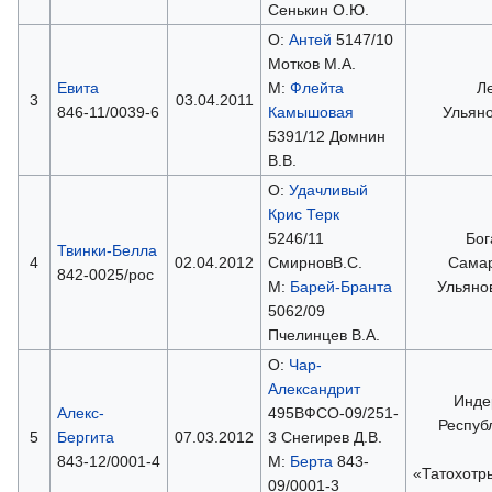
Сенькин О.Ю.
О:
Антей
5147/10
Мотков М.А.
Евита
М:
Флейта
Ле
3
03.04.2011
846-11/0039-6
Камышовая
Ульяно
5391/12 Домнин
В.В.
О:
Удачливый
Крис Терк
5246/11
Бог
Твинки-Белла
4
02.04.2012
СмирновВ.С.
Самар
842-0025/рос
М:
Барей-Бранта
Ульяно
5062/09
Пчелинцев В.А.
О:
Чар-
Александрит
Инде
Алекс-
495ВФСО-09/251-
Респуб
5
Бергита
07.03.2012
3 Снегирев Д.В.
843-12/0001-4
М:
Берта
843-
«Татохотр
09/0001-3