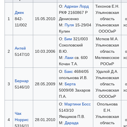
О:
Адриан Лорд
Тихонов Е.Н.
Джек
РКФ 2160867 Р
Ульяновская
1
842-
15.05.2010
Денисенко
область
11/002
М:
Пуля
15-29/04
Ульяновская
х
Кулин
ООООиР
О:
Бим
321/003
Мотков М.А.
Соколовский
Ульяновская
Антей
2
10.03.2006
В.Ю.
область
5147/10
М:
Лаки
св. 600
Мелекесское
х
Кочан Т.А.
РООиР
О:
Бакс
4684/05
Удалой Д.А.
опольнова И.В.
Ульяновская
Бернар
3
28.05.2009
М:
Берта
область
5146/10
5009/08 Захаров
Ульяновская
х
П.А.
ООООиР
О:
Мартини Босс
Опольнова
5143/10
Е.Н.
Чак
Ямщиков П.В.
Ульяновская
4
Норрис
28.01.2010
М:
Дарада
область
5316/11
х