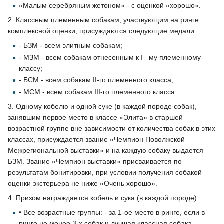
«Малым серебряным жетоном» - с оценкой «хорошо».
2. Классным племенным собакам, участвующим на ринге
комплексной оценки, присуждаются следующие медали:
- БЗМ - всем элитным собакам;
- МЗМ - всем собакам отнесенным к I –му племенному
классу;
- БСМ - всем собакам II-го племенного класса;
- МСМ - всем собакам III-го племенного класса.
3. Одному кобелю и одной суке (в каждой породе собак),
занявшим первое место в классе «Элита» в старшей
возрастной группе вне зависимости от количества собак в этих
классах, присуждается звание «Чемпион Поволжской
Межрегиональной выставки» и на каждую собаку выдается
БЗМ. Звание «Чемпион выставки» присваивается по
результатам бонитировки, при условии получения собакой
оценки экстерьера не ниже «Очень хорошо».
4. Призом награждается кобель и сука (в каждой породе):
• Все возрастные группы: - за 1-ое место в ринге, если в
ринге не менее 3-х собак и лучшая классная собака,