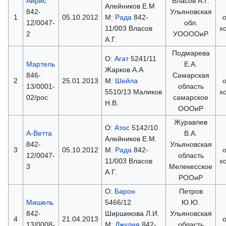
Айрис
Власов А.Г.
Алейников Е.М
842-
Ульяновская
1
05.10.2012
М:
Рада
842-
12/0047-
обл.
11/003 Власов
х
2
УООООиР
А.Г.
Подмарева
О:
Агат
5241/11
Мартель
Е.А.
Жарков А.А.
846-
Самарская
2
25.01.2013
М:
Шейла
13/0001-
область
5510/13 Маликов
х
02/рос
самарское
Н.В.
ОООиР
Журавлев
О:
Атос
5142/10
А-Ветта
В.А.
Алейников Е.М.
842-
Ульяновская
3
05.10.2012
М:
Рада
842-
12/0047-
область
11/003 Власов
х
3
Мелекесское
А.Г.
РООиР
О:
Барон
Петров
Мишель
5466/12
Ю.Ю.
842-
Ширшикова Л.И.
Ульяновская
4
21.04.2013
13/0008-
М:
Джулия
842-
область