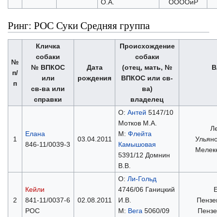
О.А.
ООООиР
Ринг: РОС Суки Средняя группа
Кличка
Происхождение
собаки
собаки
№
№ ВПКОС
Дата
(отец, мать, №
В
п/
или
рождения
ВПКОС или св-
п
св-ва или
ва)
справки
владелец
О:
Антей
5147/10
Мотков М.А.
Ле
Елана
М:
Флейта
1
03.04.2011
Ульяно
846-11/0039-3
Камышовая
Мелек
5391/12 Домнин
В.В.
О:
Ли-Гольд
Кейли
4746/06 Ганицкий
Е
2
841-11/0037-6
02.08.2011
И.В.
Пензе
РОС
М:
Вега
5060/09
Пензе