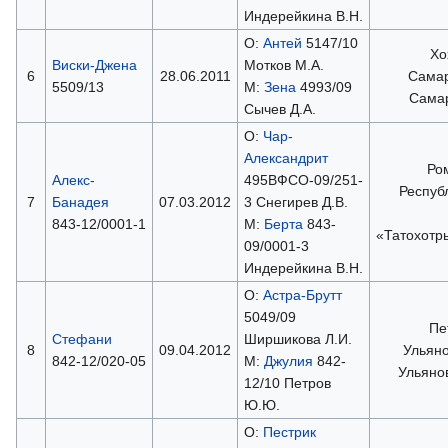
Индерейкина В.Н.
О:
Антей
5147/10
Хо
Виски-Джена
Мотков М.А.
6
28.06.2011
Самар
5509/13
М:
Зена
4993/09
Сама
Сычев Д.А.
О:
Чар-
Александрит
Ро
Алекс-
495ВФСО-09/251-
Респуб
7
Банадея
07.03.2012
3 Снегирев Д.В.
843-12/0001-1
М:
Берта
843-
«Татохотр
09/0001-3
Индерейкина В.Н.
О:
Астра-Брутт
5049/09
Пе
Стефани
Ширшикова Л.И.
8
09.04.2012
Ульяно
842-12/020-05
М:
Джулия
842-
Ульяно
12/10 Петров
Ю.Ю.
О:
Пестрик