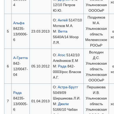
х
4
12/10 Петров
Ульяновская
Ю.Ю.
ООООиР
Поздняков
О:
Антей
5147/10
Альфа
М.А.
Мотков М.А.
84235-
Ульяновская
5
23.03.2013
М:
Ветта
13/0006-
область
5640A/14 Моор
х
6
Мелекесское
Л.Я.
РООиР
Володин
О:
Атос
5142/10
А-Гретта
Д.С.
Алейников Е.М
842-
Ульяновская
6
05.10.2012
М:
Рада
842-
12/0047-
область
0003/рос Власов
х
04
Ульяновская
А.Г.
ООООиР
О:
Астра-Брутт
Першакова
Рада
5049/09
И.В.
84235-
Ширшикова Л.И.
Ульяновская
7
01.04.2013
13/0005-
М:
Джили
область
х
6
5166/10 Чабан
Ульяновская