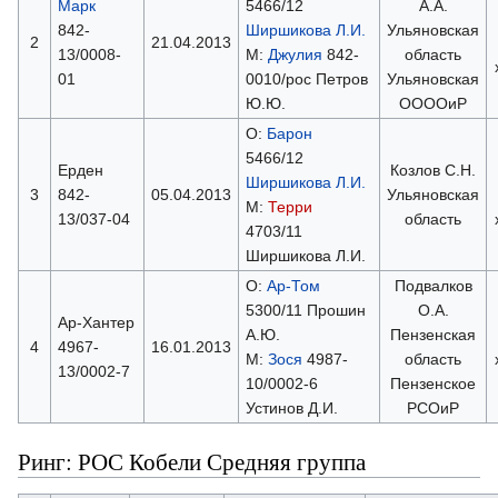
Марк
5466/12
А.А.
842-
Ширшикова Л.И.
Ульяновская
2
21.04.2013
13/0008-
М:
Джулия
842-
область
01
0010/рос Петров
Ульяновская
Ю.Ю.
ООООиР
О:
Барон
5466/12
Ерден
Козлов С.Н.
Ширшикова Л.И.
3
842-
05.04.2013
Ульяновская
М:
Терри
13/037-04
область
4703/11
Ширшикова Л.И.
О:
Ар-Том
Подвалков
5300/11 Прошин
О.А.
Ар-Хантер
А.Ю.
Пензенская
4
4967-
16.01.2013
М:
Зося
4987-
область
13/0002-7
10/0002-6
Пензенское
Устинов Д.И.
РСОиР
Ринг: РОС Кобели Средняя группа