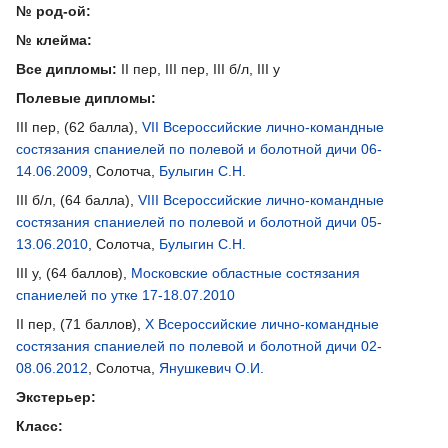
№ род-ой:
№ клейма:
Все дипломы:
II пер, III пер, III б/л, III у
Полевые дипломы:
III пер, (62 балла),
VII Всероссийские лично-командные
состязания спаниелей по полевой и болотной дичи 06-
14.06.2009
, Солотча,
Булыгин С.Н.
III б/л, (64 балла),
VIII Всероссийские лично-командные
состязания спаниелей по полевой и болотной дичи 05-
13.06.2010
, Солотча,
Булыгин С.Н.
III у, (64 баллов),
Московские областные состязания
спаниелей по утке 17-18.07.2010
II пер, (71 баллов),
X Всероссийские лично-командные
состязания спаниелей по полевой и болотной дичи 02-
08.06.2012
, Солотча,
Янушкевич О.И.
Экстерьер:
Класс: