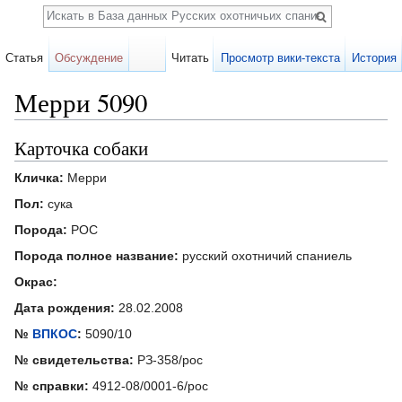
Поиск
Статья
Обсуждение
Читать
Просмотр вики-текста
История
Мерри 5090
Перейти к:
навигация
,
поиск
Карточка собаки
Кличка:
Мерри
Пол:
сука
Порода:
РОС
Порода полное название:
русский охотничий спаниель
Окрас:
Дата рождения:
28.02.2008
№
ВПКОС
:
5090/10
№ свидетельства:
РЗ-358/рос
№ справки:
4912-08/0001-6/рос