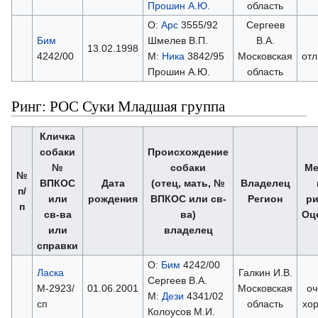
Прошин А.Ю.
область
О:
Арс
3555/92
Сергеев
Бим
Шмелев В.П.
В.А.
13.02.1998
4242/00
М:
Ника
3842/95
Московская
отл
Прошин А.Ю.
область
Ринг: РОС Суки Младшая группа
Кличка
собаки
Происхождение
№
собаки
Ме
№
ВПКОС
Дата
(отец, мать, №
Владелец
п/
или
рождения
ВПКОС или св-
Регион
ри
п
св-ва
ва)
Оц
или
владелец
справки
О:
Бим
4242/00
Ласка
Галкин И.В.
Сергеев В.А.
М-2923/
01.06.2001
Московская
оч
М:
Дези
4341/02
сп
область
хо
Колоусов М.И.