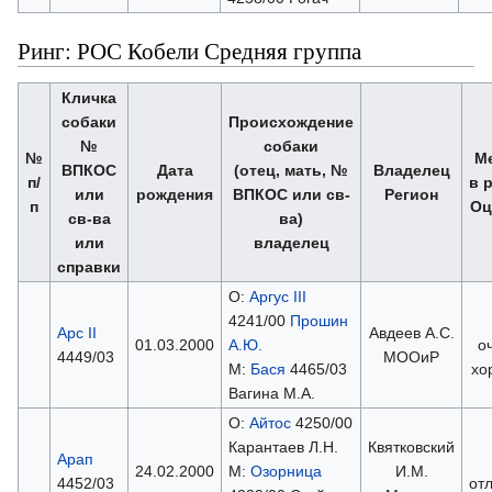
Ринг: РОС Кобели Средняя группа
Кличка
собаки
Происхождение
№
собаки
№
М
ВПКОС
Дата
(отец, мать, №
Владелец
п/
в 
или
рождения
ВПКОС или св-
Регион
п
Оц
св-ва
ва)
или
владелец
справки
О:
Аргус III
4241/00
Прошин
Арс II
Авдеев А.С.
01.03.2000
А.Ю.
о
4449/03
МООиР
М:
Бася
4465/03
хо
Вагина М.А.
О:
Айтос
4250/00
Карантаев Л.Н.
Квятковский
Арап
24.02.2000
М:
Озорница
И.М.
4452/03
от