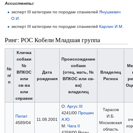
Ассистенты:
эксперт III категории по породам спаниелей
Янушкевич
О.И.
эксперт III категории по породам спаниелей
Карлин И.М.
Ринг: РОС Кобели Младшая группа
Кличка
собаки
Происхождение
№
собаки
Ме
№
ВПКОС
Дата
(отец, мать, №
Владелец
п/
или
рождения
ВПКОС или св-
Регион
ри
п
св-ва
ва)
Оц
или
владелец
справки
О:
Аргус III
Тарасов
4241/00
Прошин
Пилат
И.Б.
11.08.2001
А.Ю.
оч
4589/04
Московская
М:
Чага II
хо
область
4258/00 Рогач