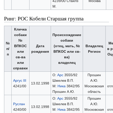
4239/00 Стайлз
Москва
М.
Ринг: РОС Кобели Старшая группа
Кличка
собаки
Происхождение
№
собаки
№
Ме
ВПКОС
Дата
(отец, мать, №
Владелец
п/
в р
или
рождения
ВПКОС или св-
Регион
п
Оц
св-ва
ва)
или
владелец
справки
О:
Арс
3555/92
Прошин
Аргус III
Шмелев В.П.
А.Ю.
13.02.1998
4241/00
М:
Ника
3842/95
Московская
отл
Прошин А.Ю.
область
О:
Арс
3555/92
Прошин
Руслан
Шмелев В.П.
А.Ю.
13.02.1998
4240/00
М:
Ника
3842/95
Московская
отл