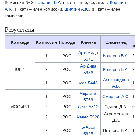
Комиссия № 2:
Тананин В.А.
(I кат.) – председатель,
Корягин
А.К.
(III кат.) – член комиссии,
Шилкин А.Ю.
(III кат.) – член
комиссии
Результаты
Команда
Комиссия
Порода
Кличка
Владелец
Артемида
1
РОС
Конорев В.А.
2
5571
Ар-Дива
ЮГ-1
2
РОС
Конорев В.А.
2
5986
Александров
1
РОС
Фея 5443
1
А.В.
Чарлита
1
РОС
Смирнов А.С.
1
5769
МООиР-1
2
РОС
Дени 5812
Сучков Д.А.
0
Ахременков
2
РОС
Чавес 5928
1
Д.А.
Б-Арси
2
РОС
Петрова В.А.
1
5925