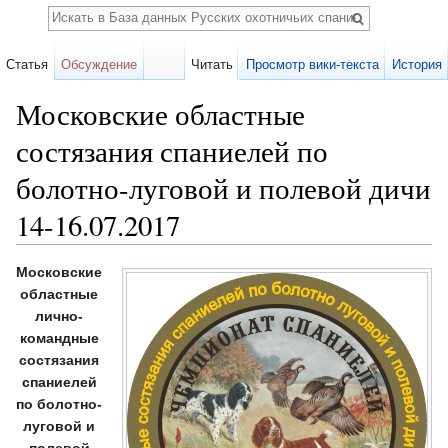
Поиск
Статья
Обсуждение
Читать
Просмотр вики-текста
История
Московские областные
состязания спаниелей по
болотно-луговой и полевой дичи
14-16.07.2017
Перейти к:
навигация
,
поиск
Московские
областные
лично-
командные
состязания
спаниелей
по болотно-
луговой и