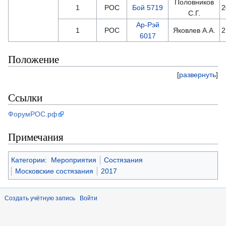
Половников
1
РОС
Бой 5719
2
С.Г.
Ар-Рэй
1
РОС
Яковлев А.А.
2
6017
Положение
[
развернуть
]
Ссылки
ФорумРОС.рф
Примечания
Категории
:
Мероприятия
Состязания
Московские состязания
2017
Создать учётную запись
Войти