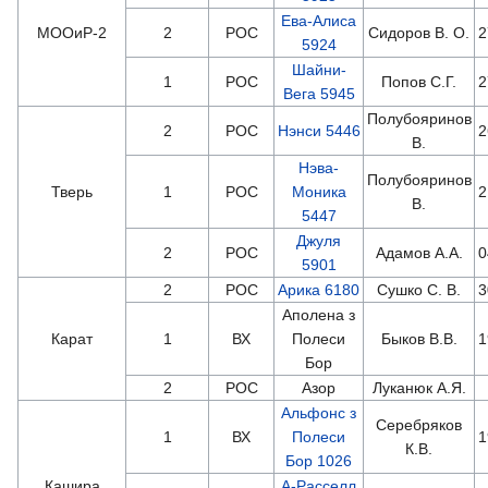
Ева-Алиса
МООиР-2
2
РОС
Сидоров В. О.
2
5924
Шайни-
1
РОС
Попов С.Г.
2
Вега 5945
Полубояринов
2
РОС
Нэнси 5446
2
В.
Нэва-
Полубояринов
Тверь
1
РОС
Моника
2
В.
5447
Джуля
2
РОС
Адамов А.А.
0
5901
2
РОС
Арика 6180
Сушко С. В.
3
Аполена з
Карат
1
ВХ
Полеси
Быков В.В.
1
Бор
2
РОС
Азор
Луканюк А.Я.
Альфонс з
Серебряков
1
ВХ
Полеси
1
К.В.
Бор 1026
Кашира
А-Расселл