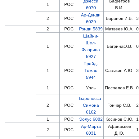
Джесси
Бафетров
1
РОС
6070
В.И.
Ар-Денди
2
РОС
Баранов И.В.
3
6029
2
РОС
Рэнди 5839
Матвеев Ю.А.
0
Шайни-
Шел-
1
РОС
БагринаО.В.
0
Флорина
5927
Прайд-
1
РОС
Томас
Сазыкин А.Ю.
3
5944
1
РОС
Улль
Поспелов Е.В.
0
Баронесса-
2
РОС
Симона
Гончар С.В.
2
6162
1
РОС
Эолус 6082
Косинов С.Ю.
1
Ар-Марта
Афанасьев
2
РОС
1
6031
Д.Ю.