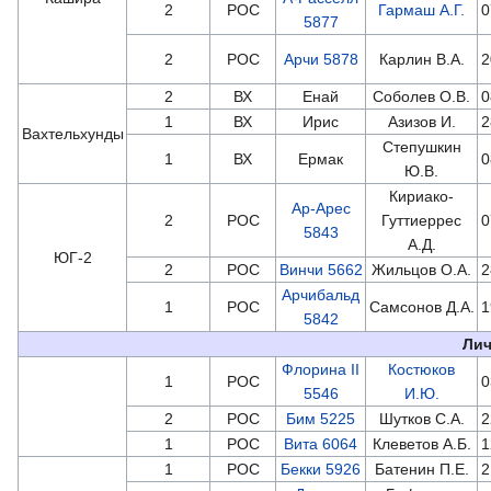
2
РОС
Гармаш А.Г.
0
5877
2
РОС
Арчи 5878
Карлин В.А.
2
2
ВХ
Енай
Соболев О.В.
0
1
ВХ
Ирис
Азизов И.
2
Вахтельхунды
Степушкин
1
ВХ
Ермак
0
Ю.В.
Кириако-
Ар-Арес
2
РОС
Гуттиеррес
0
5843
А.Д.
ЮГ-2
2
РОС
Винчи 5662
Жильцов О.А.
2
Арчибальд
1
РОС
Самсонов Д.А.
1
5842
Лич
Флорина II
Костюков
1
РОС
0
5546
И.Ю.
2
РОС
Бим 5225
Шутков С.А.
2
1
РОС
Вита 6064
Клеветов А.Б.
1
1
РОС
Бекки 5926
Батенин П.Е.
2