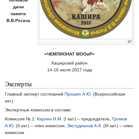
полевой
дичи
памяти
В.В.Рогача
«ЧЕМПИОНАТ МООиР»
Каширский район
14-16 июля 2017 года
Эксперты
Главный эксперт состязаний
Прошин А.Ю.
(Всероссийская
кат.)
Экспертные комиссии в составе:
Комиссия № 1:
Карлин И.М.
(I кат.) – председатель,
Громов
А.Ю.
(II кат.) – член комиссии,
Экстудианов А.А.
(III кат.) – член
комиссии