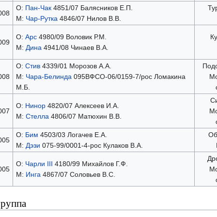
О:
Пан-Чак
4851/07 Балясников Е.П.
Ту
008
М:
Чар-Рутка
4846/07 Нилов В.В.
О:
Арс
4980/09 Воловик Р.М.
К
009
М:
Дина
4941/08 Чинаев В.А.
О:
Стив
4339/01 Морозов А.А.
Подо
008
М:
Чара-Белинда
095ВФСО-06/0159-7/рос Ломакина
Мо
М.Б.
С
О:
Нинор
4820/07 Алексеев И.А.
007
Мо
М:
Стелла
4806/07 Матюхин В.В.
О:
Бим
4503/03 Логачев Е.А.
Об
005
М:
Дэзи
075-99/0001-4-рос Кулаков В.А.
Др
О:
Чарли III
4180/99 Михайлов Г.Ф.
005
Мо
М:
Инга
4867/07 Соловьев В.С.
группа