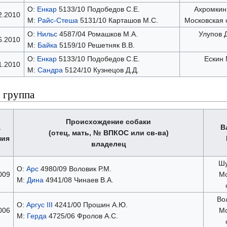
О:
Енкар
5133/10 Подобедов С.Е.
Ахромкин
2.2010
М:
Райс-Стеша
5131/10 Карташов М.С.
Московская 
О:
Нильс
4587/04 Ромашков М.А.
Улупов Д
6.2010
М:
Байка
5159/10 Решетняк В.В.
О:
Енкар
5133/10 Подобедов С.Е.
Ескин
1.2010
М:
Сандра
5124/10 Кузнецов Д.Д.
 группа
Происхождение собаки
а
В
(отец, мать, № ВПКОС или св-ва)
ния
владелец
Шу
О:
Арс
4980/09 Воловик Р.М.
009
Мо
М:
Дина
4941/08 Чинаев В.А.
Во
О:
Аргус III
4241/00 Прошин А.Ю.
006
Мо
М:
Герда
4725/06 Фролов А.С.