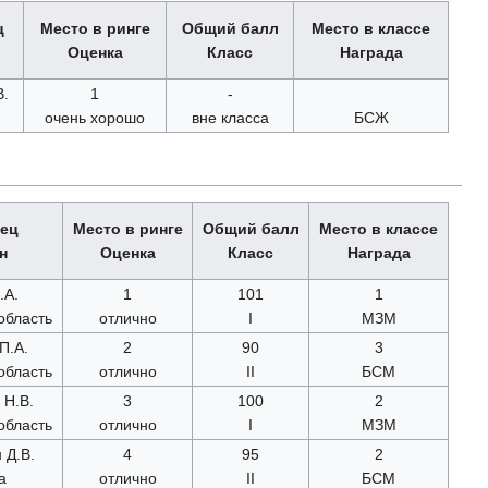
ц
Место в ринге
Общий балл
Место в классе
Оценка
Класс
Награда
В.
1
-
очень хорошо
вне класса
БСЖ
ец
Место в ринге
Общий балл
Место в классе
н
Оценка
Класс
Награда
.А.
1
101
1
область
отлично
I
МЗМ
П.А.
2
90
3
область
отлично
II
БСМ
 Н.В.
3
100
2
область
отлично
I
МЗМ
 Д.В.
4
95
2
а
отлично
II
БСМ