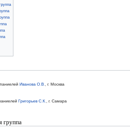
группа
руппа
руппа
уппа
ппа
ппа
 спаниелей
Иванова О.В.
, г. Москва
спаниелей
Григорьев С.К.
, г. Самара
я группа