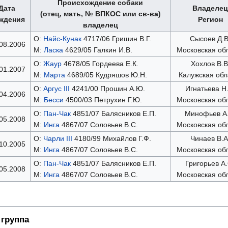
Происхождение собаки
Дата
Владелец
(отец, мать, № ВПКОС или св-ва)
ждения
Регион
владелец
О:
Найс-Кунак
4717/06 Гришин В.Г.
Сысоев Д.В
08.2006
М:
Ласка
4629/05 Галкин И.В.
Московская об
О:
Жаур
4678/05 Гордеева Е.К.
Хохлов В.В
01.2007
М:
Марта
4689/05 Кудряшов Ю.Н.
Калужская обл
О:
Аргус III
4241/00 Прошин А.Ю.
Игнатьева Н.
04.2006
М:
Бесси
4500/03 Петрухин Г.Ю.
Московская об
О:
Пан-Чак
4851/07 Балясников Е.П.
Минофьев А.
05.2008
М:
Инга
4867/07 Соловьев В.С.
Московская об
О:
Чарли III
4180/99 Михайлов Г.Ф.
Чинаев В.А
10.2005
М:
Инга
4867/07 Соловьев В.С.
Московская об
О:
Пан-Чак
4851/07 Балясников Е.П.
Григорьев А.
05.2008
М:
Инга
4867/07 Соловьев В.С.
Московская об
группа