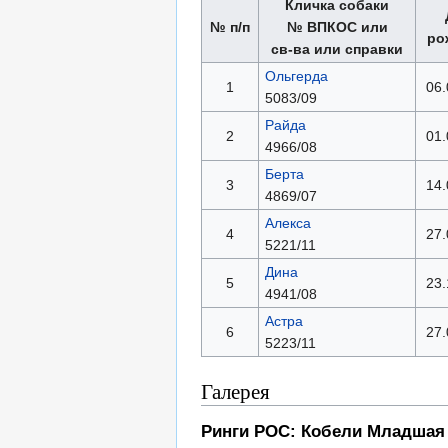
Кличка собаки
№ п/п
№ ВПКОС или
ро
св-ва или справки
Ольгерда
1
06.
5083/09
Райда
2
01.
4966/08
Берта
3
14.
4869/07
Алекса
4
27.
5221/11
Дина
5
23.
4941/08
Астра
6
27.
5223/11
Галерея
Ринги РОС: Кобели Младшая 