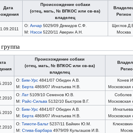
Происхождение собаки
Дата
Владеле
(отец, мать, № ВПКОС или св-ва)
рождения
Регион
владелец
О:
Анчар
5029/09 Демидов С.Ф.
Щеглов Д.
1.09.2011
М:
Нэсси
5220/11 Аверин А.Н.
Москва
 группа
Происхождение собаки
ата
Владел
(отец, мать, № ВПКОС или св-ва)
дения
Регио
владелец
О:
Бим-Урс
4841/07 Обидин А.В.
Конев И
5.2010
М:
Берта
4869/07 Игнатьева Н.В.
Московская 
О:
Лат
5109/10 Семенов Ю.В.
Соболев 
2.2010
М:
Райс-Сильва
5132/10 Быстров В.Г.
Московская 
О:
Бим-Урс
4841/07 Обидин А.В.
Игнатьева
5.2010
М:
Берта
4869/07 Игнатьева Н.В.
Московская 
О:
Тимоти-Бальт
5237/11 Байкин Ю.М.
Клюковкин
2.2010
М:
Стива-Барбара
4979/09 Кульгашов И.В.
Москв