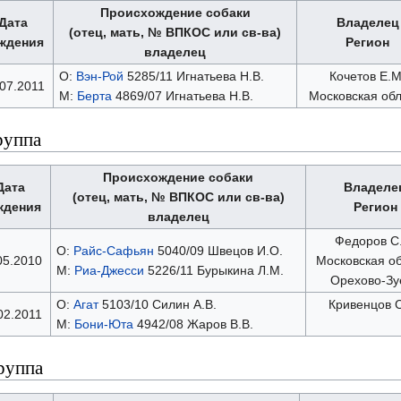
Происхождение собаки
Дата
Владелец
(отец, мать, № ВПКОС или св-ва)
ждения
Регион
владелец
О:
Вэн-Рой
5285/11 Игнатьева Н.В.
Кочетов Е.М
07.2011
М:
Берта
4869/07 Игнатьева Н.В.
Московская обл
руппа
Происхождение собаки
Дата
Владеле
(отец, мать, № ВПКОС или св-ва)
ждения
Регион
владелец
Федоров С
О:
Райс-Сафьян
5040/09 Швецов И.О.
05.2010
Московская о
М:
Риа-Джесси
5226/11 Бурыкина Л.М.
Орехово-Зу
О:
Агат
5103/10 Силин А.В.
Кривенцов 
02.2011
М:
Бони-Юта
4942/08 Жаров В.В.
руппа