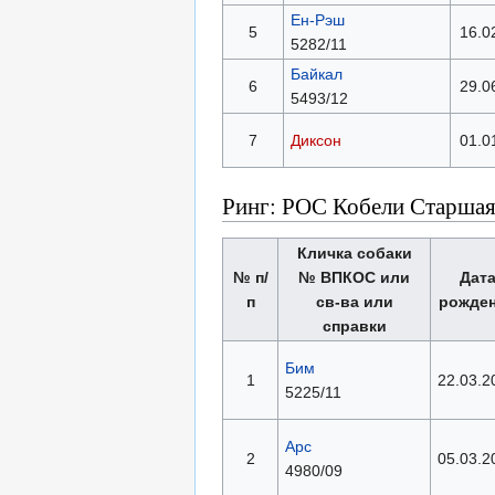
Ен-Рэш
5
16.0
5282/11
Байкал
6
29.0
5493/12
7
Диксон
01.0
Ринг: РОС Кобели Старшая
Кличка собаки
№ п/
№ ВПКОС или
Дат
п
св-ва или
рожде
справки
Бим
1
22.03.2
5225/11
Арс
2
05.03.2
4980/09