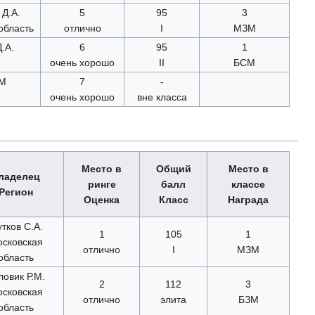
 Д.А.
5
95
3
область
отлично
I
МЗМ
.А.
6
95
1
очень хорошо
II
БСМ
 М
7
-
очень хорошо
вне класса
Место в
Общий
Место в
ладелец
ринге
балл
классе
Регион
Оценка
Класс
Награда
тков С.А.
1
105
1
сковская
отлично
I
МЗМ
область
ловик Р.М.
2
112
3
сковская
отлично
элита
БЗМ
область