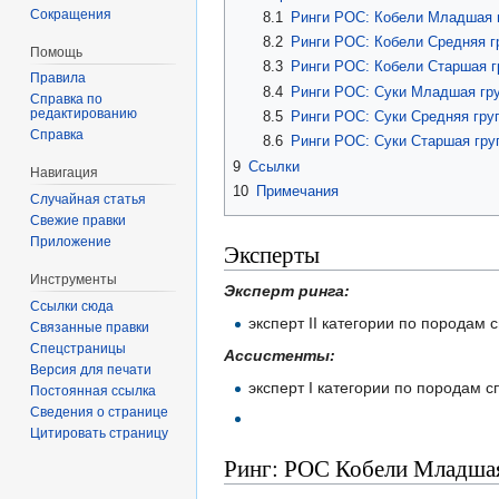
Сокращения
8.1
Ринги РОС: Кобели Младшая 
8.2
Ринги РОС: Кобели Средняя г
Помощь
8.3
Ринги РОС: Кобели Старшая г
Правила
8.4
Ринги РОС: Суки Младшая гр
Справка по
редактированию
8.5
Ринги РОС: Суки Средняя гру
Справка
8.6
Ринги РОС: Суки Старшая гру
9
Ссылки
Навигация
10
Примечания
Случайная статья
Свежие правки
Приложение
Эксперты
Инструменты
Эксперт ринга:
Ссылки сюда
эксперт II категории по породам
Связанные правки
Спецстраницы
Ассистенты:
Версия для печати
эксперт I категории по породам 
Постоянная ссылка
Сведения о странице
Цитировать страницу
Ринг: РОС Кобели Младша