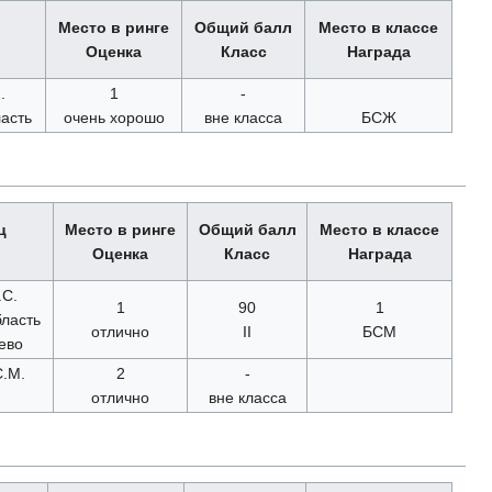
Место в ринге
Общий балл
Место в классе
Оценка
Класс
Награда
.
1
-
асть
очень хорошо
вне класса
БСЖ
ц
Место в ринге
Общий балл
Место в классе
Оценка
Класс
Награда
.С.
1
90
1
бласть
отлично
II
БСМ
ево
С.М.
2
-
отлично
вне класса