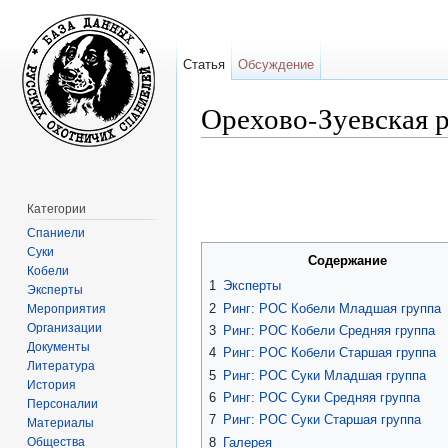
Статья
Обсуждение
Орехово-Зуевская р
Перейти к:
навигация
,
поиск
Категории
Спаниели
Суки
Содержание
Кобели
1
Эксперты
Эксперты
2
Ринг: РОС Кобели Младшая группа
Мероприятия
Организации
3
Ринг: РОС Кобели Средняя группа
Документы
4
Ринг: РОС Кобели Старшая группа
Литература
5
Ринг: РОС Суки Младшая группа
История
6
Ринг: РОС Суки Средняя группа
Персоналии
7
Ринг: РОС Суки Старшая группа
Материалы
Общества
8
Галерея