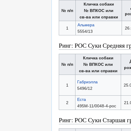
Кличка собаки
№ п/п
№ ВПКОС или
ро
св-ва или справки
Альмера
1
26.
5554/13
Ринг: РОС Суки Средняя г
Кличка собаки
№ п/п
№ ВПКОС или
ро
св-ва или справки
Габриэлла
1
25.
5496/12
Еста
2
21.
495М-11/0048-4-рос
Ринг: РОС Суки Старшая г