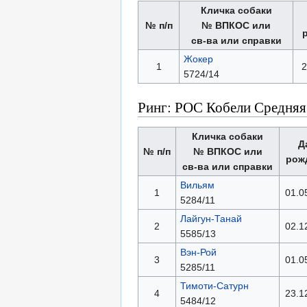
Кличка собаки
№ п/п
№ ВПКОС или
св-ва или справки
Жокер
1
2
5724/14
Ринг: РОС Кобели Средняя
Кличка собаки
Д
№ п/п
№ ВПКОС или
рож
св-ва или справки
Вильям
1
01.0
5284/11
Лайгун-Танай
2
02.1
5585/13
Вэн-Рой
3
01.0
5285/11
Тимоти-Сатурн
4
23.1
5484/12