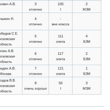
рович А.В.
3
105
2
отлично
I
МЗМ
узьмин Н.
4
-
отлично
вне класса
бедов С.Е.
5
111
4
сковская
отлично
элита
БЗМ
область
илин А.В.
6
117
2
сковская
отлично
элита
БЗМ
область
идин А.В.
7
121
1
Москва
отлично
элита
БЗМ
оздов В.В.
8
50
3
сковская
очень хорошо
I
МЗМ
область