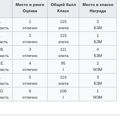
Место в ринге
Общий балл
Место в классе
Оценка
Класс
Награда
.
1
115
2
ласть
отлично
элита
БЗМ
.
2
115
1
асть
отлично
элита
БЗМ
В.
3
111
4
ласть
отлично
элита
БЗМ
Е.
4
95
2
ласть
отлично
I
МЗМ
.
5
114
3
ласть
отлично
элита
БЗМ
О.
6
100
1
ласть
отлично
I
МЗМ