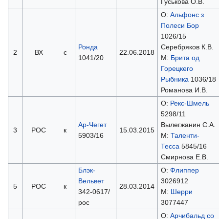
Гуськова О.В.
О:
Альфонс з
Полеси Бор
1026/15
Ронда
Серебряков К.В.
2
ВХ
с
22.06.2018
1041/20
М:
Брита од
Горецкего
Рыбника
1036/18
Романова И.В.
О:
Рекс-Шмель
5298/11
Ар-Чегет
Вылегжанин С.А.
3
РОС
к
15.03.2015
5903/16
М:
Таленти-
Тесса
5845/16
Смирнова Е.В.
Блэк-
О:
Флиппер
Вельвет
3026912
5
РОС
к
28.03.2014
342-0617/
М:
Шерри
рос
3077447
О:
Арчибальд со