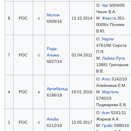
О:
Чаг
5004/09
Чагин В.А.
Молли
8
РОС
с
13.10.2014
М:
Фиеста
351-
5939/16
0009/с Поляев
В.Ю.
О:
Чарли
4761/06 Сирота
Рада-
П.Я.
7
РОС
с
Альма
02.04.2011
М:
Лайма-Рута
5627/14
13881 Григорьев
В.В.
О:
Атос
5142/10
Алейников Е.М.
Арчибальд
4
РОС
к
19.01.2016
М:
Мартель
6186/18
5740/15
Подмарева Е.В.
О:
Агат
5241/11
Альба
Жарков А.А.
1
РОС
с
13.05.2017
6212/18
М:
Грэйс
5880/16