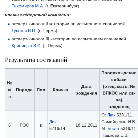
Тихомиров М.А.
(г. Екатеринбург)
члены экспертной комиссии:
эксперт-кинолог II категории по испытаниям спаниелей
Гуськов В.П.
(г. Пермь)
эксперт-кинолог III категории по испытаниям спаниелей
Криницын В.С.
(г. Пермь)
Результаты состязаний
Происхождение
собаки
№
Дата
(отец, мать, №
п/
Порода
Пол
Кличка
рождения
ВПКОС или св-
п
ва)
владелец
О:
Люк
5331/11
Дик
Самойленко И.В.
6
РОС
к
18.12.2011
5716/14
М:
Беста
5319/11
Пашкова Е.В.