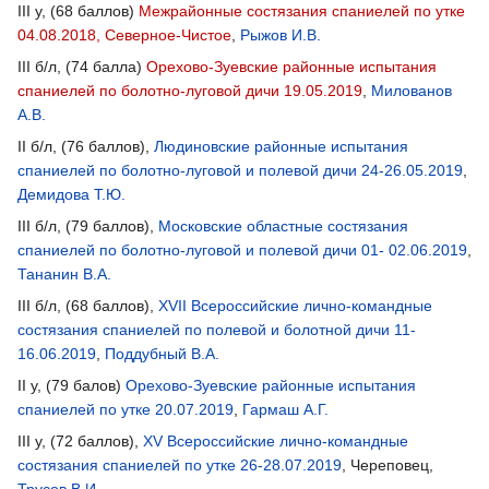
III у, (68 баллов)
Межрайонные состязания спаниелей по утке
04.08.2018, Северное-Чистое
,
Рыжов И.В.
III б/л, (74 балла)
Орехово-Зуевские районные испытания
спаниелей по болотно-луговой дичи 19.05.2019
,
Милованов
А.В.
II б/л, (76 баллов),
Людиновские районные испытания
спаниелей по болотно-луговой и полевой дичи 24-26.05.2019
,
Демидова Т.Ю.
III б/л, (79 баллов),
Московские областные состязания
спаниелей по болотно-луговой и полевой дичи 01- 02.06.2019
,
Тананин В.А.
III б/л, (68 баллов),
XVII Всероссийские лично-командные
состязания спаниелей по полевой и болотной дичи 11-
16.06.2019
,
Поддубный В.А.
II у, (79 балов)
Орехово-Зуевские районные испытания
спаниелей по утке 20.07.2019
,
Гармаш А.Г.
III у, (72 баллов),
XV Всероссийские лично-командные
состязания спаниелей по утке 26-28.07.2019
, Череповец,