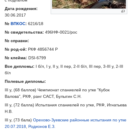
с подпалом
Дата рождения:
30.06.2017
№
ВПКОС
:
6216/18
№ свидетельства:
496НФ-0021/рос
№ справки:
№ род-ой:
РКФ 4856744 Р
№ клейма:
DSI-6799
Все дипломы:
I б/л, I у, II у, II пер, 2-II б/л, III пер, 3-III у, 2-III
б/л
Полевые дипломы:
III у, (68 баллов) Чемпионат спаниелей по утке "Кубок
Валова", РКФ, ранг САСТ, Булыгин С.Н.
III у, (72 балла) Испытания спаниелей по утке, РКФ, Игнатьева
Н.В.
III у, (73 бала)
Орехово-Зуевские районные испытания по утке
20.07.2018
,
Родионов Е.З.