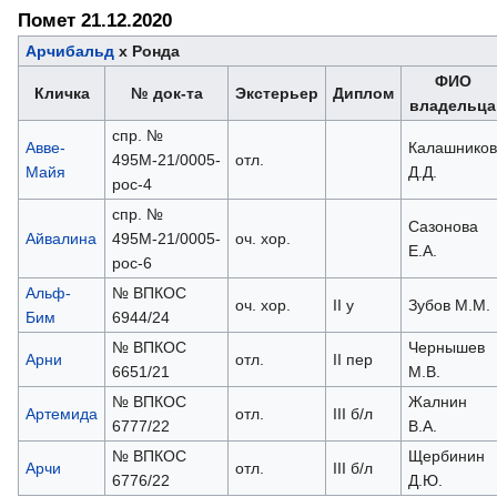
Помет 21.12.2020
Арчибальд
х Ронда
ФИО
Кличка
№ док-та
Экстерьер
Диплом
владельца
спр. №
Авве-
Калашников
495М-21/0005-
отл.
Майя
Д.Д.
рос-4
спр. №
Сазонова
Айвалина
495М-21/0005-
оч. хор.
Е.А.
рос-6
Альф-
№ ВПКОС
оч. хор.
II у
Зубов М.М.
Бим
6944/24
№ ВПКОС
Чернышев
Арни
отл.
II пер
6651/21
М.В.
№ ВПКОС
Жалнин
Артемида
отл.
III б/л
6777/22
В.А.
№ ВПКОС
Щербинин
Арчи
отл.
III б/л
6776/22
Д.Ю.