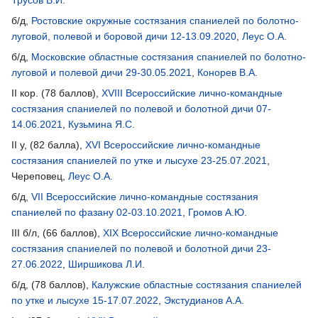
Трусов В.И.
б/д,
Ростовские окружные состязания спаниелей по болотно-
луговой, полевой и боровой дичи 12-13.09.2020
,
Леус О.А.
б/д,
Московские областные состязания спаниелей по болотно-
луговой и полевой дичи 29-30.05.2021
,
Конорев В.А.
II кор. (78 баллов),
XVIII Всероссийские лично-командные
состязания спаниелей по полевой и болотной дичи 07-
14.06.2021
,
Кузьмина Я.С.
II у, (82 балла),
XVI Всероссийские лично-командные
состязания спаниелей по утке и лысухе 23-25.07.2021
,
Череповец,
Леус О.А.
б/д,
VII Всероссийские лично-командные состязания
спаниелей по фазану 02-03.10.2021
,
Громов А.Ю.
III б/л, (66 баллов),
XIX Всероссийские лично-командные
состязания спаниелей по полевой и болотной дичи 23-
27.06.2022
,
Ширшикова Л.И.
б/д, (78 баллов),
Калужские областные состязания спаниелей
по утке и лысухе 15-17.07.2022
,
Экстудианов А.А.