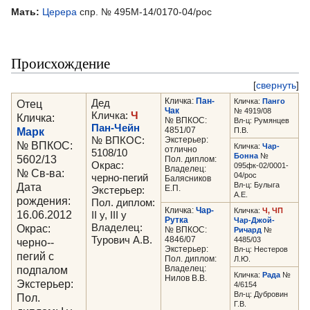
Мать:
Церера
спр. № 495М-14/0170-04/рос
Происхождение
[
свернуть
]
Кличка:
Пан-
Кличка:
Панго
Отец
Дед
Чак
№ 4919/08
Кличка:
Ч
Кличка:
№ ВПКОС:
Вл-ц: Румянцев
Пан-Чейн
Марк
4851/07
П.В.
№ ВПКОС:
Экстерьер:
№ ВПКОС:
Кличка:
Чар-
отлично
5108/10
Бонна
№
5602/13
Пол. диплом:
Окрас:
095фк-02/0001-
Владелец:
№ Св-ва:
04/рос
черно-пегий
Балясников
Дата
Вл-ц: Булыга
Е.П.
Экстерьер:
А.Е.
рождения:
Пол. диплом:
Кличка:
Чар-
Кличка:
Ч, ЧП
16.06.2012
II у, III у
Рутка
Чар-Джой-
Окрас:
Владелец:
№ ВПКОС:
Ричард
№
Турович А.В.
4846/07
4485/03
черно--
Экстерьер:
Вл-ц: Нестеров
пегий с
Пол. диплом:
Л.Ю.
подпалом
Владелец:
Кличка:
Рада
№
Нилов В.В.
Экстерьер:
4/6154
Вл-ц: Дубровин
Пол.
Г.В.