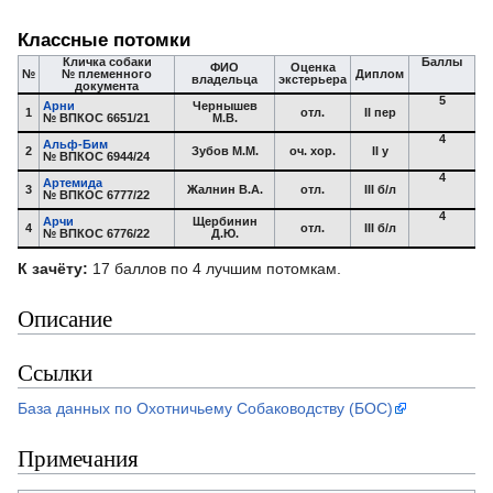
Классные потомки
Кличка собаки
Баллы
ФИО
Оценка
№
№ племенного
Диплом
владельца
экстерьера
документа
5
Арни
Чернышев
1
отл.
II пер
№ ВПКОС 6651/21
М.В.
4
Альф-Бим
2
Зубов М.М.
оч. хор.
II у
№ ВПКОС 6944/24
4
Артемида
3
Жалнин В.А.
отл.
III б/л
№ ВПКОС 6777/22
4
Арчи
Щербинин
4
отл.
III б/л
№ ВПКОС 6776/22
Д.Ю.
К зачёту:
17 баллов по 4 лучшим потомкам.
Описание
Ссылки
База данных по Охотничьему Собаководству (БОС)
Примечания