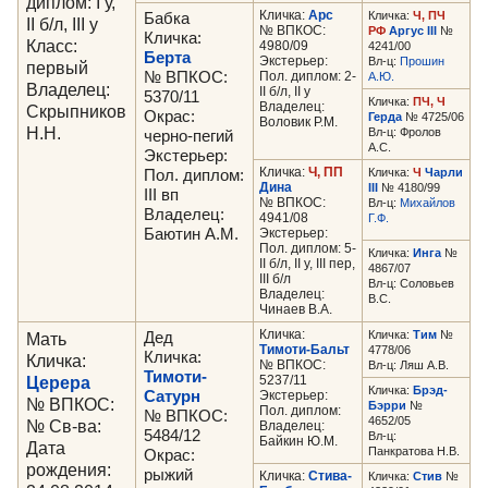
диплом: I у,
Кличка:
Арс
Кличка:
Ч, ПЧ
Бабка
II б/л, III у
№ ВПКОС:
РФ
Аргус III
№
Кличка:
Класс:
4980/09
4241/00
Берта
Экстерьер:
Вл-ц:
Прошин
первый
№ ВПКОС:
Пол. диплом: 2-
А.Ю.
Владелец:
II б/л, II у
5370/11
Кличка:
ПЧ, Ч
Владелец:
Скрыпников
Окрас:
Герда
№ 4725/06
Воловик Р.М.
Н.Н.
Вл-ц: Фролов
черно-пегий
А.С.
Экстерьер:
Кличка:
Ч, ПП
Кличка:
Ч
Чарли
Пол. диплом:
Дина
III
№ 4180/99
III вп
№ ВПКОС:
Вл-ц:
Михайлов
Владелец:
4941/08
Г.Ф.
Баютин А.М.
Экстерьер:
Пол. диплом: 5-
Кличка:
Инга
№
II б/л, II у, III пер,
4867/07
III б/л
Вл-ц: Соловьев
Владелец:
В.С.
Чинаев В.А.
Кличка:
Кличка:
Тим
№
Мать
Дед
Тимоти-Бальт
4778/06
Кличка:
Кличка:
№ ВПКОС:
Вл-ц: Ляш А.В.
Тимоти-
Церера
5237/11
Кличка:
Брэд-
Сатурн
Экстерьер:
№ ВПКОС:
Бэрри
№
Пол. диплом:
№ ВПКОС:
4652/05
№ Св-ва:
Владелец:
5484/12
Вл-ц:
Байкин Ю.М.
Дата
Панкратова Н.В.
Окрас:
рождения:
рыжий
Кличка:
Стива-
Кличка:
Стив
№