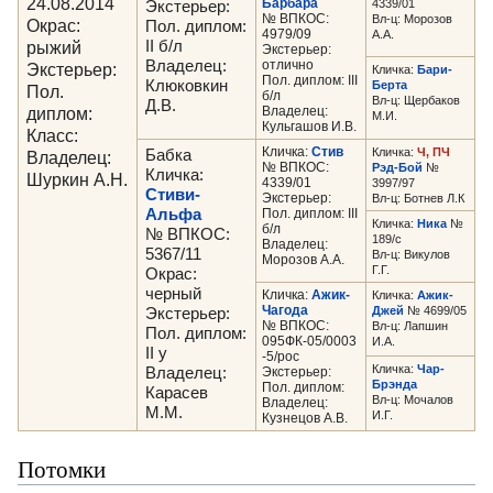
24.08.2014
Барбара
4339/01
Экстерьер:
№ ВПКОС:
Вл-ц: Морозов
Окрас:
Пол. диплом:
4979/09
А.А.
рыжий
II б/л
Экстерьер:
Владелец:
отлично
Экстерьер:
Кличка:
Бари-
Пол. диплом: III
Клюковкин
Берта
Пол.
б/л
Вл-ц: Щербаков
Д.В.
диплом:
Владелец:
М.И.
Кульгашов И.В.
Класс:
Кличка:
Стив
Кличка:
Ч, ПЧ
Бабка
Владелец:
№ ВПКОС:
Рэд-Бой
№
Кличка:
Шуркин А.Н.
4339/01
3997/97
Стиви-
Экстерьер:
Вл-ц: Ботнев Л.К
Альфа
Пол. диплом: III
Кличка:
Ника
№
б/л
№ ВПКОС:
189/с
Владелец:
5367/11
Вл-ц: Викулов
Морозов А.А.
Г.Г.
Окрас:
черный
Кличка:
Ажик-
Кличка:
Ажик-
Чагода
Джей
№ 4699/05
Экстерьер:
№ ВПКОС:
Вл-ц: Лапшин
Пол. диплом:
095ФК-05/0003
И.А.
II у
-5/рос
Кличка:
Чар-
Владелец:
Экстерьер:
Брэнда
Пол. диплом:
Карасев
Вл-ц: Мочалов
Владелец:
М.М.
И.Г.
Кузнецов А.В.
Потомки