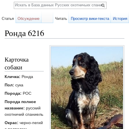
Поиск
Статья
Обсуждение
Читать
Просмотр вики-текста
История
Ронда 6216
Перейти к:
навигация
,
поиск
Карточка
собаки
Кличка:
Ронда
Пол:
сука
Порода:
РОС
Порода полное
название:
русский
охотничий спаниель
Окрас:
черно-пегий