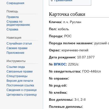
6
Примечания
Сокращения
Помощь
Карточка собаки
Правила
Справка по
Кличка:
п.ч. Руслан
редактированию
Пол:
кобель
Справка
Порода:
РОС
Навигация
Порода полное название:
русский 
Случайная статья
Свежие правки
Окрас:
коричнево-пегий
Приложение
Дата рождения:
10.07.1977
Инструменты
№
ВПКОС
:
2291/с
Ссылки сюда
№ свидетельства:
ГОО-446/сп
Связанные правки
Спецстраницы
№ справки:
Версия для печати
№ род-ой:
Постоянная ссылка
Сведения о странице
№ клейма:
Цитировать страницу
Все дипломы:
3-I, 2-II
Полевые дипломы: