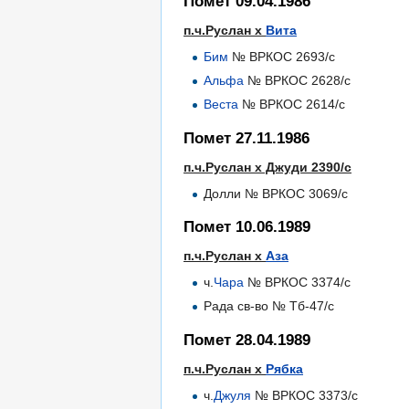
Помет 09.04.1986
п.ч.Руслан х
Вита
Бим
№ ВРКОС 2693/с
Альфа
№ ВРКОС 2628/с
Веста
№ ВРКОС 2614/с
Помет 27.11.1986
п.ч.Руслан х Джуди 2390/с
Долли № ВРКОС 3069/с
Помет 10.06.1989
п.ч.Руслан х
Аза
ч.
Чара
№ ВРКОС 3374/с
Рада св-во № Тб-47/с
Помет 28.04.1989
п.ч.Руслан х
Рябка
ч.
Джуля
№ ВРКОС 3373/с