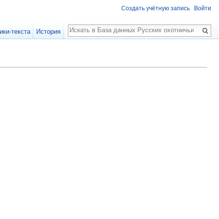
Создать учётную запись
Войти
Поиск
ики-текста
История