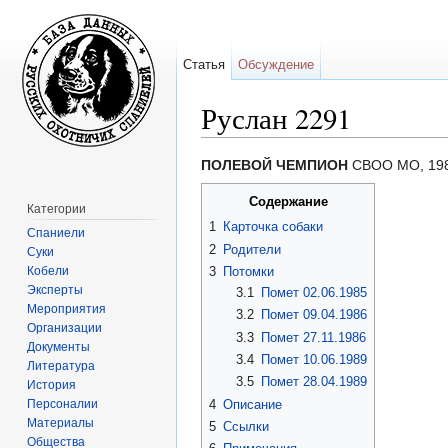
Статья
Обсуждение
Руслан 2291
Перейти к:
навигация
,
поиск
ПОЛЕВОЙ ЧЕМПИОН
СВОО МО, 19
Содержание
Категории
1
Карточка собаки
Спаниели
2
Родители
Суки
Кобели
3
Потомки
Эксперты
3.1
Помет 02.06.1985
Мероприятия
3.2
Помет 09.04.1986
Организации
3.3
Помет 27.11.1986
Документы
3.4
Помет 10.06.1989
Литература
3.5
Помет 28.04.1989
История
Персоналии
4
Описание
Материалы
5
Ссылки
Общества