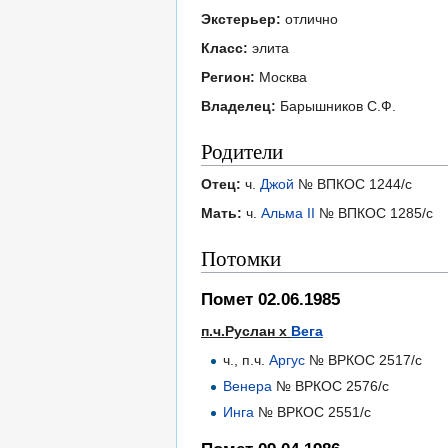
Экстерьер:
отлично
Класс:
элита
Регион:
Москва
Владелец:
Барышников С.Ф.
Родители
Отец:
ч.
Джой
№ ВПКОС 1244/с
Мать:
ч.
Альма II
№ ВПКОС 1285/с
Потомки
Помет 02.06.1985
п.ч.Руслан х
Вега
ч., п.ч.
Аргус
№ ВРКОС 2517/с
Венера
№ ВРКОС 2576/с
Инга
№ ВРКОС 2551/с