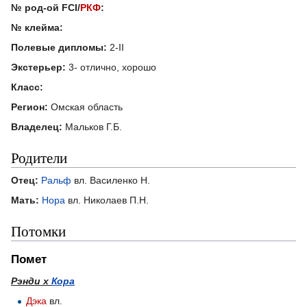
№ род-ой FCI/
РКФ
:
№ клейма:
Полевые дипломы:
2-II
Экстерьер:
3- отлично, хорошо
Класс:
Регион:
Омская область
Владелец:
Мальков Г.Б.
Родители
Отец:
Ральф
вл. Василенко Н.
Мать:
Нора
вл. Николаев П.Н.
Потомки
Помет
Рэнди х
Кора
Дэка
вл.