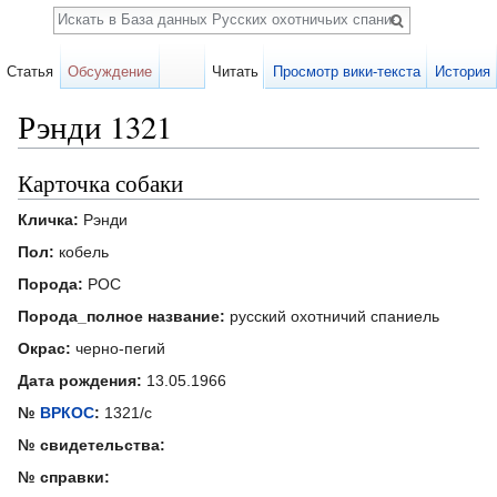
Поиск
Статья
Обсуждение
Читать
Просмотр вики-текста
История
Рэнди 1321
Перейти к:
навигация
,
поиск
Карточка собаки
Кличка:
Рэнди
Пол:
кобель
Порода:
РОС
Порода_полное название:
русский охотничий спаниель
Окрас:
черно-пегий
Дата рождения:
13.05.1966
№
ВРКОС
:
1321/с
№ свидетельства:
№ справки: