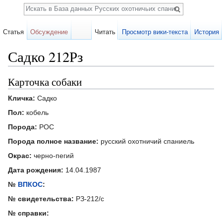
Поиск
Статья
Обсуждение
Читать
Просмотр вики-текста
История
Садко 212Рз
Перейти к:
навигация
,
поиск
Карточка собаки
Кличка:
Садко
Пол:
кобель
Порода:
РОС
Порода полное название:
русский охотничий спаниель
Окрас:
черно-пегий
Дата рождения:
14.04.1987
№
ВПКОС
:
№ свидетельства:
РЗ-212/с
№ справки: