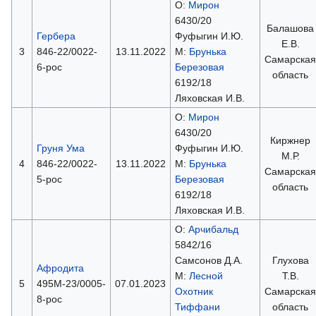
О:
Мирон
6430/20
Балашова
Гербера
Фуфыгин И.Ю.
Е.В.
3
846-22/0022-
13.11.2022
М:
Брунька
Самарская
6-рос
Березовая
область
6192/18
Ляховская И.В.
О:
Мирон
6430/20
Киржнер
Груня Ума
Фуфыгин И.Ю.
М.Р.
4
846-22/0022-
13.11.2022
М:
Брунька
Самарская
5-рос
Березовая
область
6192/18
Ляховская И.В.
О:
Арчибальд
5842/16
Самсонов Д.А.
Глухова
Афродита
М:
Лесной
Т.В.
5
495М-23/0005-
07.01.2023
Охотник
Самарская
8-рос
Тиффани
область