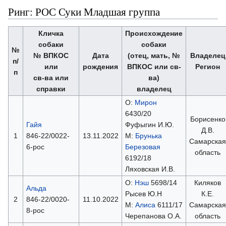
Ринг: РОС Суки Младшая группа
Кличка
Происхождение
собаки
собаки
№
№ ВПКОС
Дата
(отец, мать, №
Владелец
п/
или
рождения
ВПКОС или св-
Регион
п
св-ва или
ва)
справки
владелец
О:
Мирон
6430/20
Борисенко
Гайя
Фуфыгин И.Ю.
Д.В.
1
846-22/0022-
13.11.2022
М:
Брунька
Самарская
6-рос
Березовая
область
6192/18
Ляховская И.В.
О:
Нэш
5698/14
Киляков
Альда
Рысев Ю.Н
К.Е.
2
846-22/0020-
11.10.2022
М:
Алиса
6111/17
Самарская
8-рос
Черепанова О.А.
область