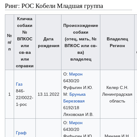
Ринг: РОС Кобели Младшая группа
Кличка
собаки
Происхождение
№
собаки
№
ВПКОС
Дата
(отец, мать, №
Владелец
п/
или
рождения
ВПКОС или св-
Регион
п
св-ва
ва)
или
владелец
справки
О:
Мирон
6430/20
Газ
Фуфыгин И.Ю.
Келер С.Н.
846-
1
13.11.2022
М:
Брунька
Ленинградская
22/0022-
Березовая
область
1-рос
6192/18
Ляховская И.В.
О:
Мирон
6430/20
Граф
Фуфыгин И.Ю.
Минаев И.Н.