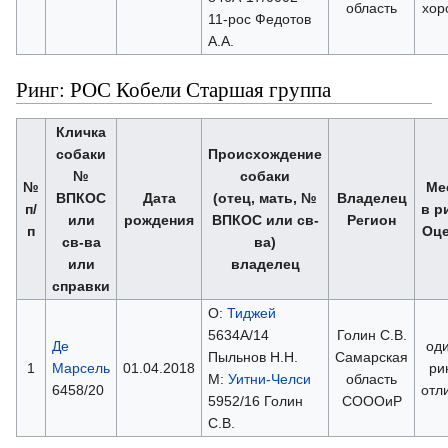
область
хор
11-рос Федотов
А.А.
Ринг: РОС Кобели Старшая группа
Кличка
собаки
Происхождение
№
собаки
№
Ме
ВПКОС
Дата
(отец, мать, №
Владелец
п/
в р
или
рождения
ВПКОС или св-
Регион
п
Оце
св-ва
ва)
или
владелец
справки
О:
Тиджей
5634А/14
Голин С.В.
Де
оди
Пыльнов Н.Н.
Самарская
1
Марсель
01.04.2018
ри
М:
Уитни-Челси
область
6458/20
отл
5952/16 Голин
СОООиР
С.В.