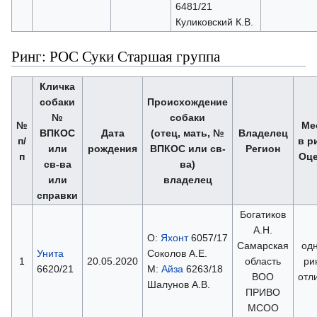
6481/21
Куликовский К.В.
Ринг: РОС Суки Старшая группа
Кличка
собаки
Происхождение
№
собаки
№
Ме
ВПКОС
Дата
(отец, мать, №
Владелец
п/
в р
или
рождения
ВПКОС или св-
Регион
п
Оце
св-ва
ва)
или
владелец
справки
Богатиков
А.Н.
О:
Яхонт
6057/17
Самарская
одн
Унита
Соколов А.Е.
1
20.05.2020
область
ри
6620/21
М:
Айза
6263/18
ВОО
отл
Шалунов А.В.
ПРИВО
МСОО