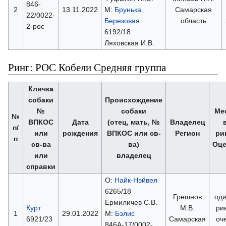
846-
2
13.11.2022
М:
Брунька
Самарская
22/0022-
Березовая
область
2-рос
6192/18
Ляховская И.В.
Ринг: РОС Кобели Средняя группа
Кличка
собаки
Происхождение
№
собаки
Ме
№
ВПКОС
Дата
(отец, мать, №
Владелец
п/
или
рождения
ВПКОС или св-
Регион
ри
п
св-ва
ва)
Оце
или
владелец
справки
О:
Найк-Нэйвел
6265/18
Грешнов
оди
Ермиличев С.В.
Курт
М.В.
ри
1
29.01.2022
М:
Бэлис
6921/23
Самарская
оч
846А-17/0002-